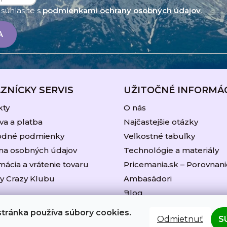
u
súhlasíte s
podmienkami ochrany osobných údajov
.
A
ZNÍCKY SERVIS
UŽITOČNÉ INFORMÁ
kty
O nás
a a platba
Najčastejšie otázky
dné podmienky
Veľkostné tabuľky
na osobných údajov
Technológie a materiály
ácia a vrátenie tovaru
Pricemania.sk – Porovnani
y Crazy Klubu
Ambasádori
Blog
tránka používa súbory cookies.
Odmietnuť
S