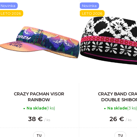
Novinka
Novinka
V
LETO 2026
LETO 2026
ý
p
i
s
p
r
o
d
u
CRAZY PACMAN VISOR
CRAZY BAND CR
RAINBOW
DOUBLE SHIBOR
k
Na sklade
(1 ks)
Na sklade
(3 ks)
t
38 €
26 €
o
/ ks
/ ks
v
TU
TU