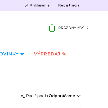
Prihlásenie
Registrácia
PRÁZDNY KOŠÍK
NÁKUPNÝ
KOŠÍK
OVINKY ✮
VÝPREDAJ %
R
Radiť podľa:
Odporúčame
a
d