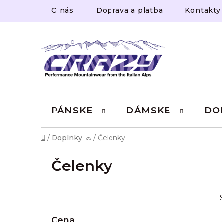
Prejsť
O nás
Doprava a platba
Kontakty
na
obsah
PÁNSKE
DÁMSKE
DO
Domov
/
Doplnky 🧢
/
Čelenky
Čelenky
B
o
č
Cena