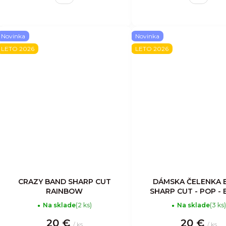
Novinka
Novinka
LETO 2026
LETO 2026
CRAZY BAND SHARP CUT
DÁMSKA ČELENKA 
RAINBOW
SHARP CUT - POP -
Na sklade
(2 ks)
Na sklade
(3 ks)
20 €
20 €
/ ks
/ ks