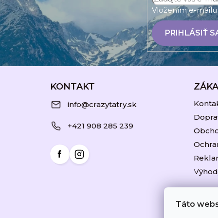
i
Vložením e-mailu 
e
PRIHLÁSIŤ S
KONTAKT
ZÁKA
Konta
info@crazytatry.sk
Doprav
+421 908 285 239
Obcho
Ochra
Reklam
Výhod
Táto webs