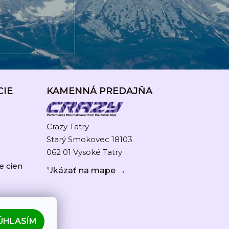
CIE
KAMENNÁ PREDAJŇA
Crazy Tatry
Starý Smokovec 18103
062 01 Vysoké Tatry
e cien
Ukázať na mape →
ÚHLASÍM