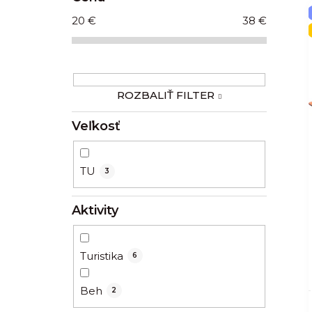
n
20
€
38
€
ý
p
a
ROZBALIŤ FILTER
n
e
Veľkosť
l
TU
3
Aktivity
Turistika
6
Beh
2