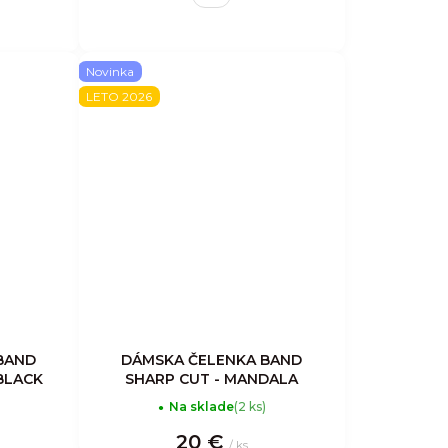
Novinka
LETO 2026
BAND
DÁMSKA ČELENKA BAND
 BLACK
SHARP CUT - MANDALA
Na sklade
(2 ks)
20 €
/ ks