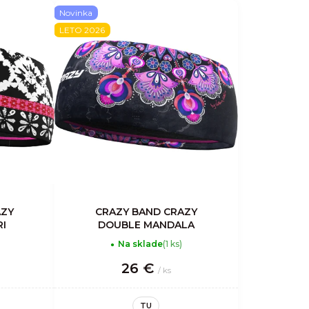
e
Novinka
LETO 2026
n
i
e
p
r
o
d
u
k
AZY
CRAZY BAND CRAZY
t
I
DOUBLE MANDALA
o
Na sklade
(1 ks)
v
26 €
/ ks
TU