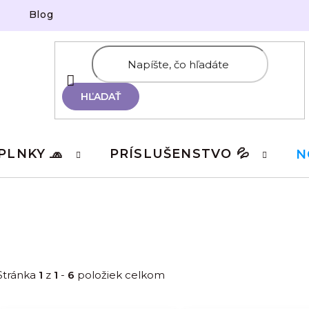
Blog
HĽADAŤ
PLNKY 🧢
PRÍSLUŠENSTVO 💦
N
Stránka
1
z
1
-
6
položiek celkom