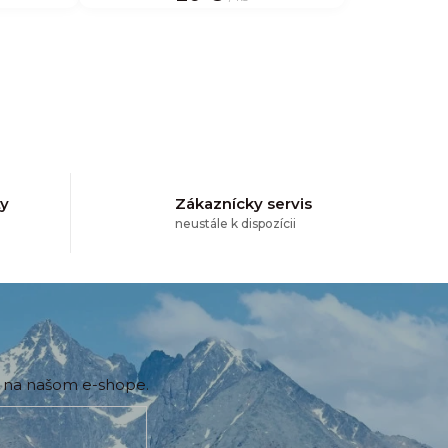
ty
Zákaznícky servis
neustále k dispozícii
h na našom e-shope.