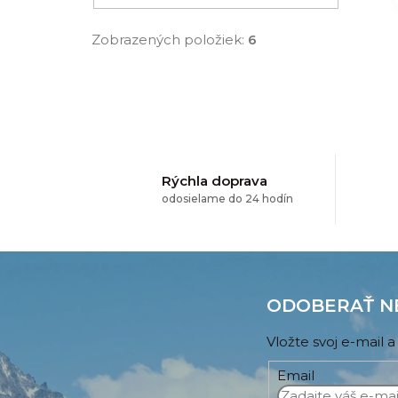
Zobrazených položiek:
6
Rýchla doprava
odosielame do 24 hodín
Z
á
ODOBERAŤ N
p
Vložte svoj e-mail
ä
Email
t