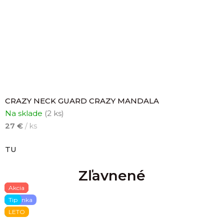
CRAZY NECK GUARD CRAZY MANDALA
Na sklade
(2 ks)
27 €
/ ks
TU
Zľavnené
Akcia
Akcia
Akcia
Akcia
Akcia
Akcia
Akcia
LETO
LETO
LETO
LETO
Novinka
Tip
ZIMA
LETO