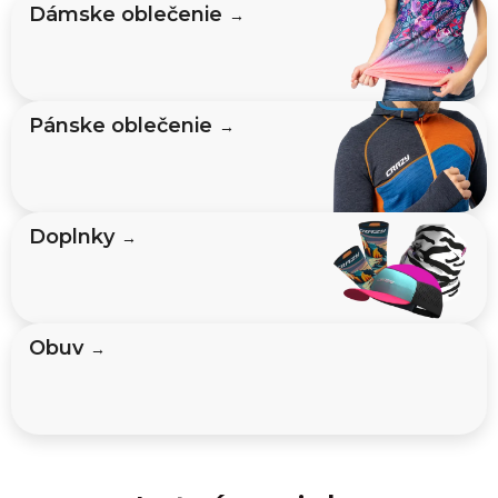
Dámske oblečenie
→
l
i
a
Pánske oblečenie
n
→
s
k
Doplnky
a
→
l
e
g
Obuv
→
e
n
d