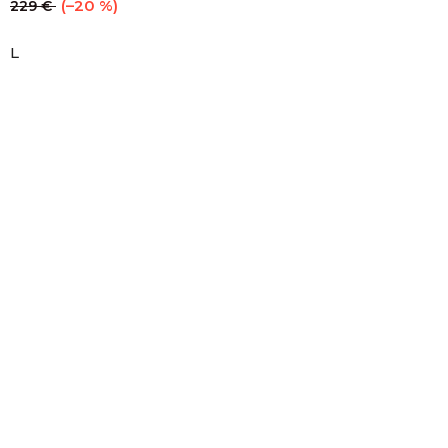
(–20 %)
229 €
L