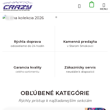
Prejsť
Hľadať
NÁKU
na
obsah
KOŠÍK
C
❮
❯
r
a
z
Rýchla doprava
Kamenná predajňa
odosielame do 24 hodín
v Starom Smokovci
y
I
d
Garancia kvality
Zákaznícky servis
celého sortimentu
neustále k dispozícii
e
a
–
OBĽÚBENÉ KATEGÓRIE
T
Rýchly prístup k najžiadanejším sekciám
a