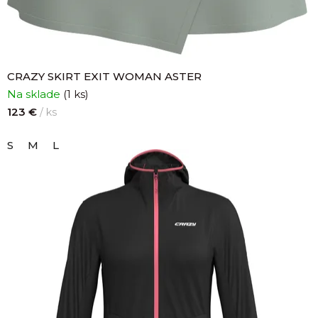
r
CRAZY SKIRT EXIT WOMAN ASTER
Na sklade
(1 ks)
123 €
/ ks
S
M
L