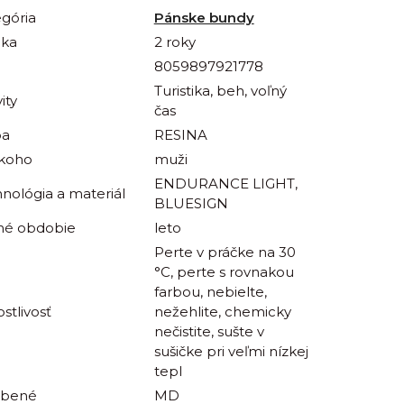
gória
Pánske bundy
uka
2 roky
8059897921778
Turistika, beh, voľný
ity
čas
ba
RESINA
 koho
muži
ENDURANCE LIGHT,
nológia a materiál
BLUESIGN
né obdobie
leto
Perte v práčke na 30
°C, perte s rovnakou
farbou, nebielte,
ostlivosť
nežehlite, chemicky
nečistite, sušte v
sušičke pri veľmi nízkej
tepl
obené
MD