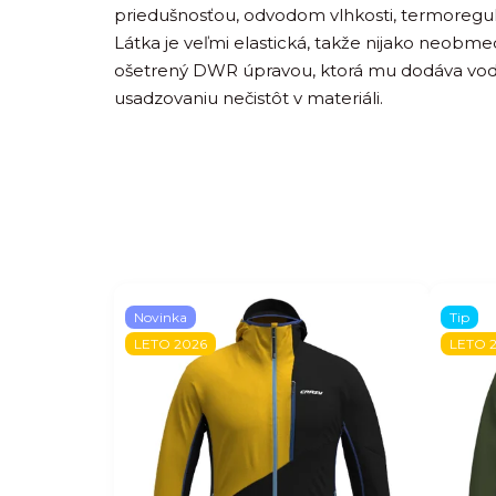
priedušnosťou, odvodom vlhkosti, termoregul
Látka je veľmi elastická, takže nijako neobme
ošetrený DWR úpravou, ktorá mu dodáva vod
usadzovaniu nečistôt v materiáli.
Novinka
Tip
LETO 2026
LETO 