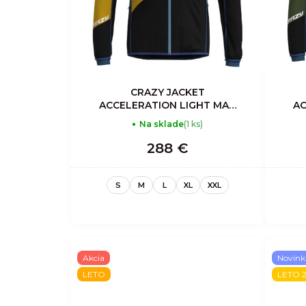
CRAZY JACKET
ACCELERATION LIGHT MAN
AC
SULPHUR
Na sklade
(1 ks)
288 €
S
M
L
XL
XXL
Akcia
Novink
LETO
LETO 