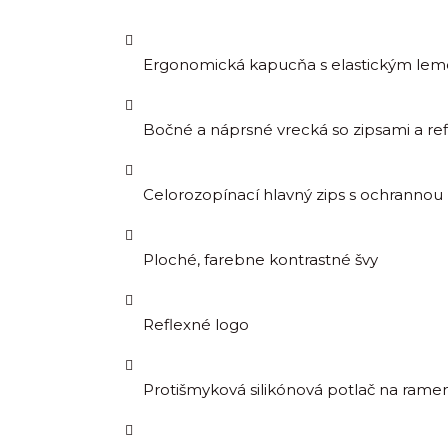
Ergonomická kapucňa s elastickým le
Bočné a náprsné vrecká so zipsami a re
Celorozopínací hlavný zips s ochrannou
Ploché, farebne kontrastné švy
Reflexné logo
Protišmyková silikónová potlač na rame