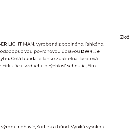
A
Zlož
GER LIGHT MAN, vyrobená z odolného, ľahkého,
vodoodpudivou povrchovou úpravou
DWR.
Je
ybu. Celá bunda je ľahko zbaliteľná, laserová
 cirkuláciu vzduchu a rýchlosť schnutia, čím
a výrobu nohavíc, šortiek a búnd. Vyniká vysokou