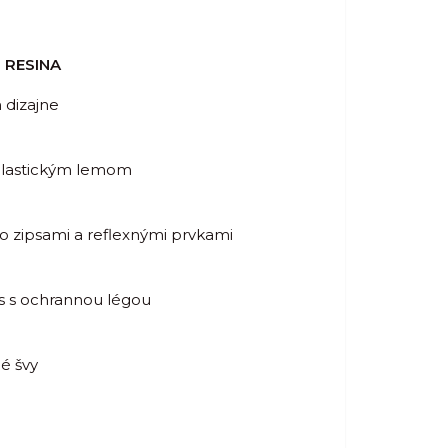
 RESINA
 dizajne
elastickým lemom
o zipsami a reflexnými prvkami
ps s ochrannou légou
é švy