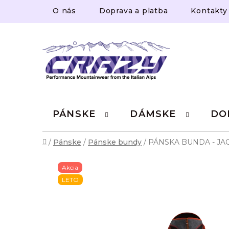
Prejsť
O nás
Doprava a platba
Kontakty
na
obsah
PÁNSKE
DÁMSKE
DO
Domov
/
Pánske
/
Pánske bundy
/
PÁNSKA BUNDA - JA
Akcia
LETO