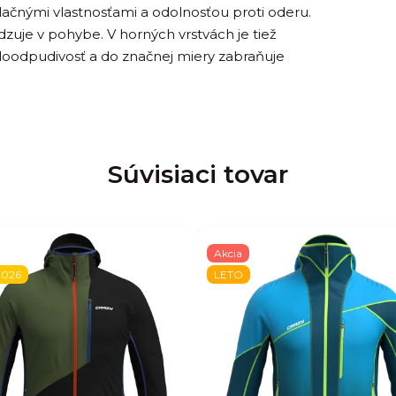
ačnými vlastnosťami a odolnosťou proti oderu.
dzuje v pohybe. V horných vrstvách je tiež
oodpudivosť a do značnej miery zabraňuje
Súvisiaci tovar
Akcia
2026
LETO