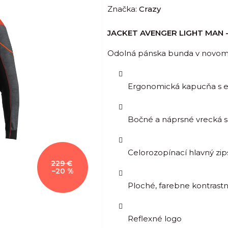
Značka:
Crazy
produktu
je
JACKET AVENGER LIGHT MAN -
0,0
z
Odolná pánska bunda v novom
5
hviezdičiek.
Ergonomická kapucňa s 
Bočné a náprsné vrecká s
Celorozopínací hlavný zi
229 €
–20 %
Ploché, farebne kontrastn
Reflexné logo