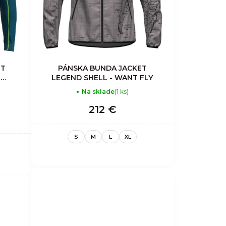
ET
PÁNSKA BUNDA JACKET
-
LEGEND SHELL - WANT FLY
Na sklade
(1 ks)
212 €
S
M
L
XL