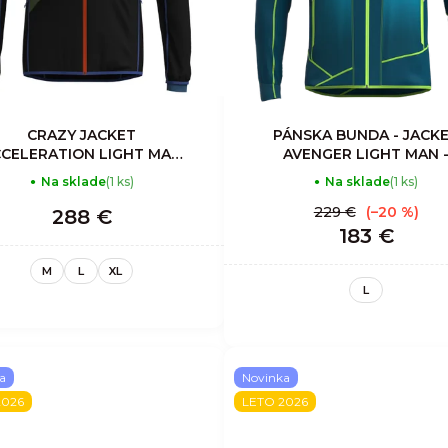
CRAZY JACKET
PÁNSKA BUNDA - JACK
CELERATION LIGHT MAN
AVENGER LIGHT MAN 
ORIENTE
ZENITH
Na sklade
(1 ks)
Na sklade
(1 ks)
229 €
(–20 %)
288 €
183 €
M
L
XL
L
a
Novinka
2026
LETO 2026