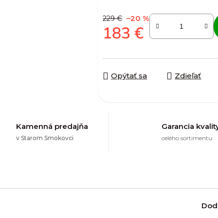
–20 %
229 €
183 €
Jednotková cena:
Opýtať sa
Zdieľať
Kamenná predajňa
Garancia kvalit
v Starom Smokovci
celého sortimentu
Dod