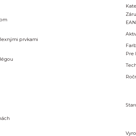
Kate
Zár
mom
EAN
Aktiv
flexnými prvkami
Far
Pre
 légou
Tech
Roč
Star
nách
Vyr