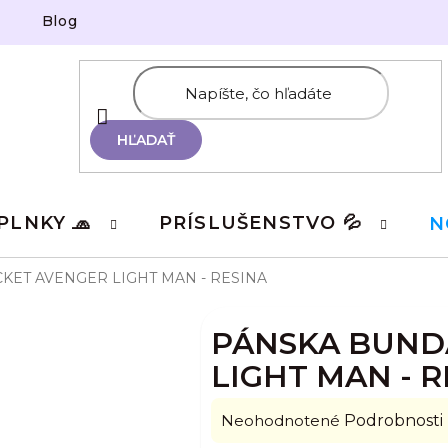
Blog
HĽADAŤ
PLNKY 🧢
PRÍSLUŠENSTVO 💦
N
CKET AVENGER LIGHT MAN - RESINA
PÁNSKA BUNDA
LIGHT MAN - R
Priemerné
Neohodnotené
Podrobnosti
hodnotenie