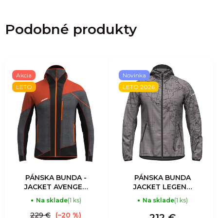
Podobné produkty
Akcia
Novinka
LETO
LETO 2026
PÁNSKA BUNDA -
PÁNSKA BUNDA
JACKET AVENGER
JACKET LEGEND
LIGHT MAN -
SHELL - WANT FLY
Na sklade
(1 ks)
Na sklade
(1 ks)
RESINA
229 €
(–20 %)
212 €