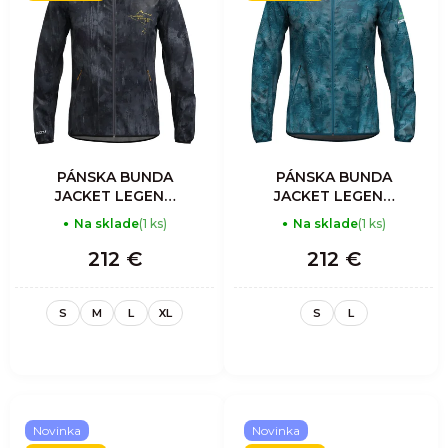
PÁNSKA BUNDA
PÁNSKA BUNDA
JACKET LEGEND
JACKET LEGEND
SHELL - SHADOW
SHELL -
Na sklade
(1 ks)
Na sklade
(1 ks)
MOUNTAIN
212 €
212 €
S
M
L
XL
S
L
Novinka
Novinka