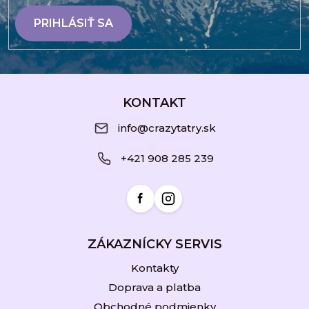
PRIHLÁSIŤ SA
Z
á
KONTAKT
p
info@crazytatry.sk
ä
+421 908 285 239
t
i
e
ZÁKAZNÍCKY SERVIS
Kontakty
Doprava a platba
Obchodné podmienky