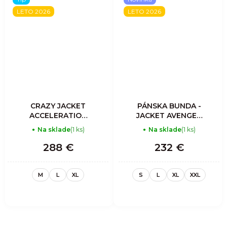
LETO 2026
LETO 2026
CRAZY JACKET
PÁNSKA BUNDA -
ACCELERATION
JACKET AVENGER
LIGHT MAN
LIGHT MAN -
Na sklade
(1 ks)
Na sklade
(1 ks)
ORIENTE
SULPHUR
288 €
232 €
M
L
XL
S
L
XL
XXL