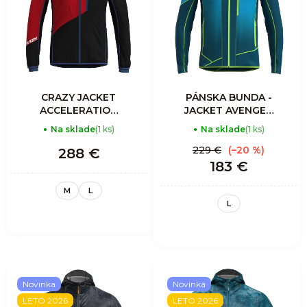
CRAZY JACKET
PÁNSKA BUNDA -
ACCELERATION
JACKET AVENGER
LIGHT MAN SLATE
LIGHT MAN -
Na sklade
(1 ks)
Na sklade
(1 ks)
ZENITH
229 €
(–20 %)
288 €
183 €
M
L
L
Novinka
Novinka
LETO 2026
LETO 2026