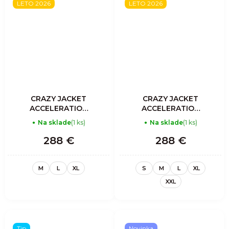
LETO 2026
LETO 2026
CRAZY JACKET
CRAZY JACKET
ACCELERATION
ACCELERATION
LIGHT MAN
LIGHT MAN
Na sklade
(1 ks)
Na sklade
(1 ks)
ZENITH
SULPHUR
288 €
288 €
M
L
XL
S
M
L
XL
XXL
Tip
Novinka