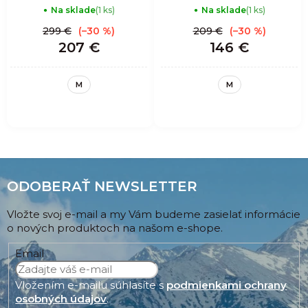
PROOF MAN -
SHELL - PRINT
Na sklade
(1 ks)
Na sklade
(1 ks)
ORIENTE
LOST
299 €
(–30 %)
209 €
(–30 %)
207 €
146 €
M
M
ODOBERAŤ NEWSLETTER
Vložte svoj e-mail a my Vám budeme zasielať informácie
o nových produktoch na našom e-shope.
Email
Vložením e-mailu súhlasíte s
podmienkami ochrany
osobných údajov
.