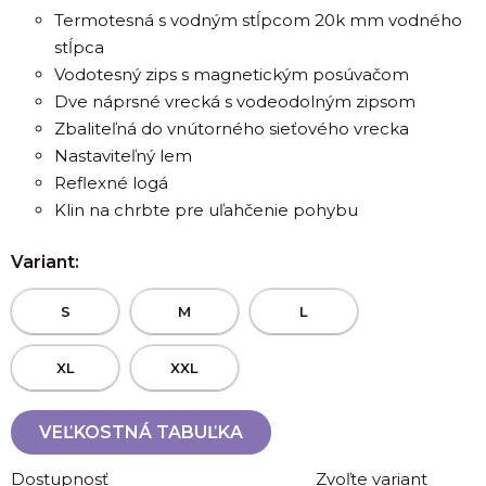
Termotesná s vodným stĺpcom 20k mm vodného
stĺpca
Vodotesný zips s magnetickým posúvačom
Dve náprsné vrecká s vodeodolným zipsom
Zbaliteľná do vnútorného sieťového vrecka
Nastaviteľný lem
Reflexné logá
Klin na chrbte pre uľahčenie pohybu
Variant:
S
M
L
XL
XXL
VEĽKOSTNÁ TABUĽKA
Dostupnosť
Zvoľte variant