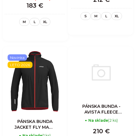
183 €
S
M
L
XL
M
L
XL
Novinka
LETO 2026
PÁNSKA BUNDA -
AVISTA FLEECE
JACKET MAN -
Na sklade
(2 ks)
PÁNSKA BUNDA
GRAY
JACKET FLY MAN -
210 €
SLATE
Na sklade
(1 ks)