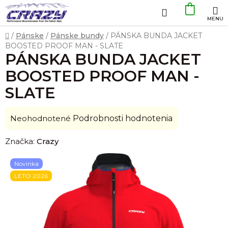
Prejsť
Hľadať
NÁKU
na
obsah
KOŠÍK
Domov
/
Pánske
/
Pánske bundy
/
PÁNSKA BUNDA JACKET
BOOSTED PROOF MAN - SLATE
PÁNSKA BUNDA JACKET
BOOSTED PROOF MAN -
SLATE
Priemerné
Neohodnotené
Podrobnosti hodnotenia
hodnotenie
Značka:
Crazy
produktu
je
Novinka
0,0
LETO 2026
z
5
hviezdičiek.