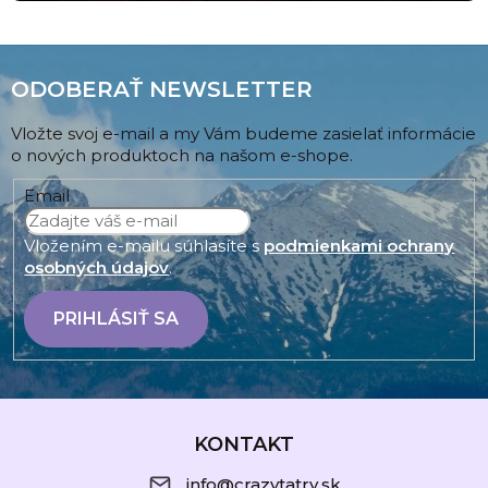
ODOBERAŤ NEWSLETTER
Vložte svoj e-mail a my Vám budeme zasielať informácie
o nových produktoch na našom e-shope.
Email
Vložením e-mailu súhlasíte s
podmienkami ochrany
osobných údajov
.
PRIHLÁSIŤ SA
Z
á
KONTAKT
p
info@crazytatry.sk