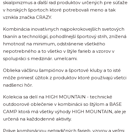
skialpinizmus a ďalší rad produktov určených pre súťaže
v horských športoch ktoré potrebovali meno a tak
vznikla značka CRAZY.
Kombinácia inovatívnych najpokrokovejších svetových
tkanín a technológií, pohodlnejší športový strih, znížená
hmotnosť na minimum, odstránenie všetkého
nepotrebného a to všetko v štýle farieb a vzorov v
spolupráci s medzinár. umelcami.
Oblieka väčšinu šampiónov a športové kluby a to isté
môže priniesť úžitok z produktov ktoré používajú všetci
nadšenci hôr.
Kolekcia sa delí na HIGH MOUNTAIN - technické
outdoorové oblečenie v kombinácii so štýlom a BASE
CAMP ktorá má všetky výhody HIGH MOUNTAIN, ale je
určená na každodenné aktivity.
Práve kombináciou netradičných farieb, vzorov a veľmi