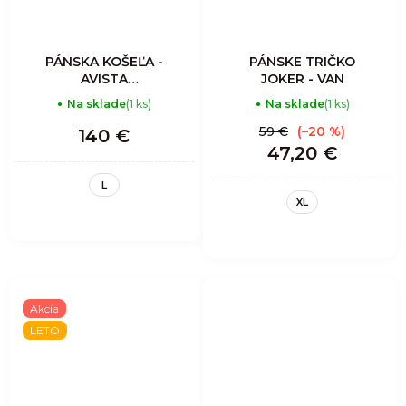
PÁNSKA KOŠEĽA -
PÁNSKE TRIČKO
AVISTA
JOKER - VAN
MOUNTAIN
Na sklade
(1 ks)
Na sklade
(1 ks)
CLIMBER'S SHIRT
MAN-SCOTTISH
59 €
(–20 %)
140 €
RED
47,20 €
L
XL
Akcia
LETO