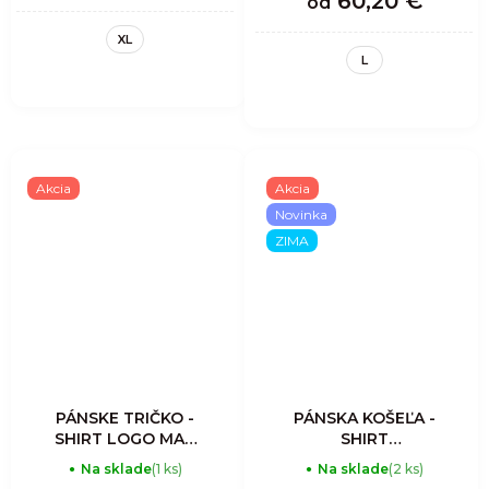
60,20 €
od
ALMOND
XL
L
Akcia
Akcia
Novinka
ZIMA
PÁNSKE TRIČKO -
PÁNSKA KOŠEĽA -
SHIRT LOGO MAN
SHIRT
- LIKEN
LUMBERJACK -
Na sklade
(1 ks)
Na sklade
(2 ks)
SCOTTISH GRAY