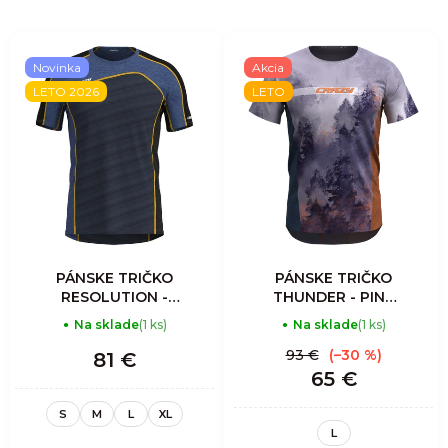
Novinka
Akcia
LETO 2026
LETO
PÁNSKE TRIČKO
PÁNSKE TRIČKO
RESOLUTION -
THUNDER - PINE
SULPHUR BLACK
TREE
Na sklade
(1 ks)
Na sklade
(1 ks)
93 €
(–30 %)
81 €
65 €
S
M
L
XL
L