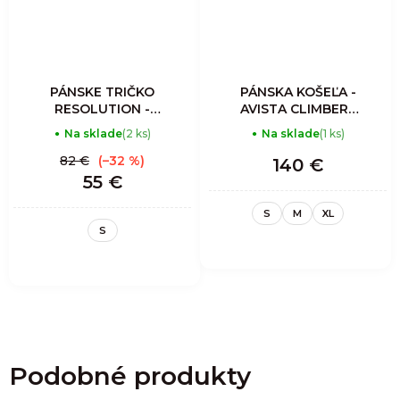
PÁNSKE TRIČKO
PÁNSKA KOŠEĽA -
RESOLUTION -
AVISTA CLIMBERS
SULPHUR
SHIRT MAN-
Na sklade
(2 ks)
Na sklade
(1 ks)
CORDUROY
ALMOND
82 €
(–32 %)
140 €
55 €
S
M
XL
S
Podobné produkty