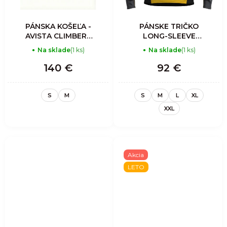
PÁNSKA KOŠEĽA -
PÁNSKE TRIČKO
AVISTA CLIMBERS
LONG-SLEEVE
SHIRT MAN-
SHOT MAN -
Na sklade
(1 ks)
Na sklade
(1 ks)
CORDUROY IRON
SULFUR
140 €
92 €
S
M
S
M
L
XL
XXL
Akcia
LETO