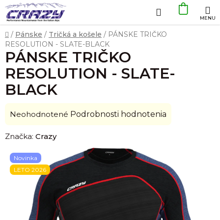
Prejsť
Hľadať
NÁKU
na
obsah
KOŠÍK
Domov
/
Pánske
/
Tričká a košele
/
PÁNSKE TRIČKO
RESOLUTION - SLATE-BLACK
PÁNSKE TRIČKO
RESOLUTION - SLATE-
BLACK
Priemerné
Neohodnotené
Podrobnosti hodnotenia
hodnotenie
Značka:
Crazy
produktu
je
Novinka
0,0
LETO 2026
z
5
hviezdičiek.