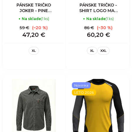
PÁNSKE TRIČKO
PÁNSKE TRIČKO -
JOKER - PINE
SHIRT LOGO MAN
TREE
- ENERGY
Na sklade
(1 ks)
Na sklade
(1 ks)
59 €
(–20 %)
86 €
(–30 %)
47,20 €
60,20 €
XL
XL
XXL
Novinka
LETO 2026