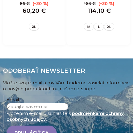
86 €
(–30 %)
163 €
(–30 %)
60,20 €
114,10 €
XL
M
L
XL
ODOBERAŤ NEWSLETTER
Vložte svoj e-mail a my Vám budeme zasielať informácie
o nových produktoch na našom e-shope.
Email
Vložením e-mailu súhlasíte s
podmienkami ochrany
osobných údajov
.