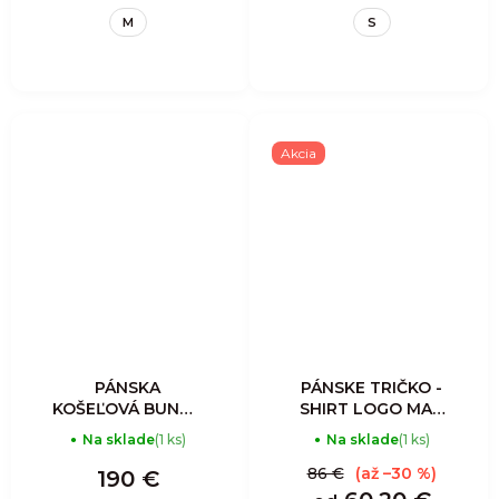
M
S
Akcia
PÁNSKA
PÁNSKE TRIČKO -
KOŠEĽOVÁ BUNDA
SHIRT LOGO MAN
- AVISTA
- BRICK
Na sklade
(1 ks)
Na sklade
(1 ks)
MOUNTAIN
CLIMBERS
86 €
(až –30 %)
190 €
OVERSHIRT MAN