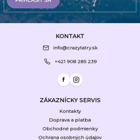
PRIHLÁSIŤ SA
Z
á
KONTAKT
p
info@crazytatry.sk
ä
+421 908 285 239
t
i
e
ZÁKAZNÍCKY SERVIS
Kontakty
Doprava a platba
Obchodné podmienky
Ochrana osobných údajov