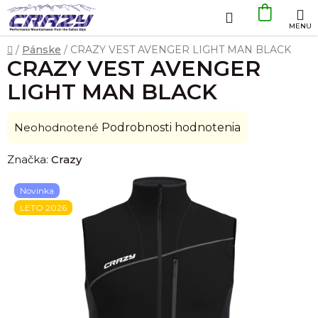
Prejsť
Hľadať
NÁKU
na
obsah
KOŠÍK
Domov
/
Pánske
/
CRAZY VEST AVENGER LIGHT MAN BLACK
CRAZY VEST AVENGER
LIGHT MAN BLACK
Priemerné
Neohodnotené
Podrobnosti hodnotenia
hodnotenie
Značka:
Crazy
produktu
je
Novinka
0,0
LETO 2026
z
5
hviezdičiek.