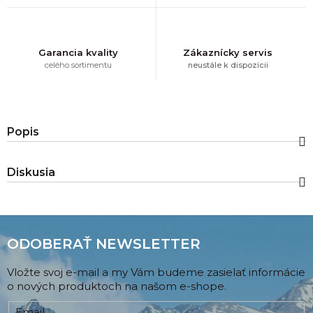
Garancia kvality
Zákaznícky servis
celého sortimentu
neustále k dispozícii
Popis
Diskusia
ODOBERAŤ NEWSLETTER
Vložte svoj e-mail a my Vám budeme zasielať informácie
o nových produktoch na našom e-shope.
Email