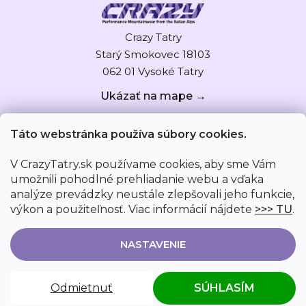
Crazy Tatry
Starý Smokovec 18103
062 01 Vysoké Tatry
Ukázať na mape →
Táto webstránka používa súbory cookies.
V CrazyTatry.sk používame cookies, aby sme Vám
umožnili pohodlné prehliadanie webu a vďaka
analýze prevádzky neustále zlepšovali jeho funkcie,
výkon a použiteľnosť. Viac informácií nájdete
>>> TU
.
NASTAVENIE
Vytvoril Shoptet
|
Upravil Jurky
Odmietnuť
SÚHLASÍM
Copyright 2026
CrazyTatry.sk
. Všetky práva