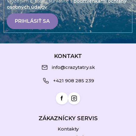
Vložením e-mailu súhlasíte s
podmienkami ochrany
osobných údajov
.
PRIHLÁSIŤ SA
Z
á
KONTAKT
p
info@crazytatry.sk
ä
+421 908 285 239
t
i
e
ZÁKAZNÍCKY SERVIS
Kontakty