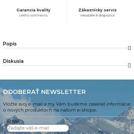
Garancia kvality
Zákaznícky servis
celého sortimentu
neustále k dispozícii
Popis
Diskusia
ODOBERAŤ NEWSLETTER
Vložte svoj e-mail a my Vám budeme zasielať informácie
o nových produktoch na našom e-shope.
Email