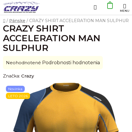
Prejsť
Hľadať
NÁKU
na
obsah
KOŠÍK
Domov
/
Pánske
/
CRAZY SHIRT ACCELERATION MAN SULPHUR
CRAZY SHIRT
ACCELERATION MAN
SULPHUR
Priemerné
Neohodnotené
Podrobnosti hodnotenia
hodnotenie
Značka:
Crazy
produktu
je
Novinka
0,0
LETO 2026
z
5
hviezdičiek.