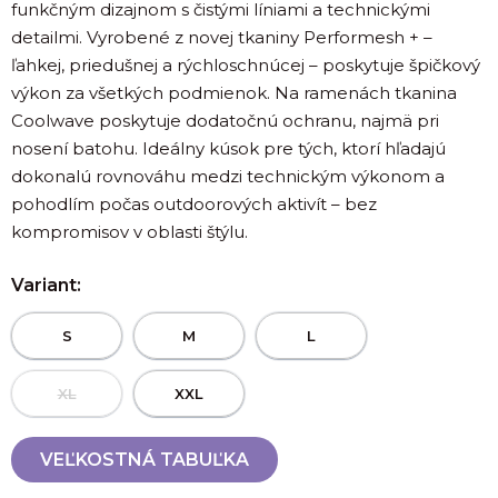
funkčným dizajnom s čistými líniami a technickými
detailmi. Vyrobené z novej tkaniny Performesh + –
ľahkej, priedušnej a rýchloschnúcej – poskytuje špičkový
výkon za všetkých podmienok. Na ramenách tkanina
Coolwave poskytuje dodatočnú ochranu, najmä pri
nosení batohu. Ideálny kúsok pre tých, ktorí hľadajú
dokonalú rovnováhu medzi technickým výkonom a
pohodlím počas outdoorových aktivít – bez
kompromisov v oblasti štýlu.
Variant:
S
M
L
XL
XXL
VEĽKOSTNÁ TABUĽKA