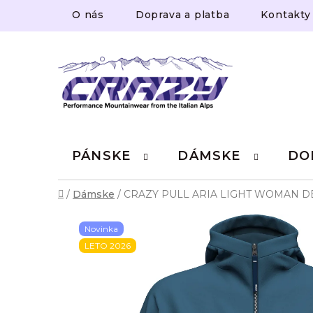
Prejsť
O nás
Doprava a platba
Kontakty
na
obsah
PÁNSKE
DÁMSKE
DO
Domov
/
Dámske
/
CRAZY PULL ARIA LIGHT WOMAN D
Novinka
LETO 2026