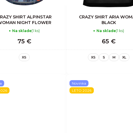
RAZY SHIRT ALPINSTAR
CRAZY SHIRT ARIA WO
WOMAN NIGHT FLOWER
BLACK
Na sklade
(1 ks)
Na sklade
(1 ks)
75 €
65 €
XS
XS
S
M
XL
a
Novinka
2026
LETO 2026