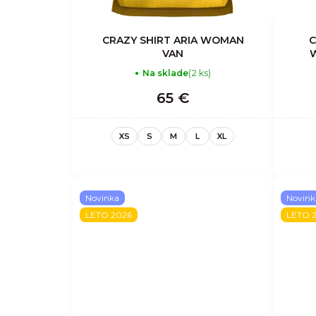
CRAZY SHIRT ARIA WOMAN
C
VAN
Na sklade
(2 ks)
65 €
XS
S
M
L
XL
Novinka
Novink
LETO 2026
LETO 