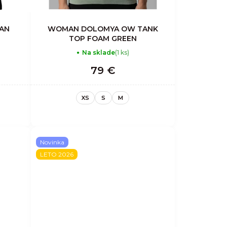
MAN
WOMAN DOLOMYA OW TANK
TOP FOAM GREEN
Na sklade
(1 ks)
79 €
XS
S
M
Novinka
LETO 2026