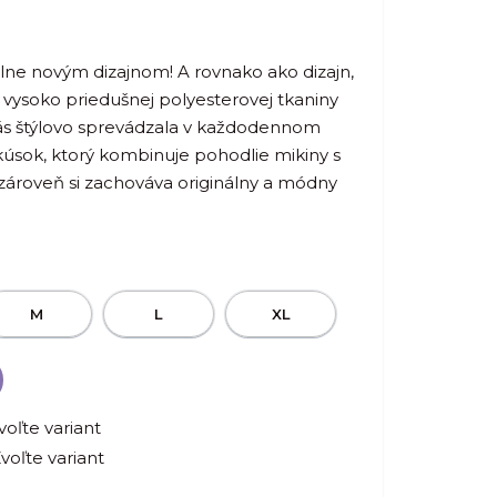
 úplne novým dizajnom! A rovnako ako dizajn,
 vysoko priedušnej polyesterovej tkaniny
vás štýlovo sprevádzala v každodennom
 kúsok, ktorý kombinuje pohodlie mikiny s
 zároveň si zachováva originálny a módny
M
L
XL
voľte variant
voľte variant