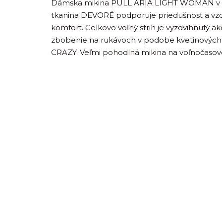
Dámska mikina PULL ARIA LIGHT WOMAN v novo
tkanina DEVORÉ podporuje priedušnosť a vzdu
komfort. Celkovo voľný strih je vyzdvihnutý ak
zbobenie na rukávoch v podobe kvetinových v
CRAZY. Veľmi pohodlná mikina na voľnočasové