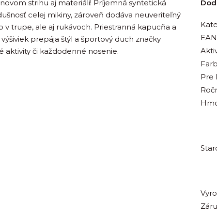
m strihu aj materiáli! Príjemná syntetická
Dod
šnosť celej mikiny, zároveň dodáva neuveriteľný
Kate
o v trupe, ale aj rukávoch. Priestranná kapucňa a
EAN
ýšiviek prepája štýl a športový duch značky
Aktiv
 aktivity či každodenné nosenie.
Far
Pre
Roč
Hmo
Star
Vyr
Zár