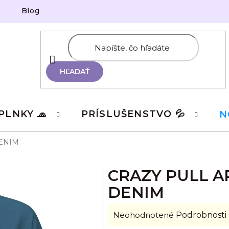
Blog
HĽADAŤ
PLNKY 🧢
PRÍSLUŠENSTVO 💦
N
ENIM
CRAZY PULL A
DENIM
Priemerné
Neohodnotené
Podrobnosti
hodnotenie