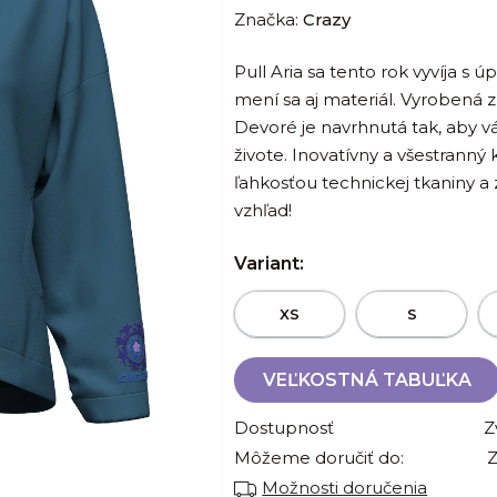
Značka:
Crazy
produktu
je
Pull Aria sa tento rok vyvíja s
0,0
mení sa aj materiál. Vyrobená z
z
Devoré je navrhnutá tak, aby 
5
živote. Inovatívny a všestranný
hviezdičiek.
ľahkosťou technickej tkaniny a
vzhľad!
Variant:
XS
S
VEĽKOSTNÁ TABUĽKA
Dostupnosť
Z
Môžeme doručiť do:
Z
Možnosti doručenia