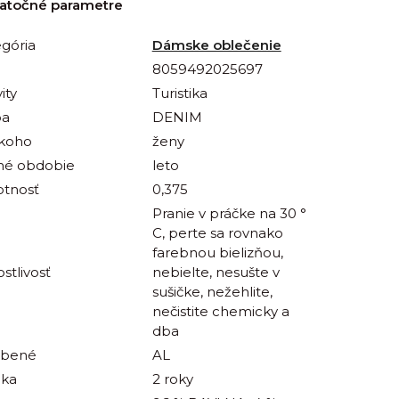
atočné parametre
gória
Dámske oblečenie
8059492025697
ity
Turistika
ba
DENIM
 koho
ženy
né obdobie
leto
tnosť
0,375
Pranie v práčke na 30 °
C, perte sa rovnako
farebnou bielizňou,
ostlivosť
nebielte, nesušte v
sušičke, nežehlite,
nečistite chemicky a
dba
obené
AL
uka
2 roky