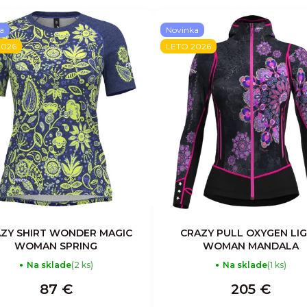
a
Novinka
2026
LETO 2026
ZY SHIRT WONDER MAGIC
CRAZY PULL OXYGEN LI
WOMAN SPRING
WOMAN MANDALA
Na sklade
(2 ks)
Na sklade
(1 ks)
87 €
205 €