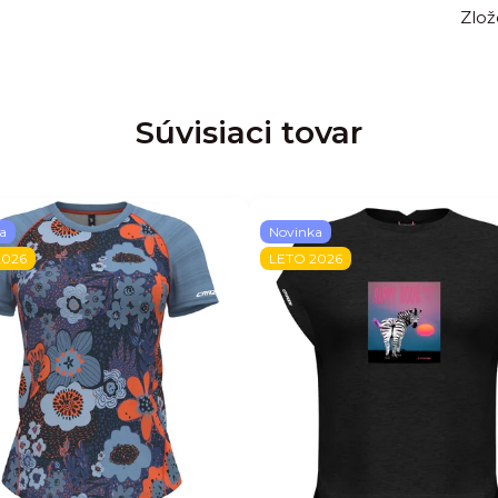
Zlož
Súvisiaci tovar
a
Novinka
2026
LETO 2026