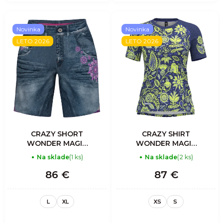
Novinka
Novinka
LETO 2026
LETO 2026
CRAZY SHORT
CRAZY SHIRT
WONDER MAGIC
WONDER MAGIC
WOMAN
WOMAN SPRING
Na sklade
(1 ks)
Na sklade
(2 ks)
MANDALA
86 €
87 €
L
XL
XS
S