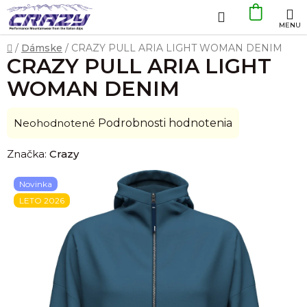
Prejsť
Hľadať
NÁKU
na
obsah
KOŠÍK
Domov
/
Dámske
/
CRAZY PULL ARIA LIGHT WOMAN DENIM
CRAZY PULL ARIA LIGHT
WOMAN DENIM
Priemerné
Neohodnotené
Podrobnosti hodnotenia
hodnotenie
Značka:
Crazy
produktu
je
Novinka
0,0
LETO 2026
z
5
hviezdičiek.