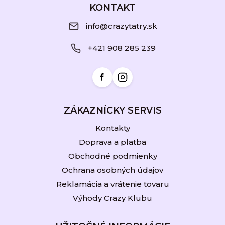
á
KONTAKT
p
info@crazytatry.sk
ä
+421 908 285 239
t
i
e
ZÁKAZNÍCKY SERVIS
Kontakty
Doprava a platba
Obchodné podmienky
Ochrana osobných údajov
Reklamácia a vrátenie tovaru
Výhody Crazy Klubu