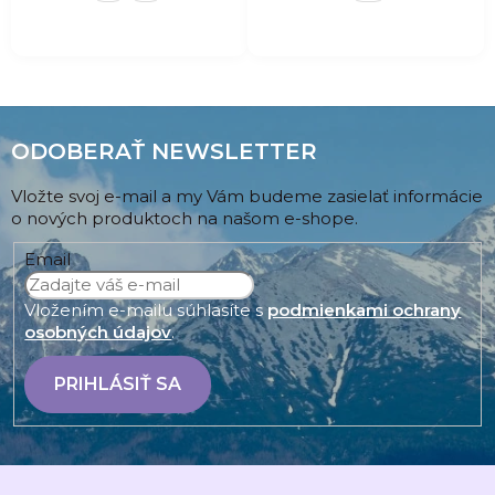
ODOBERAŤ NEWSLETTER
Vložte svoj e-mail a my Vám budeme zasielať informácie
o nových produktoch na našom e-shope.
Email
Vložením e-mailu súhlasíte s
podmienkami ochrany
osobných údajov
.
PRIHLÁSIŤ SA
Z