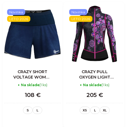
Novinka
Novinka
LETO 2026
LETO 2026
CRAZY SHORT
CRAZY PULL
VOLTAGE WOMAN
OXYGEN LIGHT
PRINT MANDALA
WOMAN
Na sklade
(1 ks)
Na sklade
(1 ks)
MANDALA
108 €
205 €
S
L
XS
L
XL