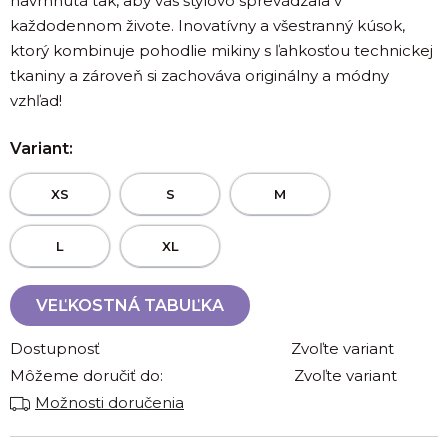
navrhnutá tak, aby vás štýlovo sprevádzala v
každodennom živote. Inovatívny a všestranný kúsok,
ktorý kombinuje pohodlie mikiny s ľahkosťou technickej
tkaniny a zároveň si zachováva originálny a módny
vzhľad!
Variant:
XS
S
M
L
XL
VEĽKOSTNÁ TABUĽKA
Dostupnosť
Zvoľte variant
Môžeme doručiť do:
Zvoľte variant
Možnosti doručenia