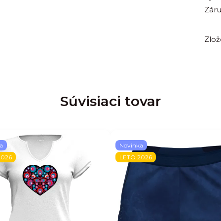
Zár
Zlož
Súvisiaci tovar
a
Novinka
2026
LETO 2026