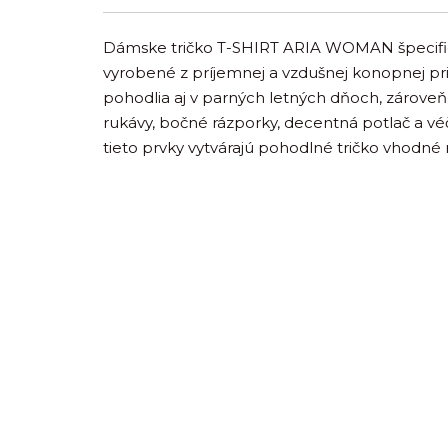
Dámske tričko T-SHIRT ARIA WOMAN špecifick
vyrobené z príjemnej a vzdušnej konopnej pri
pohodlia aj v parných letných dňoch, zároveň
rukávy, bočné rázporky, decentná potlač a vé
tieto prvky vytvárajú pohodlné tričko vhodné 