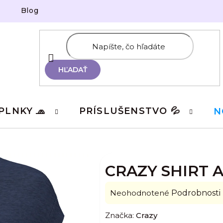
Blog
HĽADAŤ
PLNKY 🧢
PRÍSLUŠENSTVO 💦
N
CRAZY SHIRT 
Priemerné
Neohodnotené
Podrobnosti
hodnotenie
Značka:
Crazy
produktu