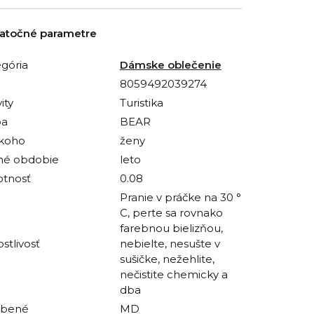
atočné parametre
gória
Dámske oblečenie
8059492039274
ity
Turistika
ba
BEAR
 koho
ženy
né obdobie
leto
tnosť
0.08
Pranie v práčke na 30 °
C, perte sa rovnako
farebnou bielizňou,
ostlivosť
nebielte, nesušte v
sušičke, nežehlite,
nečistite chemicky a
dba
obené
MD