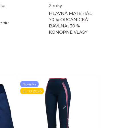
uka
2 roky
HLAVNÁ MATERIÁL:
70 % ORGANICKÁ
enie
BAVLNA, 30 %
KONOPNÉ VLASY
Novinka
LETO 2026