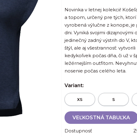
je
Novinka v letnej kolekcii! Koš
0,0
a topom, určený pre tých, ktorí
z
vyrobená výlučne z konope, je p
5
dni. Vyniká svojimi dizajnovými
hviezdičiek.
jedinečný zadný výstrih do V, 
štýl, ale aj všestrannosť: vytvori
kedykoľvek počas dňa, či už v š
ležérnejším outfitom. Nevyhnu
nosenie počas celého leta.
Variant:
XS
S
VEĽKOSTNÁ TABUĽKA
Dostupnosť
Z