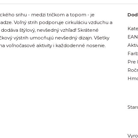
ého srihu - medzi tričkom a topom - je
Dod
adze. Voľný strih podporuje cirkuláciu vzduchu a
Kate
 dodáva štýlový, nevšedný vzhľad! Skrátené
EAN
čkový výstrih umocňujú nevšedný dizajn. Všetky
Aktiv
na voľnočasové aktivity i každodenné nosenie.
Far
Pre
Roč
Hmo
Star
Vyr