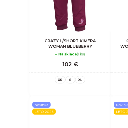
CRAZY L/SHORT KIMERA
WOMAN BLUEBERRY
WO
Na sklade
(1 ks)
102 €
XS
S
XL
Novinka
Novink
LETO 2026
LETO 