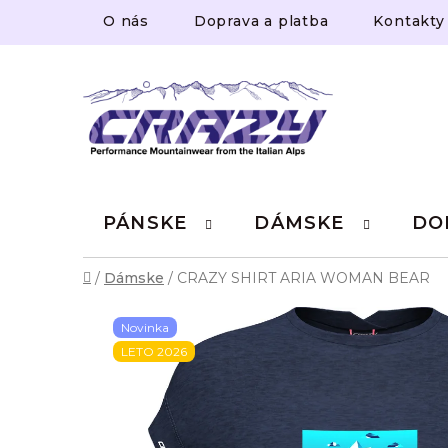
Prejsť
O nás
Doprava a platba
Kontakty
na
obsah
PÁNSKE
DÁMSKE
DO
Domov
/
Dámske
/
CRAZY SHIRT ARIA WOMAN BEAR
Novinka
LETO 2026