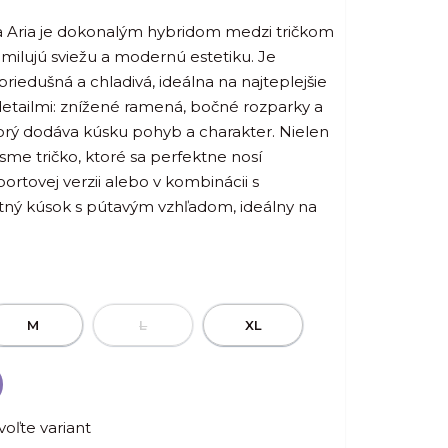
eľa Aria je dokonalým hybridom medzi tričkom
 milujú sviežu a modernú estetiku. Je
riedušná a chladivá, ideálna na najteplejšie
 detailmi: znížené ramená, bočné rozparky a
ktorý dodáva kúsku pohyb a charakter. Nielen
li sme tričko, ktoré sa perfektne nosí
portovej verzii alebo v kombinácii s
tný kúsok s pútavým vzhľadom, ideálny na
M
L
XL
voľte variant