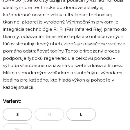
(UPF 50+). Jeho čistý dizajn a potlačený vzhľad ho robia
ideálnym pre technické outdoorové aktivity aj
každodenné nosenie vďaka ultraľahkej technickej
tkanine, z ktorej je vyrobený. Výnimočným prvkom je
integrácia technológie F.I.R. (Far Infrared Ray) priamo do
tkaniny: odrážaním telesného tepla ako infračervených
lúčov stimuluje krvný obeh, zlepšuje okysličenie svalov a
pomáha odstraňovať toxíny. Tento prirodzený proces
podporuje fyzickú regeneráciu a celkovú pohodu –
výhoda všeobecne uznávaná vo svete zdravia a fitness.
Mikina s moderným vzhľadom a skutočnými výhodami –
ideálna pre každého, kto hľadá výkon aj pohodlie v
každej situácii.
Variant:
S
M
L
XL