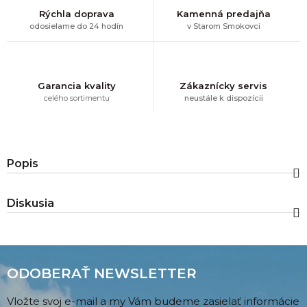
Rýchla doprava
Kamenná predajňa
odosielame do 24 hodín
v Starom Smokovci
Garancia kvality
Zákaznícky servis
celého sortimentu
neustále k dispozícii
Popis
Diskusia
ODOBERAŤ NEWSLETTER
Vložte svoj e-mail a my Vám budeme zasielať informácie