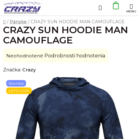
Prejsť
Hľadať
NÁKU
na
obsah
KOŠÍK
Domov
/
Pánske
/
CRAZY SUN HOODIE MAN CAMOUFLAGE
CRAZY SUN HOODIE MAN
CAMOUFLAGE
Priemerné
Neohodnotené
Podrobnosti hodnotenia
hodnotenie
Značka:
Crazy
produktu
je
Novinka
0,0
LETO 2026
z
5
hviezdičiek.