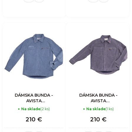
DÁMSKA BUNDA -
DÁMSKA BUNDA -
AVISTA
AVISTA
MOUNTAIN
MOUNTAIN
Na sklade
(2 ks)
Na sklade
(1 ks)
CLIMBERS
CLIMBERS
INSULATED
INSULATED
210 €
210 €
OVERSHIRT
OVERSHIRT
WOMAN -
WOMAN -