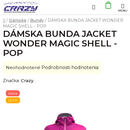
Prejsť
Hľadať
NÁKU
na
obsah
KOŠÍK
Domov
/
Dámske
/
Bundy
/
DÁMSKA BUNDA JACKET WONDER
MAGIC SHELL - POP
DÁMSKA BUNDA JACKET
WONDER MAGIC SHELL -
POP
Priemerné
Neohodnotené
Podrobnosti hodnotenia
hodnotenie
Značka:
Crazy
produktu
je
Akcia
0,0
LETO
z
5
hviezdičiek.