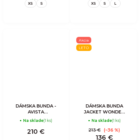
CORDUROY
CORDUROY IRON
XS
S
XS
S
L
BLUEBERRY
Akcia
LETO
DÁMSKA BUNDA -
DÁMSKA BUNDA
AVISTA
JACKET WONDER
MOUNTAIN
MAGIC SHELL -
Na sklade
(1 ks)
Na sklade
(1 ks)
CLIMBERS
ZEBRA MIX VENTO
INSULATED
213 €
(–36 %)
210 €
OVERSHIRT
136 €