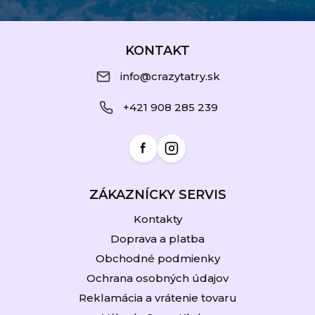
Z
á
KONTAKT
p
info@crazytatry.sk
ä
+421 908 285 239
t
i
e
ZÁKAZNÍCKY SERVIS
Kontakty
Doprava a platba
Obchodné podmienky
Ochrana osobných údajov
Reklamácia a vrátenie tovaru