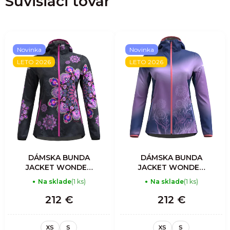
Súvisiaci tovar
Novinka
Novinka
LETO 2026
LETO 2026
DÁMSKA BUNDA
DÁMSKA BUNDA
JACKET WONDER
JACKET WONDER
MAGIC SHELL -
MAGIC SHELL -
Na sklade
(1 ks)
Na sklade
(1 ks)
MANDALA
ASTER
212 €
212 €
XS
S
XS
S