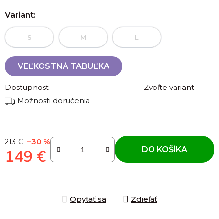
Variant:
S
M
L
VEĽKOSTNÁ TABUĽKA
Dostupnosť
Zvoľte variant
Možnosti doručenia
–30 %
213 €
DO KOŠÍKA
149 €
Jednotková cena:
Opýtať sa
Zdieľať