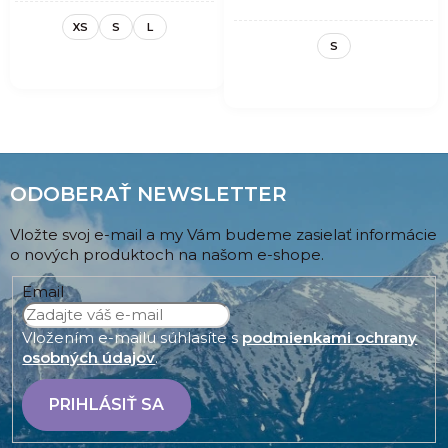
WOMAN -
CORDUROY
XS
S
L
ALMOND
S
ODOBERAŤ NEWSLETTER
Vložte svoj e-mail a my Vám budeme zasielať informácie
o nových produktoch na našom e-shope.
Email
Vložením e-mailu súhlasíte s
podmienkami ochrany
osobných údajov
.
PRIHLÁSIŤ SA