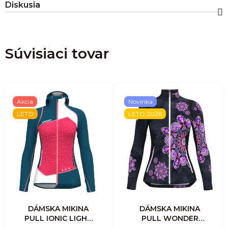
Diskusia
Súvisiaci tovar
Akcia
Novinka
LETO
LETO 2026
DÁMSKA MIKINA
DÁMSKA MIKINA
PULL IONIC LIGHT
PULL WONDER
- CORALINE
MAGIC LIGHT -