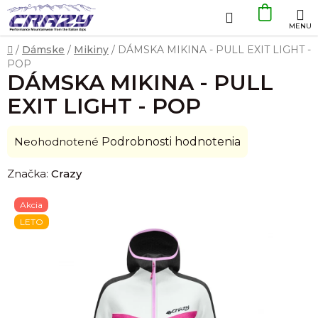
Prejsť
Hľadať
NÁKU
na
obsah
KOŠÍK
Domov
/
Dámske
/
Mikiny
/
DÁMSKA MIKINA - PULL EXIT LIGHT -
POP
DÁMSKA MIKINA - PULL
EXIT LIGHT - POP
Priemerné
Neohodnotené
Podrobnosti hodnotenia
hodnotenie
Značka:
Crazy
produktu
je
Akcia
0,0
LETO
z
5
hviezdičiek.