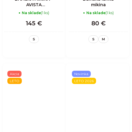
AVISTA
mikina
KANGAROO
Na sklade
(1 ks)
Na sklade
(1 ks)
HOODIE WOMAN-
RAW
145 €
80 €
S
S
M
Akcia
Novinka
LETO
LETO 2026