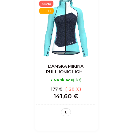
Akcia
LETO
DÁMSKA MIKINA
PULL IONIC LIGHT
- LAKE
Na sklade
(1 ks)
177 €
(–20 %)
141,60 €
L