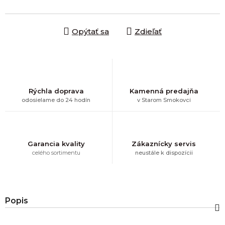
Jednotková cena:
Opýtať sa
Zdieľať
Rýchla doprava
Kamenná predajňa
odosielame do 24 hodín
v Starom Smokovci
Garancia kvality
Zákaznícky servis
celého sortimentu
neustále k dispozícii
Popis