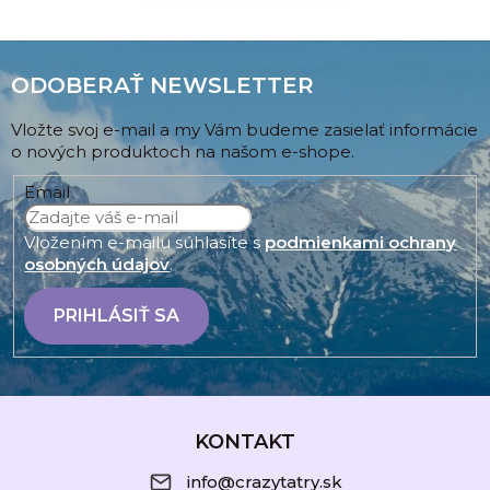
ODOBERAŤ NEWSLETTER
Vložte svoj e-mail a my Vám budeme zasielať informácie
o nových produktoch na našom e-shope.
Email
Vložením e-mailu súhlasíte s
podmienkami ochrany
osobných údajov
.
PRIHLÁSIŤ SA
Z
á
KONTAKT
p
info@crazytatry.sk