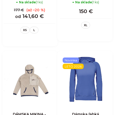
Na sklade
(1 ks)
Na sklade
(1 ks)
MANDALA
177 €
(až –20 %)
150 €
141,60 €
od
XL
XS
L
Novinka
LETO 2026
DÁMSKA MIKINA -
Dámska ľahká