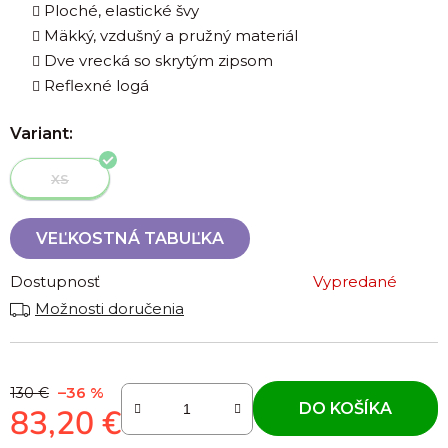
Ploché, elastické švy
Mäkký, vzdušný a pružný materiál
Dve vrecká so skrytým zipsom
Reflexné logá
Variant:
XS
VEĽKOSTNÁ TABUĽKA
Dostupnosť
Vypredané
Možnosti doručenia
–36 %
130 €
DO KOŠÍKA
83,20 €