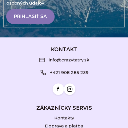
osobných údajov
.
PRIHLÁSIŤ SA
Z
á
KONTAKT
p
info@crazytatry.sk
ä
+421 908 285 239
t
i
e
ZÁKAZNÍCKY SERVIS
Kontakty
Doprava a platba