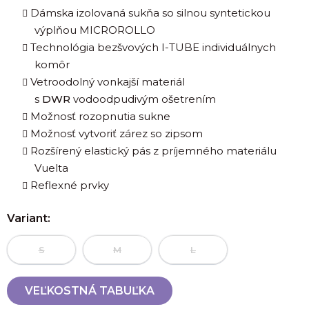
Dámska izolovaná sukňa so silnou syntetickou
výplňou MICROROLLO
Technológia bezšvových I-TUBE individuálnych
komôr
Vetroodolný vonkajší materiál
s
DWR
vodoodpudivým ošetrením
Možnosť rozopnutia sukne
Možnosť vytvoriť zárez so zipsom
Rozšírený elastický pás z príjemného materiálu
Vuelta
Reflexné prvky
Variant:
S
M
L
VEĽKOSTNÁ TABUĽKA