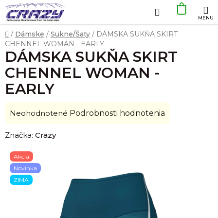
Prejsť
Hľadať
NÁKU
na
obsah
KOŠÍK
Domov
/
Dámske
/
Sukne/Šaty
/
DÁMSKA SUKŇA SKIRT
CHENNEL WOMAN - EARLY
DÁMSKA SUKŇA SKIRT
CHENNEL WOMAN -
EARLY
Priemerné
Neohodnotené
Podrobnosti hodnotenia
hodnotenie
Značka:
Crazy
produktu
je
Akcia
0,0
Novinka
z
ZIMA
5
hviezdičiek.