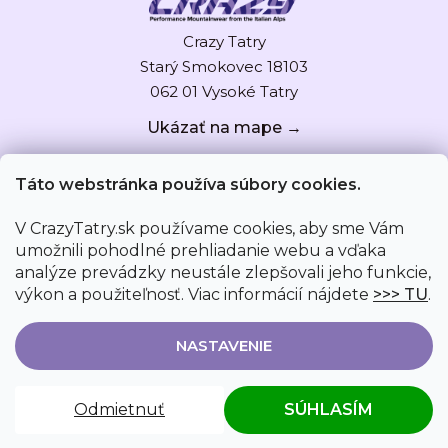
Crazy Tatry
Starý Smokovec 18103
062 01 Vysoké Tatry
Ukázať na mape →
Táto webstránka používa súbory cookies.
V CrazyTatry.sk používame cookies, aby sme Vám
umožnili pohodlné prehliadanie webu a vďaka
analýze prevádzky neustále zlepšovali jeho funkcie,
výkon a použiteľnosť. Viac informácií nájdete
>>> TU
.
NASTAVENIE
Vytvoril Shoptet
|
Upravil Jurky
Odmietnuť
SÚHLASÍM
Copyright 2026
CrazyTatry.sk
. Všetky práva
vyhradené.
Upraviť nastavenie cookies