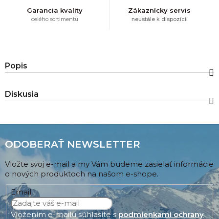
Garancia kvality
Zákaznícky servis
celého sortimentu
neustále k dispozícii
Popis
Diskusia
ODOBERAŤ NEWSLETTER
Vložte svoj e-mail a my Vám budeme zasielať informácie
o nových produktoch na našom e-shope.
Email
Vložením e-mailu súhlasíte s
podmienkami ochrany