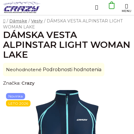
Prejsť
Hľadať
NÁKU
na
obsah
KOŠÍK
Domov
/
Dámske
/
Vesty
/
DÁMSKA VESTA ALPINSTAR LIGHT
WOMAN LAKE
DÁMSKA VESTA
ALPINSTAR LIGHT WOMAN
LAKE
Priemerné
Neohodnotené
Podrobnosti hodnotenia
hodnotenie
Značka:
Crazy
produktu
je
Novinka
0,0
LETO 2026
z
5
hviezdičiek.