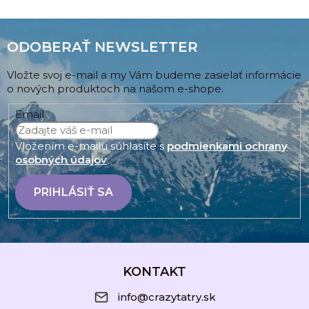
ODOBERAŤ NEWSLETTER
Vložte svoj e-mail a my Vám budeme zasielať informácie
o nových produktoch na našom e-shope.
Email
Vložením e-mailu súhlasíte s
podmienkami ochrany
osobných údajov
.
PRIHLÁSIŤ SA
Z
á
KONTAKT
p
info@crazytatry.sk