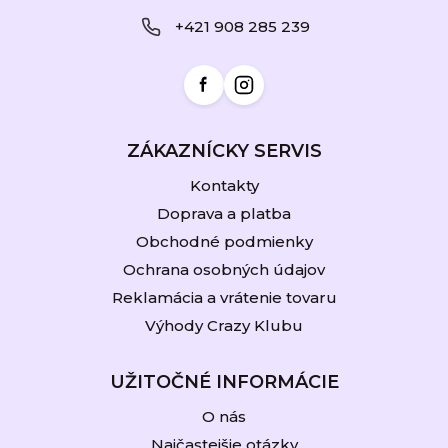
ä
+421 908 285 239
t
i
e
ZÁKAZNÍCKY SERVIS
Kontakty
Doprava a platba
Obchodné podmienky
Ochrana osobných údajov
Reklamácia a vrátenie tovaru
Výhody Crazy Klubu
UŽITOČNÉ INFORMÁCIE
O nás
Najčastejšie otázky