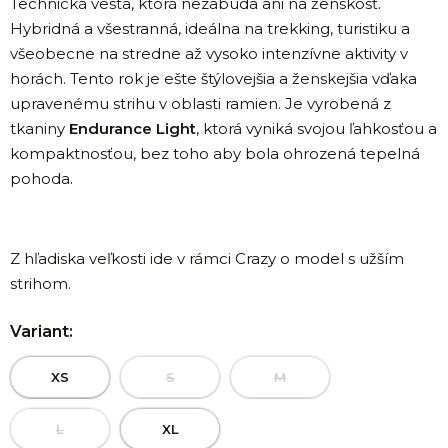
Technická vesta, ktorá nezabúda ani na ženskosť.
Hybridná a všestranná, ideálna na trekking, turistiku a
všeobecne na stredne až vysoko intenzívne aktivity v
horách. Tento rok je ešte štýlovejšia a ženskejšia vďaka
upravenému strihu v oblasti ramien. Je vyrobená z
tkaniny
Endurance Light
, ktorá vyniká svojou ľahkosťou a
kompaktnosťou, bez toho aby bola ohrozená tepelná
pohoda.
Z hľadiska veľkosti ide v rámci Crazy o model s užším
strihom.
Variant:
XS
S
M
L
XL