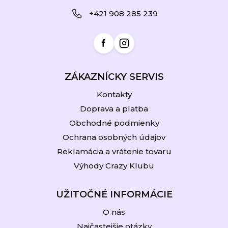
ä
+421 908 285 239
t
i
e
ZÁKAZNÍCKY SERVIS
Kontakty
Doprava a platba
Obchodné podmienky
Ochrana osobných údajov
Reklamácia a vrátenie tovaru
Výhody Crazy Klubu
UŽITOČNÉ INFORMÁCIE
O nás
Najčastejšie otázky