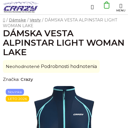
Prejsť
Hľadať
NÁKU
na
obsah
KOŠÍK
Domov
/
Dámske
/
Vesty
/
DÁMSKA VESTA ALPINSTAR LIGHT
WOMAN LAKE
DÁMSKA VESTA
ALPINSTAR LIGHT WOMAN
LAKE
Priemerné
Neohodnotené
Podrobnosti hodnotenia
hodnotenie
Značka:
Crazy
produktu
je
Novinka
0,0
LETO 2026
z
5
hviezdičiek.