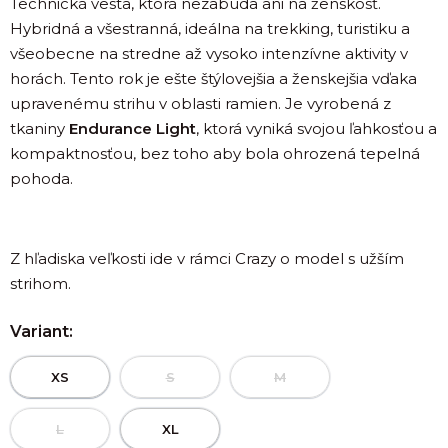
Technická vesta, ktorá nezabúda ani na ženskosť.
Hybridná a všestranná, ideálna na trekking, turistiku a
všeobecne na stredne až vysoko intenzívne aktivity v
horách. Tento rok je ešte štýlovejšia a ženskejšia vďaka
upravenému strihu v oblasti ramien. Je vyrobená z
tkaniny
Endurance Light
, ktorá vyniká svojou ľahkosťou a
kompaktnosťou, bez toho aby bola ohrozená tepelná
pohoda.
Z hľadiska veľkosti ide v rámci Crazy o model s užším
strihom.
Variant:
XS
S
M
L
XL