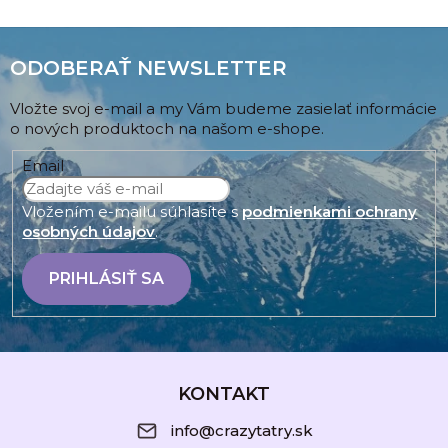
ODOBERAŤ NEWSLETTER
Vložte svoj e-mail a my Vám budeme zasielať informácie
o nových produktoch na našom e-shope.
Email
Vložením e-mailu súhlasíte s
podmienkami ochrany
osobných údajov
.
PRIHLÁSIŤ SA
Z
á
KONTAKT
p
info@crazytatry.sk