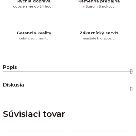
Rýchla doprava
Kamenná predajňa
odosielame do 24 hodín
v Starom Smokovci
Garancia kvality
Zákaznícky servis
celého sortimentu
neustále k dispozícii
Popis
Diskusia
Súvisiaci tovar