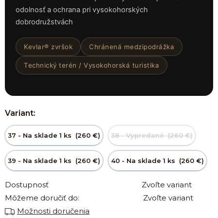
odolnosť a ochrana pri vysokohorských
dobrodružstvách
Kevlar® zvršok
Chránená medzipodrážka
Technický terén / Vysokohorská turistika
Variant:
37 - Na sklade 1 ks (260 €)
38 - Vypredané (260 €)
39 - Na sklade 1 ks (260 €)
40 - Na sklade 1 ks (260 €)
Dostupnosť
Zvoľte variant
Môžeme doručiť do:
Zvoľte variant
Možnosti doručenia