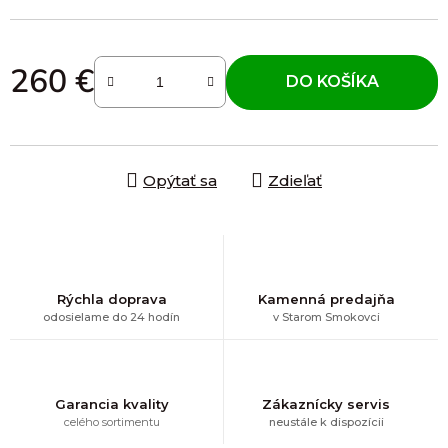
260 €
DO KOŠÍKA
Jednotková cena:
Opýtať sa
Zdieľať
Rýchla doprava
Kamenná predajňa
odosielame do 24 hodín
v Starom Smokovci
Garancia kvality
Zákaznícky servis
celého sortimentu
neustále k dispozícii