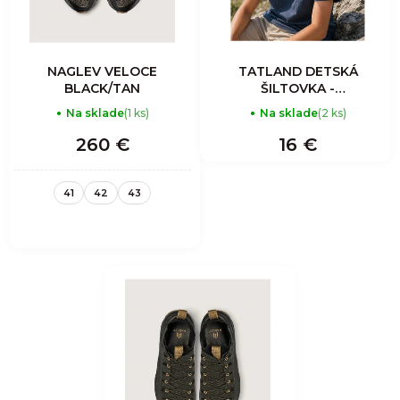
NAGLEV VELOCE
TATLAND DETSKÁ
BLACK/TAN
ŠILTOVKA -
mountain bear
Na sklade
(1 ks)
Na sklade
(2 ks)
260 €
16 €
41
42
43