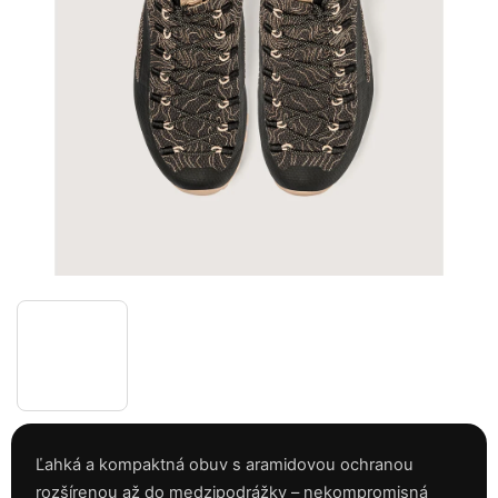
Ľahká a kompaktná obuv s aramidovou ochranou
rozšírenou až do medzipodrážky – nekompromisná