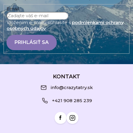
Email
Vložením e-mailu súhlasíte s
podmienkami ochrany
osobných údajov
.
PRIHLÁSIŤ SA
Z
á
KONTAKT
p
info@crazytatry.sk
ä
+421 908 285 239
t
i
e