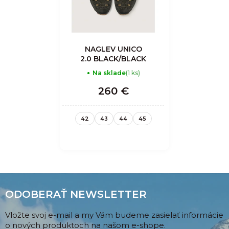
NAGLEV UNICO
2.0 BLACK/BLACK
Na sklade
(1 ks)
260 €
42
43
44
45
ODOBERAŤ NEWSLETTER
Vložte svoj e-mail a my Vám budeme zasielať informácie
o nových produktoch na našom e-shope.