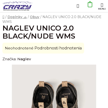
Prejsť
Hľadať
NÁKU
na
obsah
KOŠÍK
Domov
/
Doplnky 🧢
/
Obuv
/
NAGLEV UNICO 2.0 BLACK/NUDE
WMS
NAGLEV UNICO 2.0
BLACK/NUDE WMS
Priemerné
Neohodnotené
Podrobnosti hodnotenia
hodnotenie
Značka:
Naglev
produktu
je
0,0
z
5
hviezdičiek.