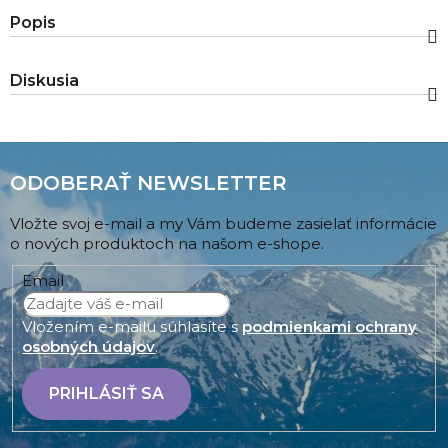
Popis
Diskusia
ODOBERAŤ NEWSLETTER
Vložte svoj e-mail a my Vám budeme zasielať informácie
o nových produktoch na našom e-shope.
Email
Vložením e-mailu súhlasíte s
podmienkami ochrany
osobných údajov
.
PRIHLÁSIŤ SA