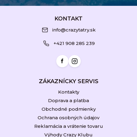
Z
á
KONTAKT
p
info@crazytatry.sk
ä
+421 908 285 239
t
i
e
ZÁKAZNÍCKY SERVIS
Kontakty
Doprava a platba
Obchodné podmienky
Ochrana osobných údajov
Reklamácia a vrátenie tovaru
Výhody Crazy Klubu