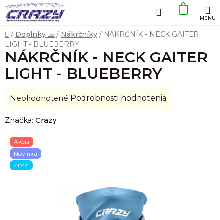
Prejsť
Hľadať
NÁKU
na
obsah
KOŠÍK
Domov
/
Doplnky 🧢
/
Nákrčníky
/
NÁKRČNÍK - NECK GAITER
LIGHT - BLUEBERRY
NÁKRČNÍK - NECK GAITER
LIGHT - BLUEBERRY
Priemerné
Neohodnotené
Podrobnosti hodnotenia
hodnotenie
Značka:
Crazy
produktu
je
Akcia
0,0
Novinka
z
ZIMA
5
hviezdičiek.