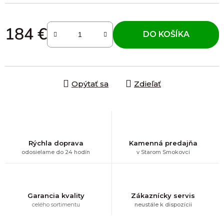
184 €
DO KOŠÍKA
Jednotková cena:
Opýtať sa
Zdieľať
Rýchla doprava
Kamenná predajňa
odosielame do 24 hodín
v Starom Smokovci
Garancia kvality
Zákaznícky servis
celého sortimentu
neustále k dispozícii