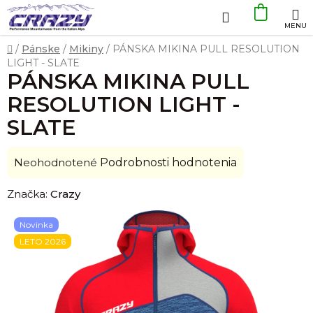
Prejsť
Hľadať
NÁKU
na
obsah
KOŠÍK
Domov
/
Pánske
/
Mikiny
/
PÁNSKA MIKINA PULL RESOLUTION
LIGHT - SLATE
PÁNSKA MIKINA PULL
RESOLUTION LIGHT -
SLATE
Priemerné
Neohodnotené
Podrobnosti hodnotenia
hodnotenie
Značka:
Crazy
produktu
je
Novinka
0,0
LETO 2026
z
5
hviezdičiek.