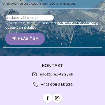
o nových produktoch na našom e-shope.
Email
Vložením e-mailu súhlasíte s
podmienkami ochrany
osobných údajov
.
PRIHLÁSIŤ SA
Z
á
KONTAKT
p
info@crazytatry.sk
ä
+421 908 285 239
t
i
e