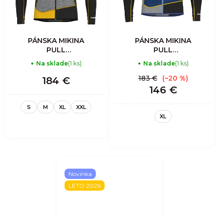
PÁNSKA MIKINA
PÁNSKA MIKINA
PULL
PULL
RESOLUTION
RESOLUTION
Na sklade
(1 ks)
Na sklade
(1 ks)
LIGHT - SULFUR-
LIGHT - SULFUR
BLACK
BLACK
183 €
(–20 %)
184 €
146 €
S
M
XL
XXL
XL
Novinka
LETO 2026