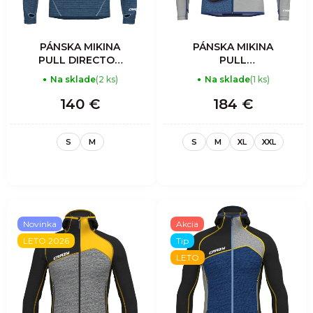
PÁNSKA MIKINA
PÁNSKA MIKINA
PULL DIRECTOR
PULL
LIGHT - SULPHUR
RESOLUTION
Na sklade
(2 ks)
Na sklade
(1 ks)
LIGHT - SLATE-
BLACK
140 €
184 €
S
M
S
M
XL
XXL
Novinka
Akcia
LETO 2026
Tip
LETO