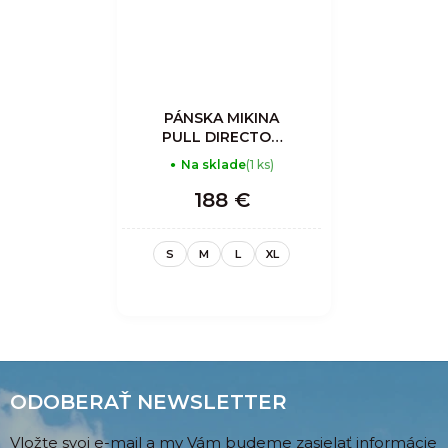
PÁNSKA MIKINA
PULL DIRECTOR
LIGHT - SLATE
Na sklade
(1 ks)
188 €
S
M
L
XL
ODOBERAŤ NEWSLETTER
Vložte svoj e-mail a my Vám budeme zasielať informácie