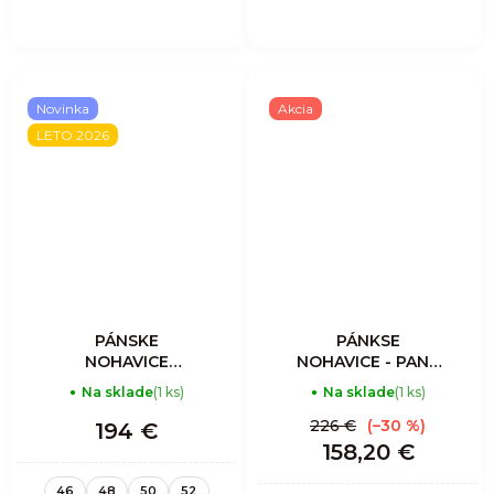
Novinka
Akcia
LETO 2026
PÁNSKE
PÁNKSE
NOHAVICE
NOHAVICE - PANT
RESOLUTION
ACCELERATION
Na sklade
(1 ks)
Na sklade
(1 ks)
LIGHT - SULPHUR
MAN - ENERGY
226 €
(–30 %)
194 €
158,20 €
46
48
50
52