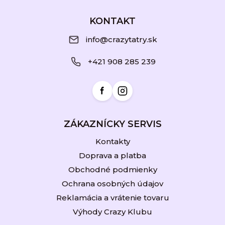
Z
á
KONTAKT
p
info@crazytatry.sk
ä
+421 908 285 239
t
i
e
ZÁKAZNÍCKY SERVIS
Kontakty
Doprava a platba
Obchodné podmienky
Ochrana osobných údajov
Reklamácia a vrátenie tovaru
Výhody Crazy Klubu