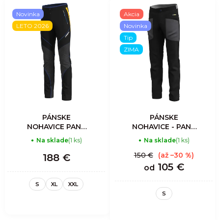
Novinka
Akcia
LETO 2026
Novinka
Tip
ZIMA
PÁNSKE
PÁNSKE
NOHAVICE PANT
NOHAVICE - PANT
VIPER LIGHT -
GULLIVER - WOOL
Na sklade
(1 ks)
Na sklade
(1 ks)
SULPHUR
EFFECT DARK
GRAY
150 €
(až –30 %)
188 €
105 €
od
S
XL
XXL
S