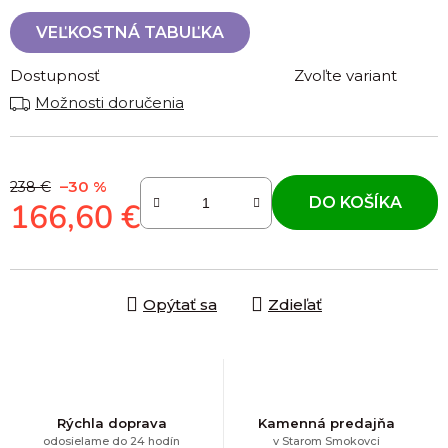
VEĽKOSTNÁ TABUĽKA
Dostupnosť
Zvoľte variant
Možnosti doručenia
–30 %
238 €
DO KOŠÍKA
166,60 €
Jednotková cena:
Opýtať sa
Zdieľať
Rýchla doprava
Kamenná predajňa
odosielame do 24 hodín
v Starom Smokovci