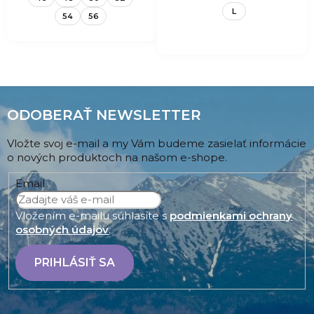
L
54
56
ODOBERAŤ NEWSLETTER
Vložte svoj e-mail a my Vám budeme zasielať informácie
o nových produktoch na našom e-shope.
Email
Vložením e-mailu súhlasíte s
podmienkami ochrany
osobných údajov
.
PRIHLÁSIŤ SA