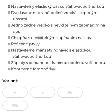
Nastaviteľný elastický pás so sťahovacou šnúrkou
Dve laserom rezané bočné vrecká s lepenými
zipsami
Jedno zadné vrecko s neviditeľným zapínaním na
zips
Chlopňa s neviditeľným zapínaním na zips
Reflexné prvky
Nastaviteľné manžety nohavíc s elastickou
sťahovacou šnúrkou
Záplaty s ochrannou tkaninou odolnou voči oderu
Kontrastné farebné švy
Variant:
M
L
XL
XXL