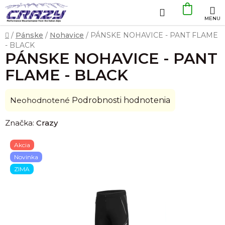
Prejsť
Hľadať
NÁKU
na
obsah
KOŠÍK
Domov
/
Pánske
/
Nohavice
/
PÁNSKE NOHAVICE - PANT FLAME
- BLACK
PÁNSKE NOHAVICE - PANT
FLAME - BLACK
Priemerné
Neohodnotené
Podrobnosti hodnotenia
hodnotenie
Značka:
Crazy
produktu
je
Akcia
0,0
Novinka
z
ZIMA
5
hviezdičiek.