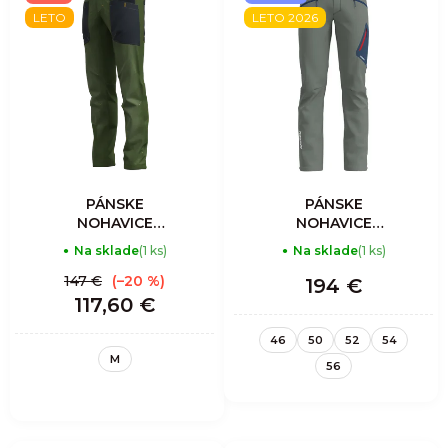
LETO
LETO 2026
PÁNSKE
PÁNSKE
NOHAVICE
NOHAVICE
GULIVER LIGHT -
RESOLUTION
Na sklade
(1 ks)
Na sklade
(1 ks)
FOREST
LIGHT - SLATE
147 €
(–20 %)
194 €
117,60 €
46
50
52
54
M
56