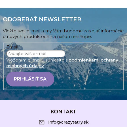
ODOBERAŤ NEWSLETTER
Vložte svoj e-mail a my Vám budeme zasielať informácie
o nových produktoch na našom e-shope.
Email
Vložením e-mailu súhlasíte s
podmienkami ochrany
osobných údajov
.
PRIHLÁSIŤ SA
Z
á
KONTAKT
p
info@crazytatry.sk