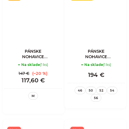
PÁNSKE
PÁNSKE
NOHAVICE
NOHAVICE
GULIVER LIGHT -
RESOLUTION
Na sklade
(1 ks)
Na sklade
(1 ks)
FOREST
LIGHT - SLATE
147 €
(–20 %)
194 €
117,60 €
46
50
52
54
M
56