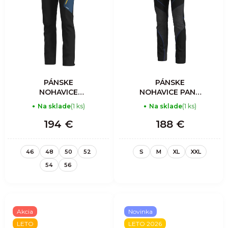
PÁNSKE
PÁNSKE
NOHAVICE
NOHAVICE PANT
RESOLUTION
VIPER LIGHT -
Na sklade
(1 ks)
Na sklade
(1 ks)
LIGHT - SULPHUR
SULPHUR
194 €
188 €
46
48
50
52
S
M
XL
XXL
54
56
Akcia
Novinka
LETO
LETO 2026