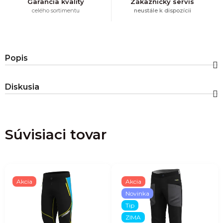
Garancia kvality
Zákaznícky servis
celého sortimentu
neustále k dispozícii
Popis
Diskusia
Súvisiaci tovar
Akcia
Akcia
Novinka
Tip
ZIMA