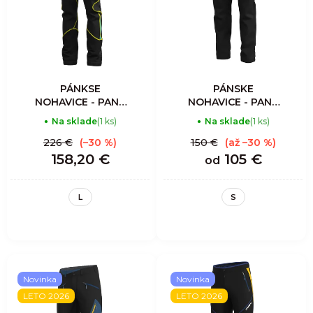
PÁNKSE
PÁNSKE
NOHAVICE - PANT
NOHAVICE - PANT
ACCELERATION
GULLIVER - WOOL
Na sklade
(1 ks)
Na sklade
(1 ks)
MAN - ENERGY
EFFECT DARK
GRAY
226 €
(–30 %)
150 €
(až –30 %)
158,20 €
105 €
od
L
S
Novinka
Novinka
LETO 2026
LETO 2026