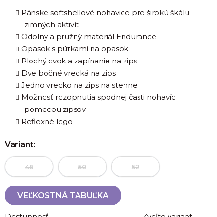
Pánske softshellové nohavice pre širokú škálu
zimných aktivít
Odolný a pružný materiál Endurance
Opasok s pútkami na opasok
Plochý cvok a zapínanie na zips
Dve bočné vrecká na zips
Jedno vrecko na zips na stehne
Možnosť rozopnutia spodnej časti nohavíc
pomocou zipsov
Reflexné logo
Variant:
48
50
52
VEĽKOSTNÁ TABUĽKA
Dostupnosť
Zvoľte variant