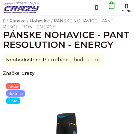
Prejsť
Hľadať
NÁKU
na
obsah
KOŠÍK
Domov
/
Pánske
/
Nohavice
/
PÁNSKE NOHAVICE - PANT
RESOLUTION - ENERGY
PÁNSKE NOHAVICE - PANT
RESOLUTION - ENERGY
Priemerné
Neohodnotené
Podrobnosti hodnotenia
hodnotenie
Značka:
Crazy
produktu
je
Akcia
0,0
Novinka
z
ZIMA
5
hviezdičiek.