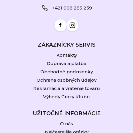
ä
+421 908 285 239
t
i
e
ZÁKAZNÍCKY SERVIS
Kontakty
Doprava a platba
Obchodné podmienky
Ochrana osobných údajov
Reklamácia a vrátenie tovaru
Výhody Crazy Klubu
UŽITOČNÉ INFORMÁCIE
O nás
Najčastejšie otázky