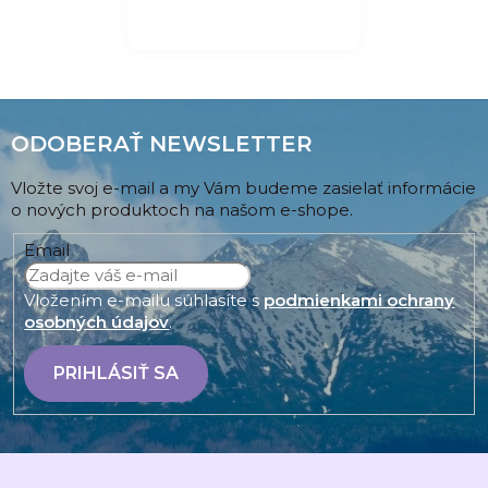
ODOBERAŤ NEWSLETTER
Vložte svoj e-mail a my Vám budeme zasielať informácie
o nových produktoch na našom e-shope.
Email
Vložením e-mailu súhlasíte s
podmienkami ochrany
osobných údajov
.
PRIHLÁSIŤ SA
Z