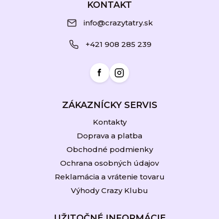
á
KONTAKT
p
info@crazytatry.sk
ä
+421 908 285 239
t
i
e
ZÁKAZNÍCKY SERVIS
Kontakty
Doprava a platba
Obchodné podmienky
Ochrana osobných údajov
Reklamácia a vrátenie tovaru
Výhody Crazy Klubu
UŽITOČNÉ INFORMÁCIE