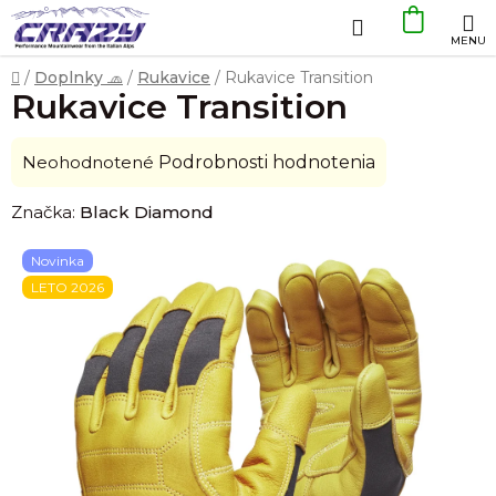
Prejsť
Hľadať
NÁKU
na
obsah
KOŠÍK
Domov
/
Doplnky 🧢
/
Rukavice
/
Rukavice Transition
Rukavice Transition
Priemerné
Neohodnotené
Podrobnosti hodnotenia
hodnotenie
Značka:
Black Diamond
produktu
je
Novinka
0,0
LETO 2026
z
5
hviezdičiek.