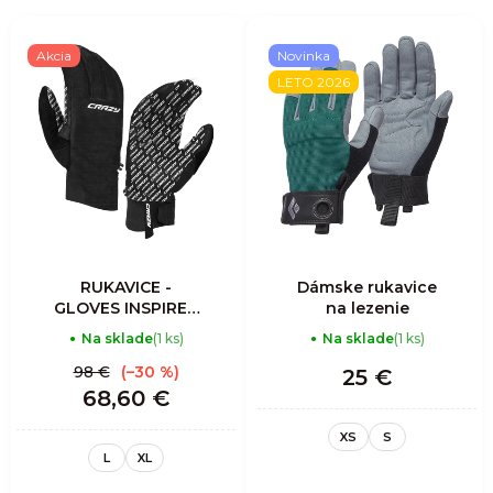
Akcia
Novinka
LETO 2026
RUKAVICE -
Dámske rukavice
GLOVES INSPIRE -
na lezenie
BLACK
Na sklade
(1 ks)
Na sklade
(1 ks)
98 €
(–30 %)
25 €
68,60 €
XS
S
L
XL