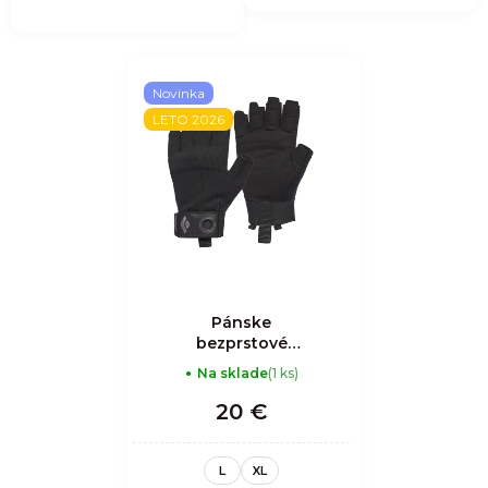
Novinka
LETO 2026
Pánske
bezprstové
rukavice na
Na sklade
(1 ks)
lezenie
20 €
L
XL