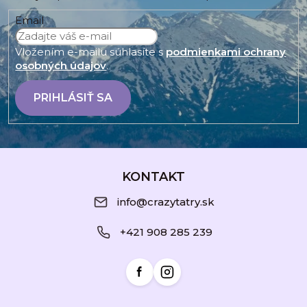
Email
Vložením e-mailu súhlasíte s
podmienkami ochrany
osobných údajov
.
PRIHLÁSIŤ SA
Z
á
KONTAKT
p
info@crazytatry.sk
ä
+421 908 285 239
t
i
e