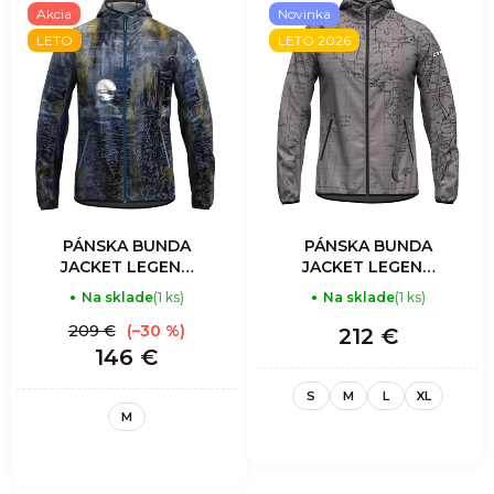
Akcia
Novinka
LETO
LETO 2026
PÁNSKA BUNDA
PÁNSKA BUNDA
JACKET LEGEND
JACKET LEGEND
SHELL - PRINT
SHELL - WANT FLY
Na sklade
(1 ks)
Na sklade
(1 ks)
LOST
209 €
(–30 %)
212 €
146 €
S
M
L
XL
M