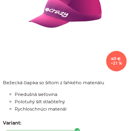
47 €
–21 %
Bežecká čiapka so šiltom z ľahkého materiálu
Priedušná sieťovina
Polotuhý šilt stlačiteľný
Rychloschnúci materiál
Variant: