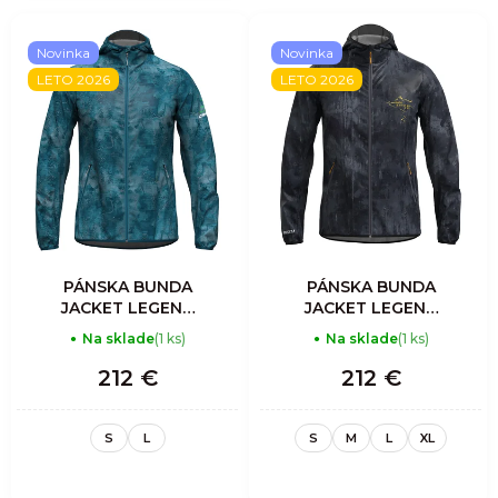
Novinka
Novinka
LETO 2026
LETO 2026
PÁNSKA BUNDA
PÁNSKA BUNDA
JACKET LEGEND
JACKET LEGEND
SHELL -
SHELL - SHADOW
Na sklade
(1 ks)
Na sklade
(1 ks)
MOUNTAIN
212 €
212 €
S
L
S
M
L
XL