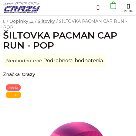
Prejsť
Hľadať
NÁKU
na
obsah
KOŠÍK
Domov
/
Doplnky 🧢
/
Šiltovky
/
ŠILTOVKA PACMAN CAP RUN -
POP
ŠILTOVKA PACMAN CAP
RUN - POP
Priemerné
Neohodnotené
Podrobnosti hodnotenia
hodnotenie
Značka:
Crazy
produktu
je
Akcia
0,0
LETO
z
5
hviezdičiek.