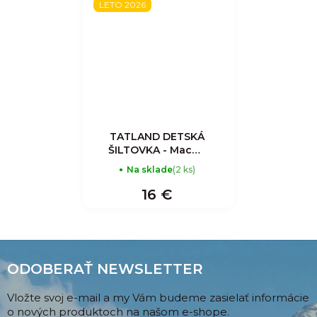
LETO 2026
TATLAND DETSKÁ
ŠILTOVKA - Macko
- Modrá
Na sklade
(2 ks)
16 €
ODOBERAŤ NEWSLETTER
Vložte svoj e-mail a my Vám budeme zasielať informácie
o nových produktoch na našom e-shope.