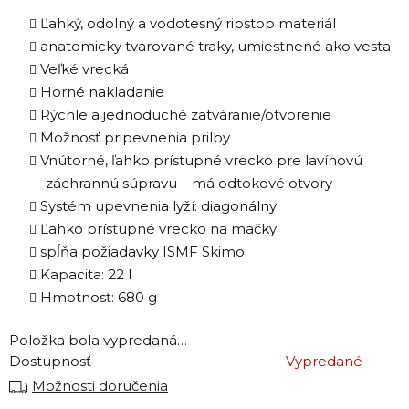
Ľahký, odolný a vodotesný ripstop materiál
anatomicky tvarované traky, umiestnené ako vesta
Veľké vrecká
Horné nakladanie
Rýchle a jednoduché zatváranie/otvorenie
Možnosť pripevnenia prilby
Vnútorné, ľahko prístupné vrecko pre lavínovú
záchrannú súpravu – má odtokové otvory
Systém upevnenia lyží: diagonálny
Ľahko prístupné vrecko na mačky
spĺňa požiadavky ISMF Skimo.
Kapacita: 22 l
Hmotnosť: 680 g
Položka bola vypredaná…
Dostupnosť
Vypredané
Možnosti doručenia