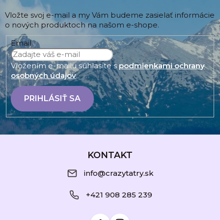
Vložte svoj e-mail a my Vám budeme zasielať informácie
o nových produktoch na našom e-shope.
Email
Vložením e-mailu súhlasíte s
podmienkami ochrany
osobných údajov
.
PRIHLÁSIŤ SA
Z
á
KONTAKT
p
info@crazytatry.sk
ä
+421 908 285 239
t
i