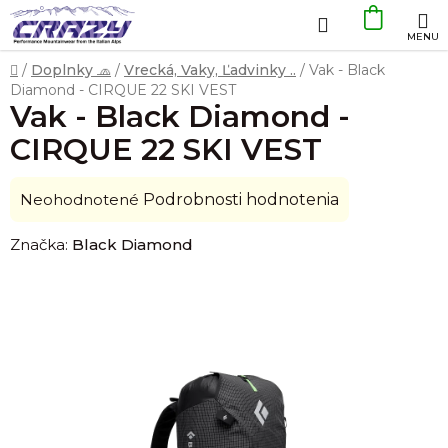
Prejsť
Hľadať
NÁKU
na
obsah
KOŠÍK
Domov
/
Doplnky 🧢
/
Vrecká, Vaky, Ľadvinky ..
/
Vak - Black
Diamond - CIRQUE 22 SKI VEST
Vak - Black Diamond -
CIRQUE 22 SKI VEST
Priemerné
Neohodnotené
Podrobnosti hodnotenia
hodnotenie
Značka:
Black Diamond
produktu
je
0,0
z
5
hviezdičiek.