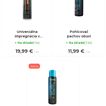
e
s
p
p
r
r
o
o
d
d
Univerzálna
Pohlcovač
u
impregnácia v
pachov obuvi
u
spreji
k
Na sklade
(1 ks)
Na sklade
(3 ks)
k
t
19,99 €
11,99 €
/ ks
/ ks
t
o
o
v
Akcia
v