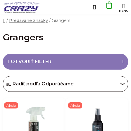
Prejsť
Hľadať
NÁKU
na
obsah
KOŠÍK
Domov
/
Predávané značky
/
Grangers
Grangers
OTVORIŤ FILTER
R
Radiť podľa:
Odporúčame
a
d
V
e
Akcia
Akcia
ý
n
p
i
i