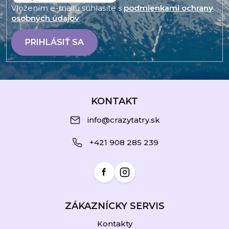
v
Vložením e-mailu súhlasíte s
podmienkami ochrany
k
osobných údajov
.
y
v
PRIHLÁSIŤ SA
ý
p
i
Z
s
u
á
KONTAKT
p
info@crazytatry.sk
ä
+421 908 285 239
t
i
e
ZÁKAZNÍCKY SERVIS
Kontakty