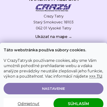
Crazy Tatry
Starý Smokovec 18103
062 01 Vysoké Tatry
Ukázať na mape →
Táto webstránka používa súbory cookies.
V CrazyTatry.sk používame cookies, aby sme Vám
umožnili pohodlné prehliadanie webu a vďaka
analýze prevádzky neustále zlepšovali jeho funkcie,
výkon a použiteľnosť. Viac informácií nájdete
>>> TU
.
NASTAVENIE
Vytvoril Shoptet
|
Upravil Jurky
Odmietnuť
SÚHLASÍM
Copyright 2026
CrazyTatry.sk
. Všetky práva