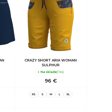
AN
CRAZY SHORT ARIA WOMAN
SULPHUR
Na sklade
(1 ks)
96 €
XS
S
M
L
XL