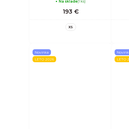
Na sklade
(1 ks)
193 €
XS
Novinka
Novink
LETO 2026
LETO 