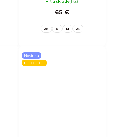
Na sklade
(1 ks)
65 €
XS
S
M
XL
Novinka
LETO 2026