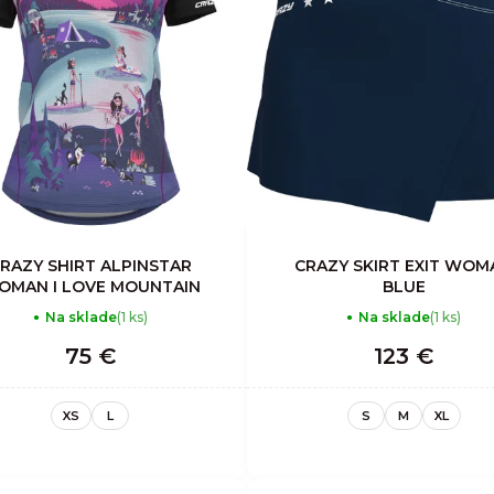
RAZY SHIRT ALPINSTAR
CRAZY SKIRT EXIT WOM
OMAN I LOVE MOUNTAIN
BLUE
Na sklade
(1 ks)
Na sklade
(1 ks)
75 €
123 €
XS
L
S
M
XL