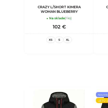
CRAZY L/SHORT KIMERA
WOMAN BLUEBERRY
Na sklade
(1 ks)
102 €
XS
S
XL
Novink
LETO 