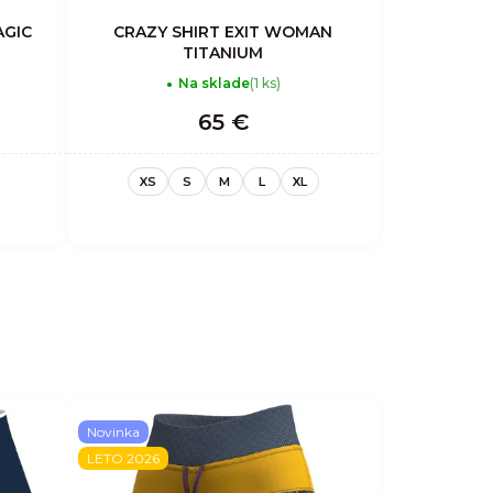
AGIC
CRAZY SHIRT EXIT WOMAN
TITANIUM
Na sklade
(1 ks)
65 €
XS
S
M
L
XL
Novinka
LETO 2026