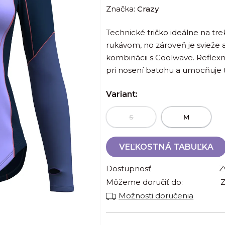
Značka:
Crazy
produktu
je
Technické tričko ideálne na tr
0,0
rukávom, no zároveň je svieže 
z
kombinácii s Coolwave. Reflex
5
pri nosení batohu a umocňuje t
hviezdičiek.
Variant:
S
M
VEĽKOSTNÁ TABUĽKA
Dostupnosť
Z
Môžeme doručiť do:
Z
Možnosti doručenia