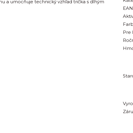
Kate
u a umocňuje technický vzhľad trička s dlhým
EAN
Aktiv
Far
Pre
Roč
Hmo
Star
Vyr
Zár