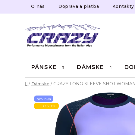
Prejsť
O nás
Doprava a platba
Kontakty
na
obsah
PÁNSKE
DÁMSKE
DO
Domov
/
Dámske
/
CRAZY LONG-SLEEVE SHOT WOMAN
Novinka
LETO 2026