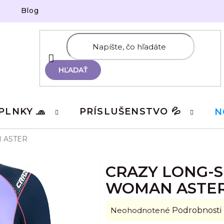
Blog
HĽADAŤ
PLNKY 🧢
PRÍSLUŠENSTVO 💦
N
 ASTER
CRAZY LONG-
WOMAN ASTE
Priemerné
Neohodnotené
Podrobnosti
hodnotenie