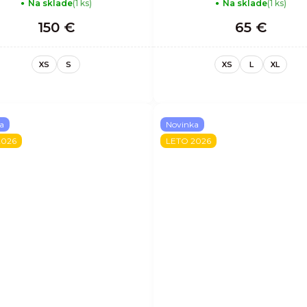
Na sklade
(1 ks)
Na sklade
(1 ks)
150 €
65 €
XS
S
XS
L
XL
a
Novinka
2026
LETO 2026