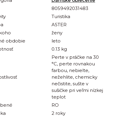
gória
Dámske oblečenie
8059492031483
ity
Turistika
ba
ASTER
 koho
ženy
né obdobie
leto
tnosť
0.13 kg
Perte v práčke na 30
°C, perte rovnakou
farbou, nebielte,
ostlivosť
nežehlite, chemicky
nečistite, sušte v
sušičke pri veľmi nízkej
teplot
obené
RO
uka
2 roky