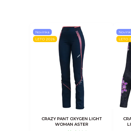
Novinka
Novink
LETO 2026
LETO 
CRAZY PANT OXYGEN LIGHT
CR
WOMAN ASTER
L