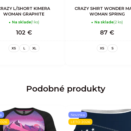
CRAZY L/SHORT KIMERA
CRAZY SHIRT WONDER M
WOMAN GRAPHITE
WOMAN SPRING
Na sklade
(1 ks)
Na sklade
(2 ks)
102 €
87 €
XS
L
XL
XS
S
Podobné produkty
a
Novinka
2026
LETO 2026