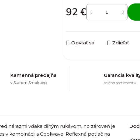
92 €
Jednotková cena:
Opýtať sa
Zdieľať
Kamenná predajňa
Garancia kvalit
v Starom Smokovci
celého sortimentu
 pred nárazmi vďaka dlhým rukávom, no zároveň je
Dod
es v kombinácii s Coolwave. Reflexná potlač na