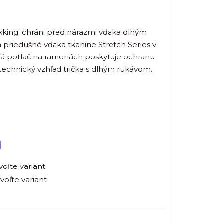
ekking: chráni pred nárazmi vďaka dlhým
a priedušné vďaka tkanine Stretch Series v
ná potlač na ramenách poskytuje ochranu
echnický vzhľad trička s dlhým rukávom.
voľte variant
voľte variant