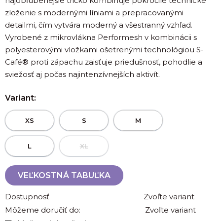
najobľúbenejšie tričko kombinuje pokročilé technické
zloženie s modernými líniami a prepracovanými
detailmi, čím vytvára moderný a všestranný vzhľad.
Vyrobené z mikrovlákna Performesh v kombinácii s
polyesterovými vložkami ošetrenými technológiou S-
Café® proti zápachu zaisťuje priedušnosť, pohodlie a
sviežosť aj počas najintenzívnejších aktivít.
Variant:
XS
S
M
L
XL
VEĽKOSTNÁ TABUĽKA
Dostupnosť
Zvoľte variant
Môžeme doručiť do:
Zvoľte variant