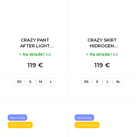
CRAZY PANT
CRAZY SKIRT
AFTER LIGHT
HIDROGEN
WOMAN SULPHUR
WOMAN PRINT
Na sklade
(1 ks)
Na sklade
(1 ks)
LIGHT JEANS
119 €
119 €
XS
S
M
L
XS
S
L
XL
Novinka
Novinka
LETO 2026
LETO 2026