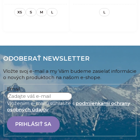
XS
S
M
L
L
ODOBERAŤ NEWSLETTER
Vložte svoj e-mail a my Vám budeme zasielať informácie
o nových produktoch na našom e-shope.
Email
Vložením e-mailu súhlasíte s
podmienkami ochrany
osobných údajov
.
PRIHLÁSIŤ SA