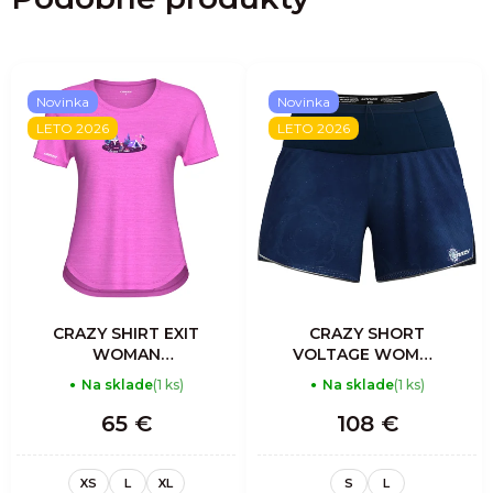
Novinka
Novinka
LETO 2026
LETO 2026
CRAZY SHIRT EXIT
CRAZY SHORT
WOMAN
VOLTAGE WOMAN
BLOSSOM
PRINT MANDALA
Na sklade
(1 ks)
Na sklade
(1 ks)
65 €
108 €
XS
L
XL
S
L