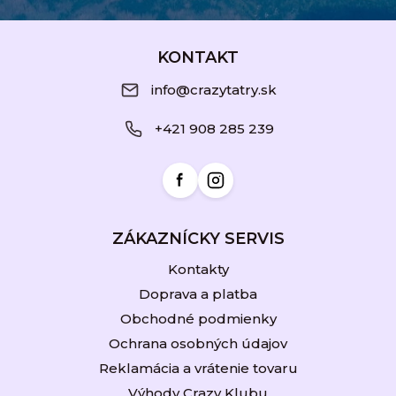
Z
á
KONTAKT
p
info@crazytatry.sk
ä
+421 908 285 239
t
i
e
ZÁKAZNÍCKY SERVIS
Kontakty
Doprava a platba
Obchodné podmienky
Ochrana osobných údajov
Reklamácia a vrátenie tovaru
Výhody Crazy Klubu