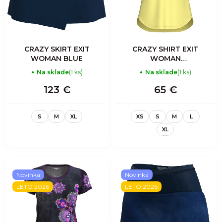
CRAZY SKIRT EXIT
CRAZY SHIRT EXIT
WOMAN BLUE
WOMAN
TITANIUM
Na sklade
(1 ks)
Na sklade
(1 ks)
123 €
65 €
S
M
XL
XS
S
M
L
XL
Novinka
Novinka
LETO 2026
LETO 2026