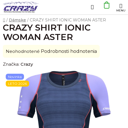
Prejsť
Hľadať
NÁKU
na
obsah
KOŠÍK
Domov
/
Dámske
/
CRAZY SHIRT IONIC WOMAN ASTER
CRAZY SHIRT IONIC
WOMAN ASTER
Priemerné
Neohodnotené
Podrobnosti hodnotenia
hodnotenie
Značka:
Crazy
produktu
je
Novinka
0,0
LETO 2026
z
5
hviezdičiek.