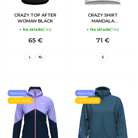
CRAZY TOP AFTER
CRAZY SHIRT
WOMAN BLACK
MANDALA
WOMAN
Na sklade
(1 ks)
Na sklade
(1 ks)
MOUNTAIN
FLOWER
65 €
71 €
L
XL
S
Novinka
Novinka
LETO 2026
LETO 2026