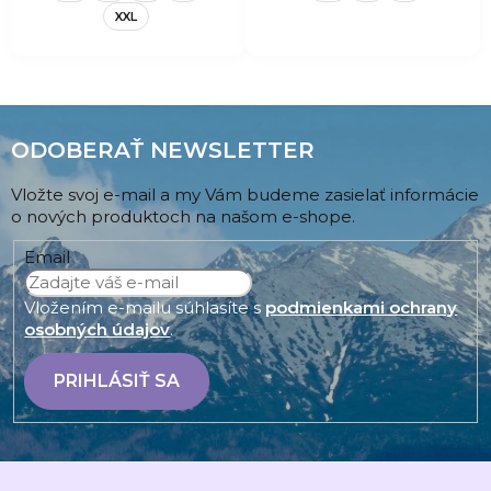
XXL
ODOBERAŤ NEWSLETTER
Vložte svoj e-mail a my Vám budeme zasielať informácie
o nových produktoch na našom e-shope.
Email
Vložením e-mailu súhlasíte s
podmienkami ochrany
osobných údajov
.
PRIHLÁSIŤ SA
Z