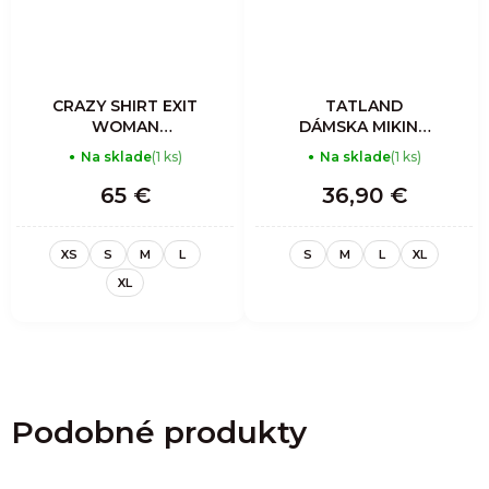
CRAZY SHIRT EXIT
TATLAND
WOMAN
DÁMSKA MIKINA
TITANIUM
PLESNIVEC
Na sklade
(1 ks)
Na sklade
(1 ks)
ALPÍNSKY
65 €
36,90 €
XS
S
M
L
S
M
L
XL
XL
Podobné produkty