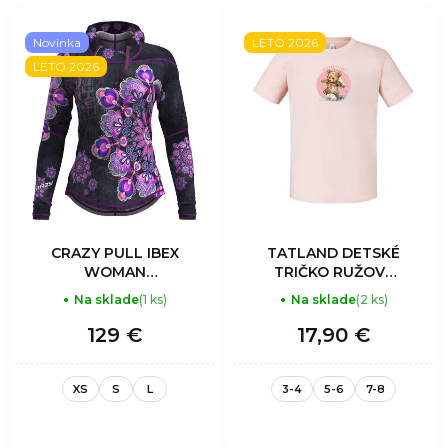
Novinka
LETO 2026
LETO 2026
CRAZY PULL IBEX
TATLAND DETSKÉ
WOMAN
TRIČKO RUŽOVÝ
MANDALA
MACKO
Na sklade
(1 ks)
Na sklade
(2 ks)
129 €
17,90 €
XS
S
L
3-4
5-6
7-8