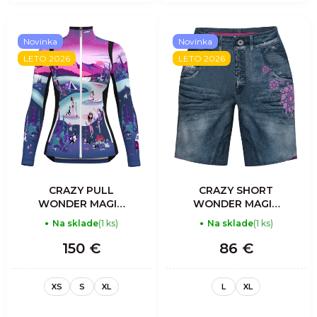
Novinka
Novinka
LETO 2026
LETO 2026
CRAZY PULL
CRAZY SHORT
WONDER MAGIC
WONDER MAGIC
LIGHT WOMAN I
WOMAN
Na sklade
(1 ks)
Na sklade
(1 ks)
LOVE MOUNTAIN
MANDALA
150 €
86 €
XS
S
XL
L
XL