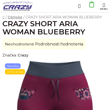
Prejsť
Hľadať
NÁKU
na
obsah
KOŠÍK
Domov
/
Dámske
/
CRAZY SHORT ARIA WOMAN BLUEBERRY
CRAZY SHORT ARIA
WOMAN BLUEBERRY
Priemerné
Neohodnotené
Podrobnosti hodnotenia
hodnotenie
Značka:
Crazy
produktu
je
Novinka
0,0
LETO 2026
z
5
hviezdičiek.