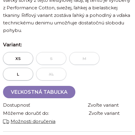
všetky šortky z tejto lifestylovej rady, aj tento je vyrobený
z Performance Cotton, sviežej, ľahkej a bielastickej
tkaniny. Rifľový variant zostáva ľahký a pohodlný a vďaka
technickému denimu umožňuje dostatočnú slobodu
pohybu.
Variant:
XS
S
M
L
XL
VEĽKOSTNÁ TABUĽKA
Dostupnosť
Zvoľte variant
Môžeme doručiť do:
Zvoľte variant
Možnosti doručenia