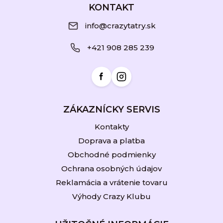
á
KONTAKT
p
info@crazytatry.sk
ä
+421 908 285 239
t
i
e
ZÁKAZNÍCKY SERVIS
Kontakty
Doprava a platba
Obchodné podmienky
Ochrana osobných údajov
Reklamácia a vrátenie tovaru
Výhody Crazy Klubu