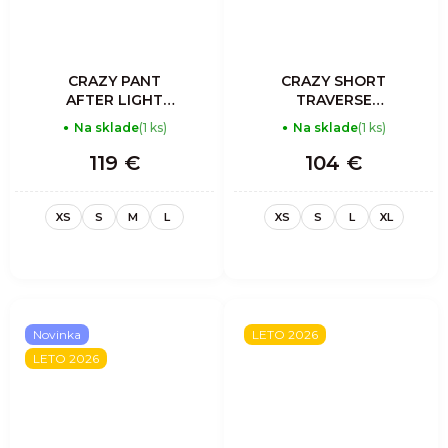
CRAZY PANT
CRAZY SHORT
AFTER LIGHT
TRAVERSE
WOMAN SULPHUR
WOMAN ASTER
Na sklade
(1 ks)
Na sklade
(1 ks)
119 €
104 €
XS
S
M
L
XS
S
L
XL
Novinka
LETO 2026
LETO 2026