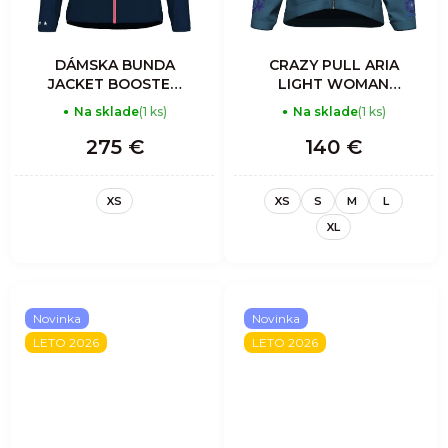
DÁMSKA BUNDA
CRAZY PULL ARIA
JACKET BOOSTED
LIGHT WOMAN
PROOF WOMAN -
DENIM
Na sklade
(1 ks)
Na sklade
(1 ks)
ASTER
275 €
140 €
XS
XS
S
M
L
XL
Novinka
Novinka
LETO 2026
LETO 2026