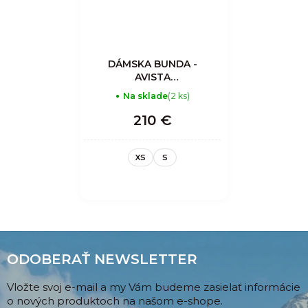
DÁMSKA BUNDA -
AVISTA
MOUNTAIN
Na sklade
(2 ks)
CLIMBERS
INSULATED
210 €
OVERSHIRT
WOMAN -
CORDUROY
XS
S
BLUEBERRY
ODOBERAŤ NEWSLETTER
Vložte svoj e-mail a my Vám budeme zasielať informácie
o nových produktoch na našom e-shope.