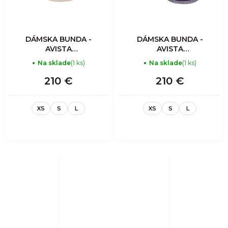
DÁMSKA BUNDA -
DÁMSKA BUNDA -
AVISTA
AVISTA
MOUNTAIN
MOUNTAIN
Na sklade
(1 ks)
Na sklade
(1 ks)
CLIMBERS
CLIMBERS
INSULATED
INSULATED
210 €
210 €
OVERSHIRT
OVERSHIRT
WOMAN -
WOMAN -
CORDUROY
CORDUROY IRON
XS
S
L
XS
S
L
ALMOND