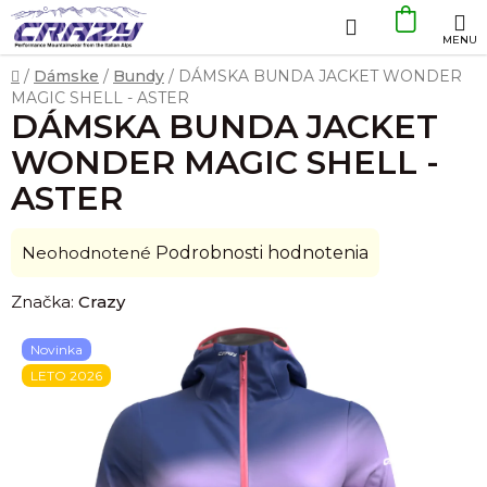
Prejsť
Hľadať
NÁKU
na
obsah
KOŠÍK
Domov
/
Dámske
/
Bundy
/
DÁMSKA BUNDA JACKET WONDER
MAGIC SHELL - ASTER
DÁMSKA BUNDA JACKET
WONDER MAGIC SHELL -
ASTER
Priemerné
Neohodnotené
Podrobnosti hodnotenia
hodnotenie
Značka:
Crazy
produktu
je
Novinka
0,0
LETO 2026
z
5
hviezdičiek.