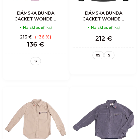
DÁMSKA BUNDA
DÁMSKA BUNDA
JACKET WONDER
JACKET WONDER
MAGIC SHELL -
MAGIC SHELL -
Na sklade
(1 ks)
Na sklade
(1 ks)
ZEBRA MIX VENTO
MANDALA
213 €
(–36 %)
212 €
136 €
XS
S
S