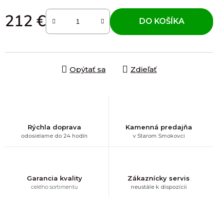
212 €
DO KOŠÍKA
Jednotková cena:
Opýtať sa
Zdieľať
Rýchla doprava
Kamenná predajňa
odosielame do 24 hodín
v Starom Smokovci
Garancia kvality
Zákaznícky servis
celého sortimentu
neustále k dispozícii