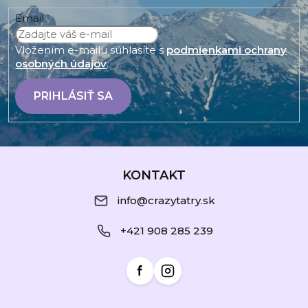
Email
Vložením e-mailu súhlasíte s
podmienkami ochrany
osobných údajov
.
PRIHLÁSIŤ SA
Z
á
KONTAKT
p
info@crazytatry.sk
ä
+421 908 285 239
t
i
e