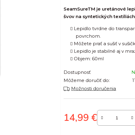
produktu
SeamSure
TM
je uretánové lep
je
švov na syntetických textíliá
0,0
Lepidlo tvrdne do transpar
z
povrchom.
5
Môžete prať a sušiť v sušičk
hviezdičiek.
Lepidlo je stabilné aj v mr
Objem: 60ml
Dostupnosť
N
Môžeme doručiť do:
1
Možnosti doručenia
14,99 €
Jednotková cena: