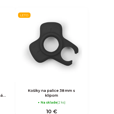
LETO
Košíky na palice 38 mm s
ná
klipom
Na sklade
(2 ks)
10 €