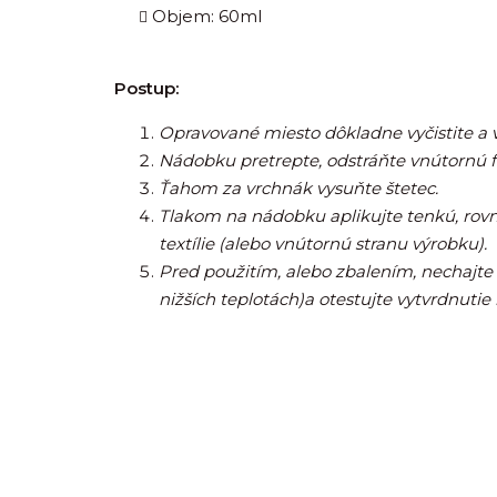
Objem: 60ml
Postup:
Opravované miesto dôkladne vyčistite a vy
Nádobku pretrepte, odstráňte vnútornú 
Ťahom za vrchnák vysuňte štetec.
Tlakom na nádobku aplikujte tenkú, rov
textílie (alebo vnútornú stranu výrobku).
Pred použitím, alebo zbalením, nechajte úp
nižších teplotách)a otestujte vytvrdnutie 