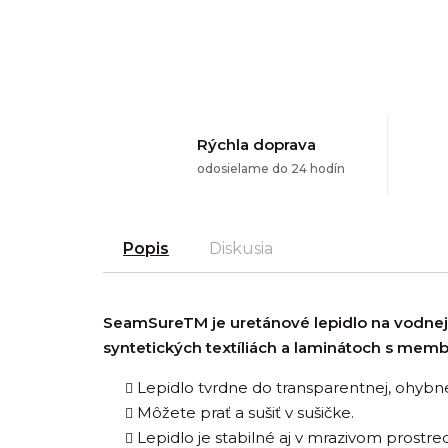
Rýchla doprava
odosielame do 24 hodín
Popis
Diskusia
SeamSure
TM
je uretánové lepidlo na vodnej
syntetických textíliách a laminátoch s memb
Lepidlo tvrdne do transparentnej, ohybne
Môžete prať a sušiť v sušičke.
Lepidlo je stabilné aj v mrazivom prostred