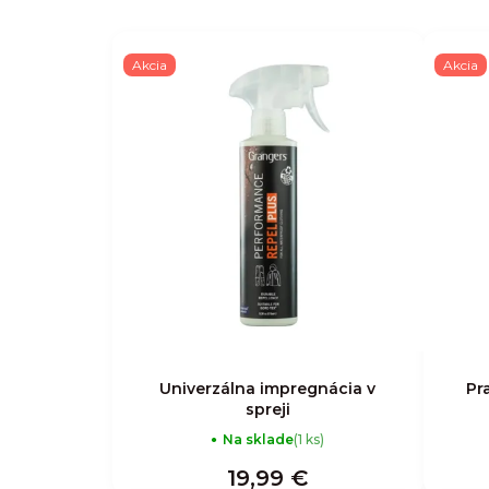
Akcia
Akcia
Univerzálna impregnácia v
Pr
spreji
Na sklade
(1 ks)
19,99 €