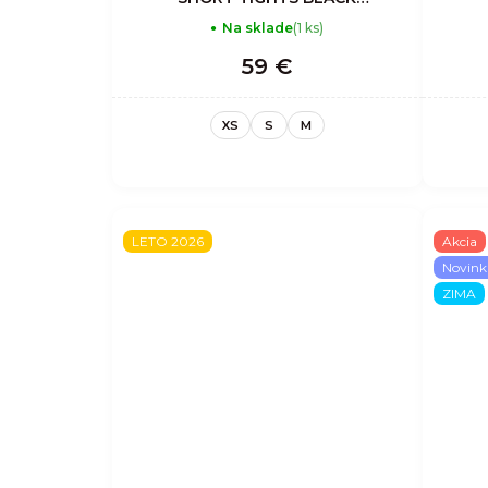
BEAUTY
Na sklade
(1 ks)
59 €
XS
S
M
LETO 2026
Akcia
Novink
ZIMA