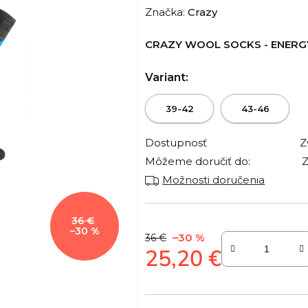
Značka:
Crazy
produktu
je
CRAZY WOOL SOCKS - ENERG
0,0
z
Variant:
5
hviezdičiek.
39-42
43-46
Dostupnosť
Z
Môžeme doručiť do:
Z
Možnosti doručenia
36 €
–30 %
–30 %
36 €
25,20 €
Jednotková cena: