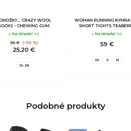
ONOŽKY _ CRAZY WOOL
WOMAN RUNNING KYMRA
SOCKS - CHEWING GUM
SHORT TIGHTS TEABER
Na sklade
(1 ks)
Na sklade
(1 ks)
36 €
(–30 %)
59 €
25,20 €
XS
S
M
35-38
Podobné produkty