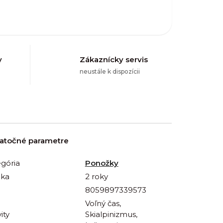
y
Zákaznícky servis
neustále k dispozícii
atočné parametre
gória
Ponožky
uka
2 roky
8059897339573
Voľný čas,
ity
Skialpinizmus,