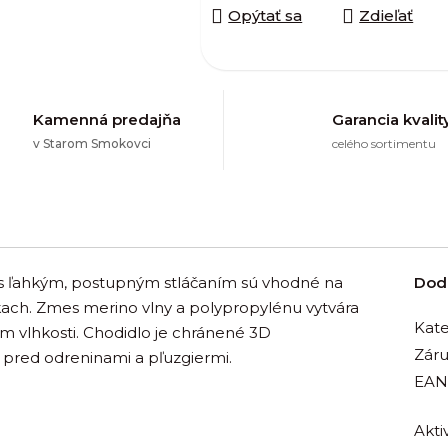
Opýtať sa
Zdieľať
Kamenná predajňa
Garancia kvalit
v Starom Smokovci
celého sortimentu
ľahkým, postupným stláčaním sú vhodné na
Dod
ach. Zmes merino vlny a polypropylénu vytvára
Kate
 vlhkosti. Chodidlo je chránené 3D
Zár
 pred odreninami a pľuzgiermi.
EAN
Aktiv