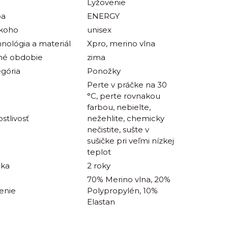
Lyžovenie
ba
ENERGY
 koho
unisex
nológia a materiál
Xpro, merino vlna
né obdobie
zima
gória
Ponožky
Perte v práčke na 30
°C, perte rovnakou
farbou, nebielte,
ostlivosť
nežehlite, chemicky
nečistite, sušte v
sušičke pri veľmi nízkej
teplot
uka
2 roky
70% Merino vlna, 20%
enie
Polypropylén, 10%
Elastan