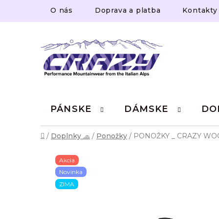
Prejsť
O nás
Doprava a platba
Kontakty
na
obsah
PÁNSKE
DÁMSKE
DO
Domov
/
Doplnky 🧢
/
Ponožky
/
PONOŽKY _ CRAZY WOO
Akcia
Novinka
ZIMA