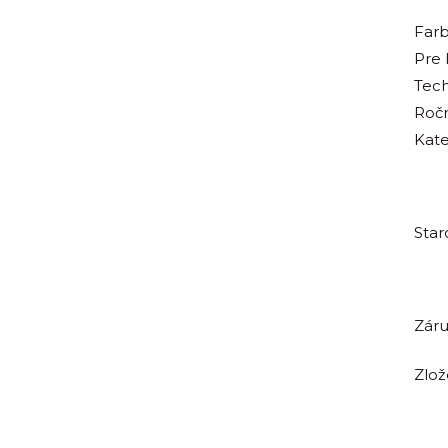
Far
Pre
Tech
Roč
Kate
Star
Zár
Zlož