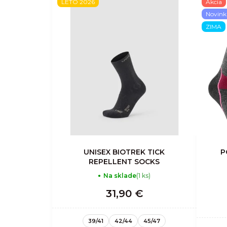
LETO 2026
Akcia
Novink
ZIMA
UNISEX BIOTREK TICK
P
REPELLENT SOCKS
Na sklade
(1 ks)
31,90 €
39/41
42/44
45/47