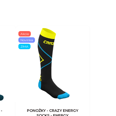
Akcia
Novinka
ZIMA
 -
PONOŽKY - CRAZY ENERGY
SOCKS - ENERGY