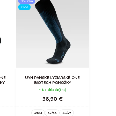
Novinka
ZIMA
ONE
UYN PÁNSKE LYŽIARSKÉ ONE
ŽKY
BIOTECH PONOŽKY
Na sklade
(1 ks)
36,90 €
39/41
42/44
45/47