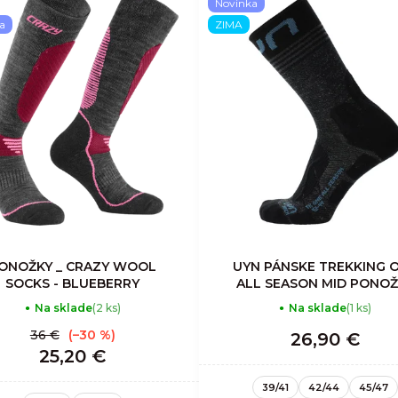
Novinka
a
ZIMA
ONOŽKY _ CRAZY WOOL
UYN PÁNSKE TREKKING 
SOCKS - BLUEBERRY
ALL SEASON MID PONO
Na sklade
(2 ks)
Na sklade
(1 ks)
36 €
(–30 %)
26,90 €
25,20 €
39/41
42/44
45/47