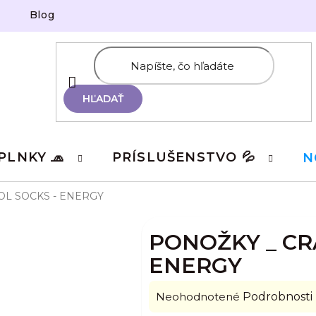
Blog
HĽADAŤ
PLNKY 🧢
PRÍSLUŠENSTVO 💦
N
L SOCKS - ENERGY
PONOŽKY _ CR
ENERGY
Priemerné
Neohodnotené
Podrobnosti
hodnotenie