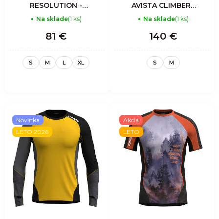
RESOLUTION -
AVISTA CLIMBERS
SULPHUR BLACK
SHIRT MAN-
Na sklade
(1 ks)
Na sklade
(1 ks)
CORDUROY IRON
81 €
140 €
S
M
L
XL
S
M
Novinka
Akcia
LETO 2026
LETO