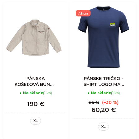
Akcia
PÁNSKA
PÁNSKE TRIČKO -
KOŠEĽOVÁ BUNDA
SHIRT LOGO MAN
- AVISTA
- LIKEN
Na sklade
(1 ks)
Na sklade
(1 ks)
MOUNTAIN
CLIMBERS
86 €
(–30 %)
190 €
OVERSHIRT MAN
60,20 €
ALMOND
XL
XL