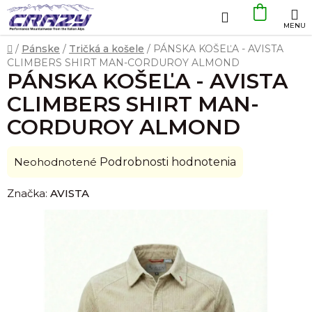
Prejsť
Hľadať
NÁKU
na
obsah
KOŠÍK
Domov
/
Pánske
/
Tričká a košele
/
PÁNSKA KOŠEĽA - AVISTA
CLIMBERS SHIRT MAN-CORDUROY ALMOND
PÁNSKA KOŠEĽA - AVISTA
CLIMBERS SHIRT MAN-
CORDUROY ALMOND
Priemerné
Neohodnotené
Podrobnosti hodnotenia
hodnotenie
Značka:
AVISTA
produktu
je
0,0
z
5
hviezdičiek.