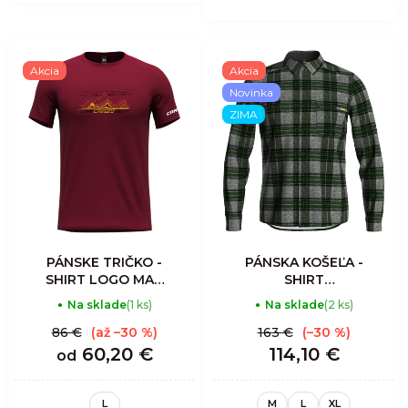
Akcia
Akcia
Novinka
ZIMA
PÁNSKE TRIČKO -
PÁNSKA KOŠEĽA -
SHIRT LOGO MAN
SHIRT
- BRICK
LUMBERJACK -
Na sklade
(1 ks)
Na sklade
(2 ks)
SCOTTISH GRAY
86 €
(až –30 %)
163 €
(–30 %)
60,20 €
114,10 €
od
L
M
L
XL