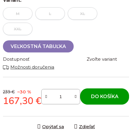
Variant:
M
L
XL
XXL
VEĽKOSTNÁ TABUĽKA
Dostupnosť
Zvoľte variant
Možnosti doručenia
–30 %
239 €
DO KOŠÍKA
167,30 €
Jednotková cena:
Opýtať sa
Zdieľať