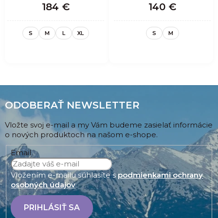
184 €
140 €
S
M
L
XL
S
M
ODOBERAŤ NEWSLETTER
Vložte svoj e-mail a my Vám budeme zasielať informácie
o nových produktoch na našom e-shope.
Email
Vložením e-mailu súhlasíte s
podmienkami ochrany
osobných údajov
.
PRIHLÁSIŤ SA