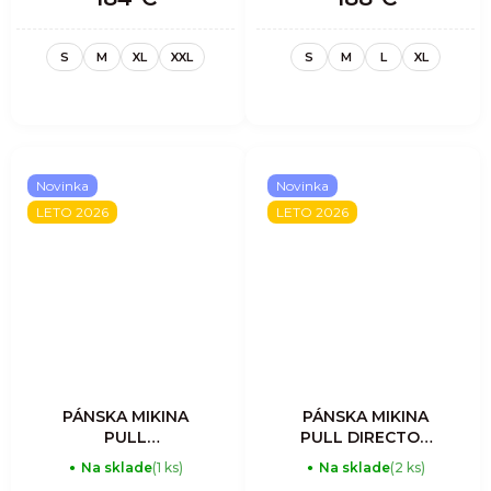
S
M
XL
XXL
S
M
L
XL
Novinka
Novinka
LETO 2026
LETO 2026
PÁNSKA MIKINA
PÁNSKA MIKINA
PULL
PULL DIRECTOR
RESOLUTION
LIGHT - SULPHUR
Na sklade
(1 ks)
Na sklade
(2 ks)
LIGHT - SLATE