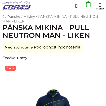
Prejsť
Hľadať
NÁKU
na
obsah
KOŠÍK
Domov
/
Pánske
/
Mikiny
/
PÁNSKA MIKINA - PULL NEUTRON
MAN - LIKEN
PÁNSKA MIKINA - PULL
NEUTRON MAN - LIKEN
Priemerné
Neohodnotené
Podrobnosti hodnotenia
hodnotenie
Značka:
Crazy
produktu
je
Akcia
0,0
z
5
hviezdičiek.