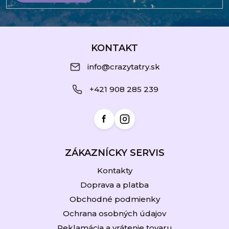
Z
á
KONTAKT
p
info@crazytatry.sk
ä
+421 908 285 239
t
i
e
ZÁKAZNÍCKY SERVIS
Kontakty
Doprava a platba
Obchodné podmienky
Ochrana osobných údajov
Reklamácia a vrátenie tovaru