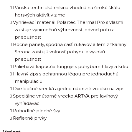
Pánska technická mikina vhodná na širokú škálu
horských aktivít v zime
Vyhrievací materiál Polartec Thermal Pro s vlasmi
zaisťuje výnimočnú výhrevnosť, odvod potu a
priedušnosť
Bočné panely, spodná časť rukávov a lem z tkaniny
Sorona zaisťujú voľnosť pohybu a vysokú
priedušnosť
Priliehavá kapucňa funguje s pohybom hlavy a krku
Hlavný zips s ochrannou légou pre jednoduchú
manipuláciu
Dve bočné vrecká a jedno náprsné vrecko na zips
Špeciálne vnútorné vrecko ARTVA pre lavínový
vyhľadávač
Pohodlné ploché švy
Reflexné prvky