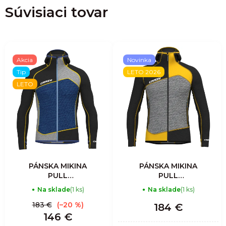
Súvisiaci tovar
Akcia
Novinka
Tip
LETO 2026
LETO
PÁNSKA MIKINA
PÁNSKA MIKINA
PULL
PULL
RESOLUTION
RESOLUTION
Na sklade
(1 ks)
Na sklade
(1 ks)
LIGHT - SULFUR
LIGHT - SULFUR-
BLACK
BLACK
183 €
(–20 %)
184 €
146 €