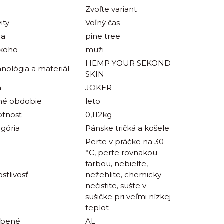
Zvoľte variant
ity
Voľný čas
ba
pine tree
 koho
muži
HEMP YOUR SEKOND
nológia a materiál
SKIN
a
JOKER
né obdobie
leto
tnosť
0,112kg
gória
Pánske tričká a košele
Perte v práčke na 30
°C, perte rovnakou
farbou, nebielte,
ostlivosť
nežehlite, chemicky
nečistite, sušte v
sušičke pri veľmi nízkej
teplot
obené
AL