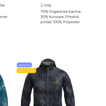
uka
2 roky
70% Organická bavlna,
enie
30% Konope, Předná
potlač 100% Polyester
Novinka
LETO 2026