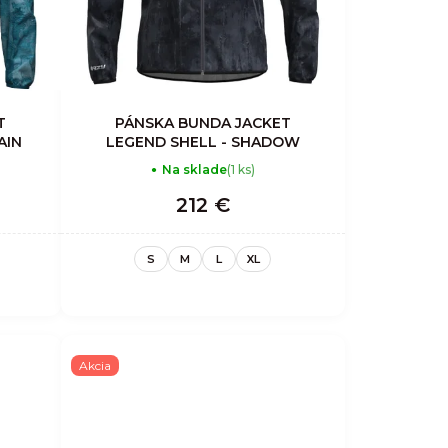
T
PÁNSKA BUNDA JACKET
AIN
LEGEND SHELL - SHADOW
Na sklade
(1 ks)
212 €
S
M
L
XL
Akcia