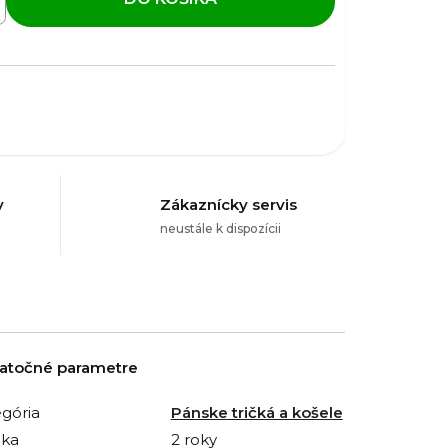
y
Zákaznícky servis
neustále k dispozícii
atočné parametre
gória
Pánske tričká a košele
uka
2 roky