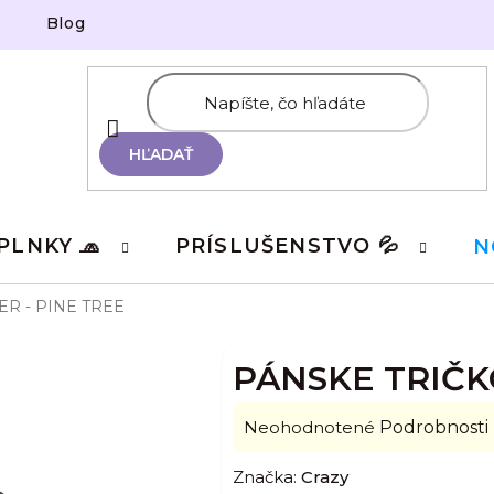
Blog
HĽADAŤ
PLNKY 🧢
PRÍSLUŠENSTVO 💦
N
ER - PINE TREE
PÁNSKE TRIČK
Priemerné
Neohodnotené
Podrobnosti
hodnotenie
Značka:
Crazy
produktu