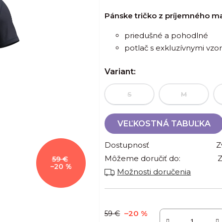
je
Pánske tričko z príjemného mat
0,0
z
priedušné a pohodlné
5
potlač s exkluzívnymi vzo
hviezdičiek.
Variant:
S
M
VEĽKOSTNÁ TABUĽKA
Dostupnosť
Z
Môžeme doručiť do:
Z
59 €
–20 %
Možnosti doručenia
–20 %
59 €