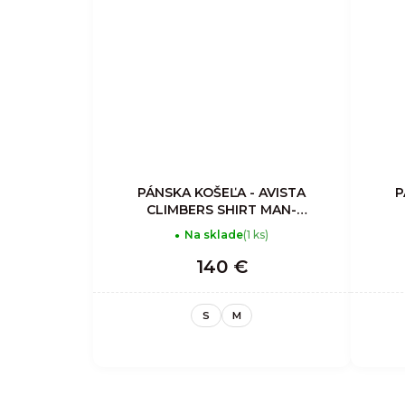
PÁNSKA KOŠEĽA - AVISTA
P
CLIMBERS SHIRT MAN-
CORDUROY IRON
Na sklade
(1 ks)
140 €
S
M