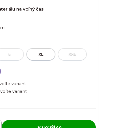
eriálu na voľný čas.
rmi
L
XL
XXL
voľte variant
voľte variant
DO KOŠÍKA