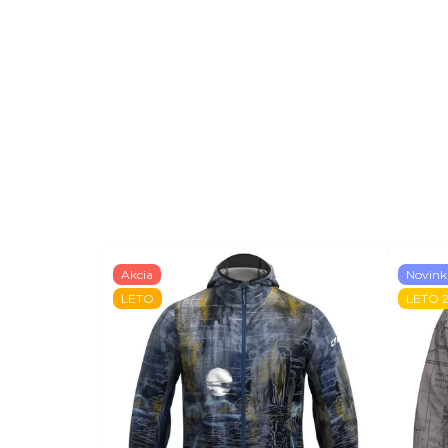
Akcia
Novink
LETO
LETO 