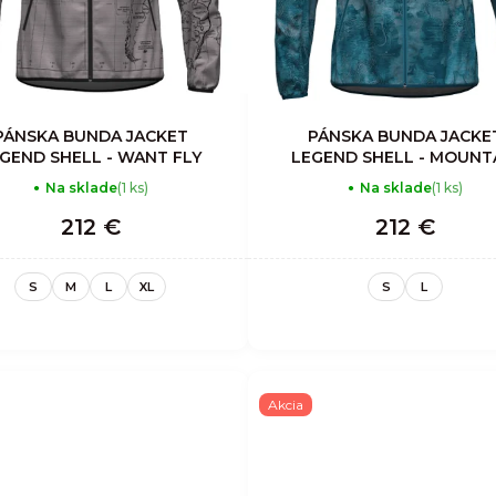
PÁNSKA BUNDA JACKET
PÁNSKA BUNDA JACKE
GEND SHELL - WANT FLY
LEGEND SHELL - MOUNT
Na sklade
(1 ks)
Na sklade
(1 ks)
212 €
212 €
S
M
L
XL
S
L
Akcia