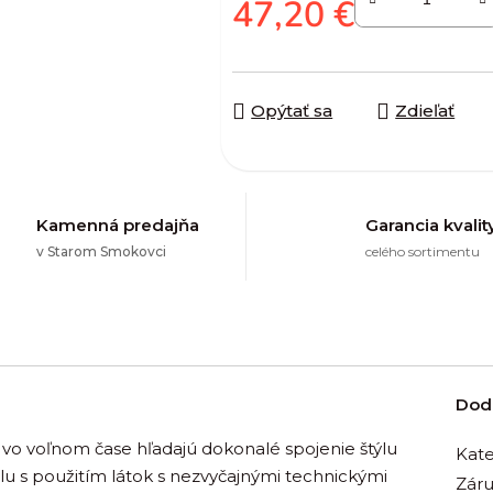
47,20 €
Jednotková cena:
Opýtať sa
Zdieľať
Kamenná predajňa
Garancia kvalit
v Starom Smokovci
celého sortimentu
Dod
rí vo voľnom čase hľadajú dokonalé spojenie štýlu
Kate
olu s použitím látok s nezvyčajnými technickými
Zár