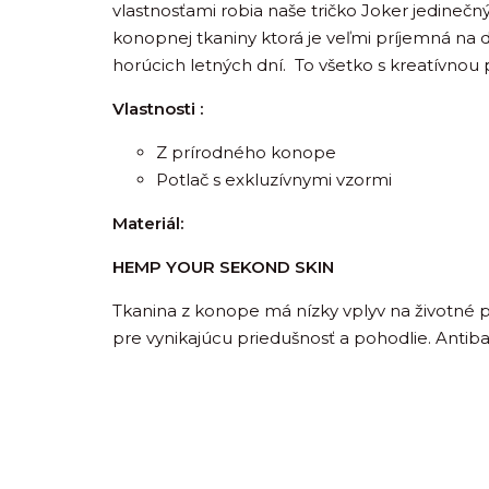
vlastnosťami robia naše tričko Joker jedineč
konopnej tkaniny ktorá je veľmi príjemná na 
horúcich letných dní. To všetko s kreatívnou 
Vlastnosti :
Z prírodného konope
Potlač s exkluzívnymi vzormi
Materiál:
HEMP YOUR SEKOND SKIN
Tkanina z konope má nízky vplyv na životné 
pre vynikajúcu priedušnosť a pohodlie. Antib