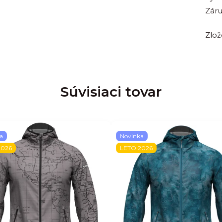
Zár
Zlož
Súvisiaci tovar
a
Novinka
2026
LETO 2026