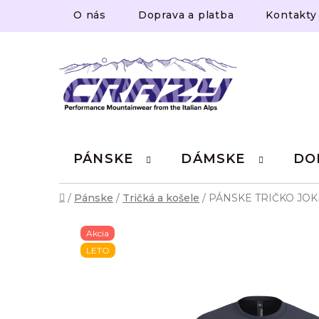
Prejsť
O nás
Doprava a platba
Kontakty
na
obsah
PÁNSKE
DÁMSKE
DO
Domov
/
Pánske
/
Tričká a košele
/
PÁNSKE TRIČKO JOK
Akcia
LETO