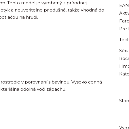
ným. Tento model je vyrobený z prírodnej
EAN
dotyk a neuveriteľne priedušná, takže vhodná do
Aktiv
potlačou na hrudi.
Far
Pre
Tech
Séri
Roč
Hmo
Kate
prostredie v porovnaní s bavlnou. Vysoko cenná
akteriálna odolná voči zápachu.
Star
Vyr