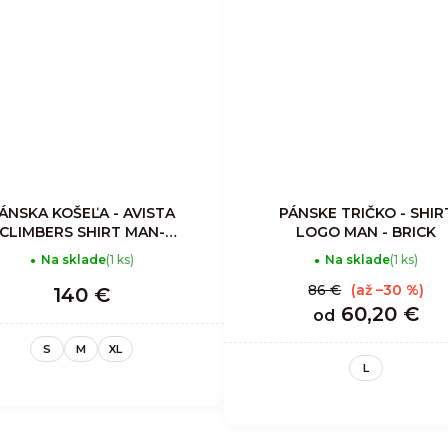
ÁNSKA KOŠEĽA - AVISTA
PÁNSKE TRIČKO - SHIR
CLIMBERS SHIRT MAN-
LOGO MAN - BRICK
CORDUROY ALMOND
Na sklade
(1 ks)
Na sklade
(1 ks)
86 €
(až –30 %)
140 €
60,20 €
od
S
M
XL
L