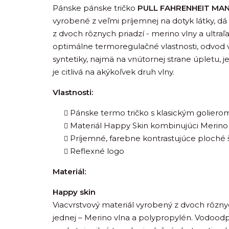
Pánske pánske tričko
PULL FAHRENHEIT MA
vyrobené z veľmi príjemnej na dotyk látky, dá 
z dvoch rôznych priadzí - merino vlny a ultra
optimálne termoregulačné vlastnosti, odvod v
syntetiky, najmä na vnútornej strane úpletu, j
je citlivá na akýkoľvek druh vlny.
Vlastnosti:
Pánske termo tričko s klasickým goliero
Materiál Happy Skin kombinujúci Merino
Príjemné, farebne kontrastujúce ploché 
Reflexné logo
Materiál:
Happy skin
Viacvrstvový materiál vyrobený z dvoch rôznyc
jednej – Merino vlna a polypropylén. Vodoodp