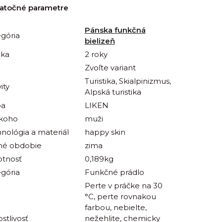
atočné parametre
Pánska funkčná
gória
bielizeň
uka
2 roky
Zvoľte variant
Turistika, Skialpinizmus,
ity
Alpská turistika
ba
LIKEN
 koho
muži
nológia a materiál
happy skin
né obdobie
zima
tnosť
0,189kg
gória
Funkčné prádlo
Perte v práčke na 30
°C, perte rovnakou
farbou, nebielte,
ostlivosť
nežehlite, chemicky