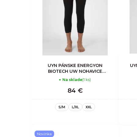
UYN PÁNSKE ENERGYON
UY
BIOTECH UW NOHAVICE
MEDIUM
Na sklade
(1 ks)
84 €
S/M
L/XL
XXL
Novinka