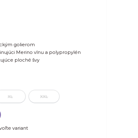
sickým golierom
nujúci Merino vlnu a polypropylén
tujúce ploché švy
XL
XXL
voľte variant