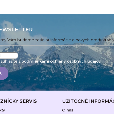
EWSLETTER
 a my Vám budeme zasielať informácie o nových produktoc
súhlasíte s
podmienkami ochrany osobných údajov
.
A
ZNÍCKY SERVIS
UŽITOČNÉ INFORMÁ
kty
O nás