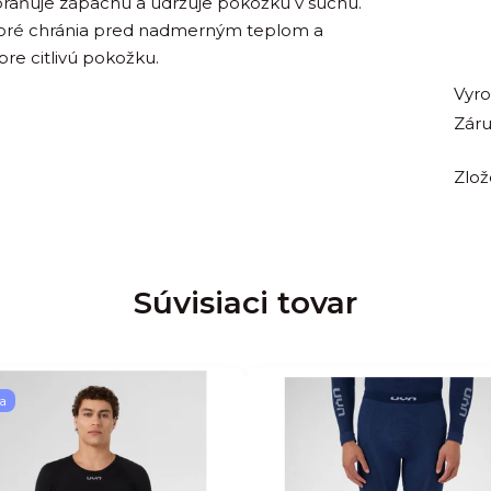
zabraňuje zápachu a udržuje pokožku v suchu.
ktoré chránia pred nadmerným teplom a
re citlivú pokožku.
Vyr
Zár
Zlož
Súvisiaci tovar
a