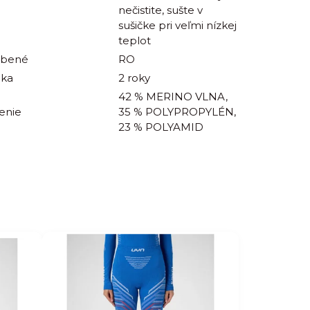
nečistite, sušte v
sušičke pri veľmi nízkej
teplot
obené
RO
uka
2 roky
42 % MERINO VLNA,
enie
35 % POLYPROPYLÉN,
23 % POLYAMID