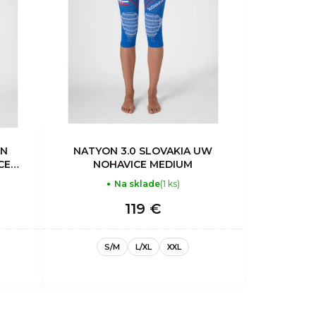
ON
NATYON 3.0 SLOVAKIA UW
CE
NOHAVICE MEDIUM
Na sklade
(1 ks)
119 €
S/M
L/XL
XXL