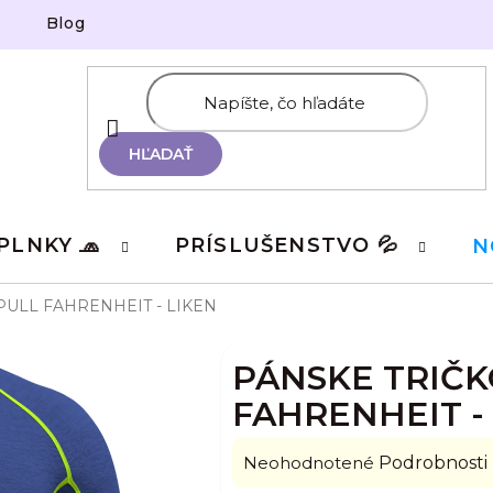
Blog
HĽADAŤ
PLNKY 🧢
PRÍSLUŠENSTVO 💦
N
PULL FAHRENHEIT - LIKEN
PÁNSKE TRIČK
FAHRENHEIT -
Priemerné
Neohodnotené
Podrobnosti
hodnotenie