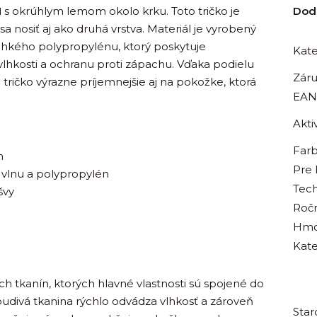
N
s okrúhlym lemom okolo krku. Toto tričko je
Dod
sa nosiť aj ako druhá vrstva. Materiál je vyrobený
ľahkého polypropylénu, ktorý poskytuje
Kate
lhkosti a ochranu proti zápachu. Vďaka podielu
Zár
e tričko výrazne príjemnejšie aj na pokožke, ktorá
EAN
Aktiv
Far
m
Pre
 vlnu a polypropylén
Tech
švy
Roč
Hmo
Kate
h tkanín, ktorých hlavné vlastnosti sú spojené do
udivá tkanina rýchlo odvádza vlhkosť a zároveň
Star