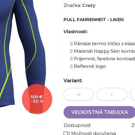
Značka:
Crazy
produktu
je
PULL FAHRENHEIT - LIKEN
0,0
z
Vlastnosti:
5
Pánske termo tričko s kla
hviezdičiek.
Materiál Happy Skin kombi
Príjemné, farebne kontras
Reflexné logo
Variant:
M
L
120 €
–30 %
VEĽKOSTNÁ TABUĽKA
Dostupnosť
Z
Možnosti doručenia