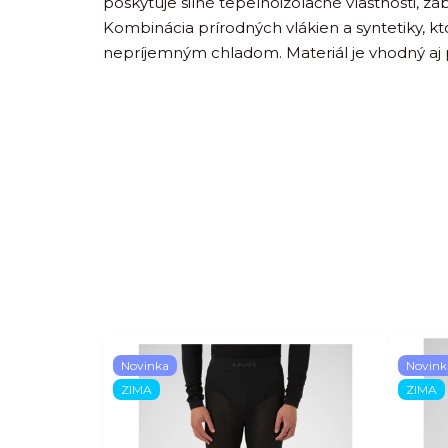
poskytuje silné tepelnoizolačné vlastnosti, 
Kombinácia prírodných vlákien a syntetiky, 
nepríjemným chladom. Materiál je vhodný aj p
Novinka
Novink
ZIMA
ZIMA