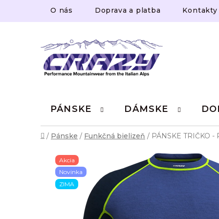
Prejsť
O nás
Doprava a platba
Kontakty
na
obsah
PÁNSKE
DÁMSKE
DO
Domov
/
Pánske
/
Funkčná bielizeň
/
PÁNSKE TRIČKO - 
Akcia
Novinka
ZIMA