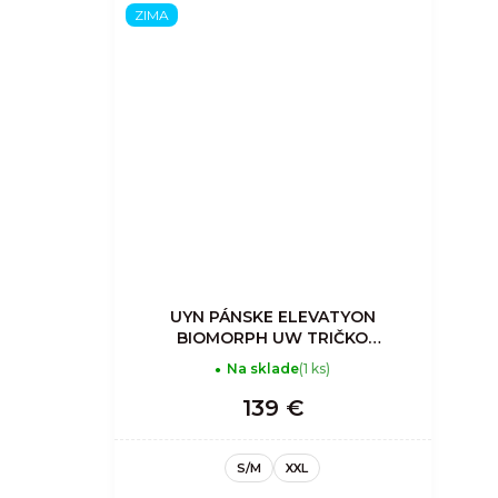
ZIMA
UYN PÁNSKE ELEVATYON
BIOMORPH UW TRIČKO
LONG_SL. TURTLE NECK
Na sklade
(1 ks)
139 €
S/M
XXL