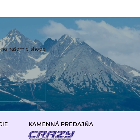
h na našom e-shope.
CIE
KAMENNÁ PREDAJŇA