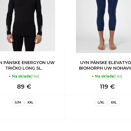
N PÁNSKE ENERGYON UW
UYN PÁNSKE ELEVATY
TRIČKO LONG SL.
BIOMORPH UW NOHAVI
MEDIUM
Na sklade
(1 ks)
Na sklade
(1 ks)
89 €
119 €
S/M
XXL
L/XL
XXL