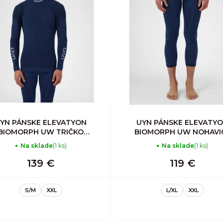
YN PÁNSKE ELEVATYON
UYN PÁNSKE ELEVATY
BIOMORPH UW TRIČKO
BIOMORPH UW NOHAVI
LONG_SL. TURTLE NECK
MEDIUM
Na sklade
(1 ks)
Na sklade
(1 ks)
139 €
119 €
S/M
XXL
L/XL
XXL