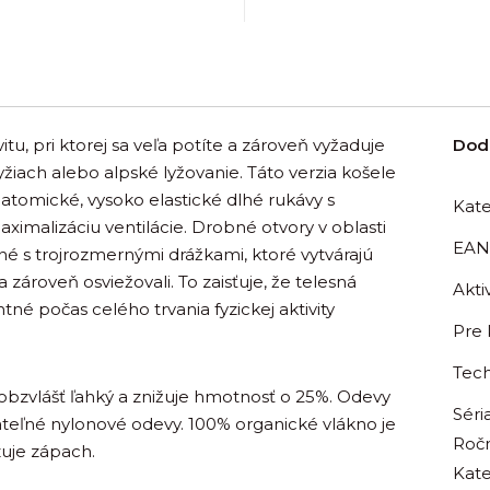
tu, pri ktorej sa veľa potíte a zároveň vyžaduje
Dod
lyžiach alebo alpské lyžovanie. Táto verzia košele
tomické, vysoko elastické dlhé rukávy s
Kate
imalizáciu ventilácie. Drobné otvory v oblasti
EAN
é s trojrozmernými drážkami, ktoré vytvárajú
zároveň osviežovali. To zaisťuje, že telesná
Aktiv
né počas celého trvania fyzickej aktivity
Pre
Tech
bzvlášť ľahký a znižuje hmotnosť o 25%. Odevy
Séri
teľné nylonové odevy. 100% organické vlákno je
Roč
zuje zápach.
Kate