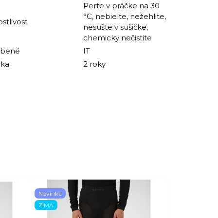
Perte v práčke na 30
°C, nebielte, nežehlite,
ostlivosť
nesušte v sušičke,
chemicky nečistite
obené
IT
uka
2 roky
Novinka
ZIMA