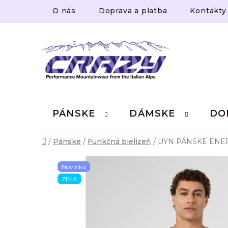
Prejsť
O nás
Doprava a platba
Kontakty
na
obsah
PÁNSKE
DÁMSKE
DO
Domov
/
Pánske
/
Funkčná bielizeň
/
UYN PÁNSKE ENE
Novinka
ZIMA