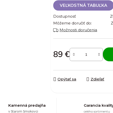
VEĽKOSTNÁ TABUĽKA
Dostupnosť
Z
Môžeme doručiť do:
Z
Možnosti doručenia
89 €
Jednotková cena:
Opýtať sa
Zdieľať
Kamenná predajňa
Garancia kvalit
v Starom Smokovci
celého sortimentu