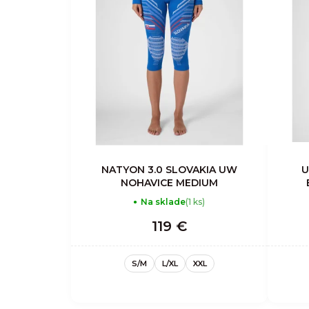
NATYON 3.0 SLOVAKIA UW
U
NOHAVICE MEDIUM
Na sklade
(1 ks)
119 €
S/M
L/XL
XXL