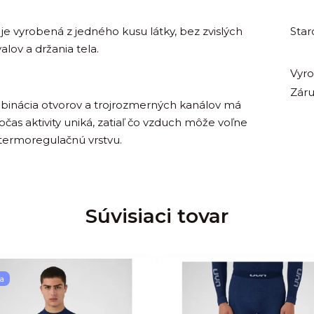
je vyrobená z jedného kusu látky, bez zvislých
Star
alov a držania tela.
Vyr
Zár
inácia otvorov a trojrozmerných kanálov má
čas aktivity uniká, zatiaľ čo vzduch môže voľne
 termoregulačnú vrstvu.
Súvisiaci tovar
a