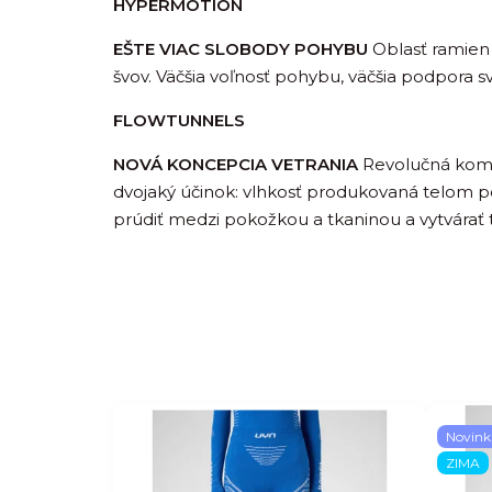
HYPERMOTION
EŠTE VIAC SLOBODY POHYBU
Oblasť ramien 
švov. Väčšia voľnosť pohybu, väčšia podpora sv
FLOWTUNNELS
NOVÁ KONCEPCIA VETRANIA
Revolučná komb
dvojaký účinok: vlhkosť produkovaná telom po
prúdiť medzi pokožkou a tkaninou a vytvárať
Novink
ZIMA