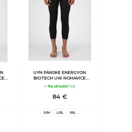
ON
UYN PÁNSKE ENERGYON
CE
BIOTECH UW NOHAVICE
MEDIUM
Na sklade
(1 ks)
84 €
S/M
L/XL
XXL