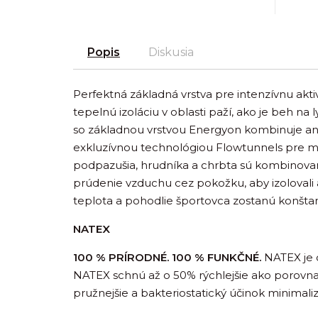
Popis
Diskusia
Perfektná základná vrstva pre intenzívnu aktivi
tepelnú izoláciu v oblasti paží, ako je beh na 
so základnou vrstvou Energyon kombinuje ana
exkluzívnou technológiou Flowtunnels pre max
podpazušia, hrudníka a chrbta sú kombinovan
prúdenie vzduchu cez pokožku, aby izolovali a 
teplota a pohodlie športovca zostanú konštant
NATEX
100 % PRÍRODNÉ. 100 % FUNKČNÉ.
NATEX je o
NATEX schnú až o 50% rýchlejšie ako porovna
pružnejšie a bakteriostatický účinok minimali