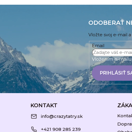
Z
á
ODOBERAŤ N
p
Vložte svoj e-mail
ä
Email
t
i
Vložením e-mailu 
e
PRIHLÁSIŤ S
KONTAKT
ZÁKA
Konta
info@crazytatry.sk
Doprav
+421 908 285 239