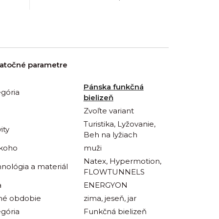
atočné parametre
Pánska funkčná
gória
bielizeň
Zvoľte variant
Turistika, Lyžovanie,
ity
Beh na lyžiach
 koho
muži
Natex, Hypermotion,
nológia a materiál
FLOWTUNNELS
a
ENERGYON
né obdobie
zima, jeseň, jar
gória
Funkčná bielizeň