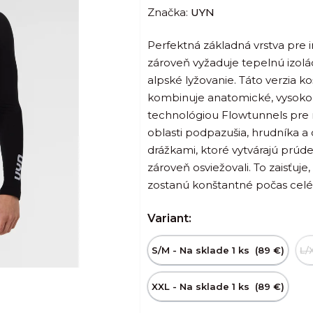
Značka:
UYN
produktu
je
Perfektná základná vrstva pre in
0,0
zároveň vyžaduje tepelnú izolác
z
alpské lyžovanie. Táto verzia 
5
kombinuje anatomické, vysoko e
hviezdičiek.
technológiou Flowtunnels pre m
oblasti podpazušia, hrudníka 
drážkami, ktoré vytvárajú prúd
zároveň osviežovali. To zaisťuje
zostanú konštantné počas celého
Variant:
S/M - Na sklade 1 ks (89 €)
L/
XXL - Na sklade 1 ks (89 €)