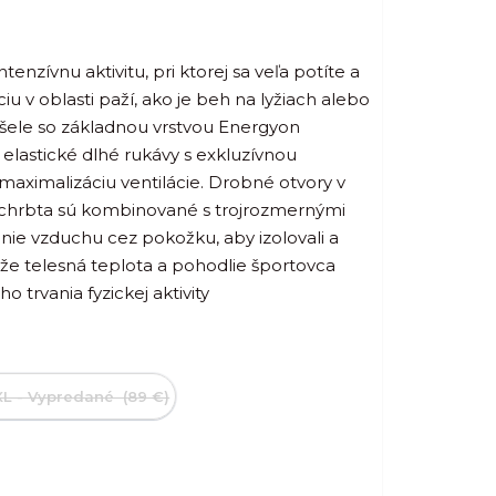
tenzívnu aktivitu, pri ktorej sa veľa potíte a
iu v oblasti paží, ako je beh na lyžiach alebo
košele so základnou vrstvou Energyon
lastické dlhé rukávy s exkluzívnou
aximalizáciu ventilácie. Drobné otvory v
a chrbta sú kombinované s trojrozmernými
enie vzduchu cez pokožku, aby izolovali a
, že telesná teplota a pohodlie športovca
 trvania fyzickej aktivity
XL - Vypredané (89 €)