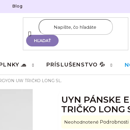
Blog
HĽADAŤ
PLNKY 🧢
PRÍSLUŠENSTVO 💦
N
RGYON UW TRIČKO LONG SL.
UYN PÁNSKE 
TRIČKO LONG S
Priemerné
Neohodnotené
Podrobnosti
hodnotenie