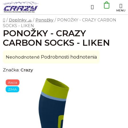
Prejsť
Hľadať
NÁKU
na
obsah
KOŠÍK
Domov
/
Doplnky 🧢
/
Ponožky
/
PONOŽKY - CRAZY CARBON
SOCKS - LIKEN
PONOŽKY - CRAZY
CARBON SOCKS - LIKEN
Priemerné
Neohodnotené
Podrobnosti hodnotenia
hodnotenie
Značka:
Crazy
produktu
je
Akcia
0,0
ZIMA
z
5
hviezdičiek.