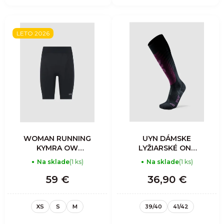
LETO 2026
WOMAN RUNNING
UYN DÁMSKE
KYMRA OW
LYŽIARSKÉ ONE
SHORT TIGHTS
BIOTECH
Na sklade
(1 ks)
Na sklade
(1 ks)
BLACK BEAUTY
PONOŽKY
59 €
36,90 €
XS
S
M
39/40
41/42