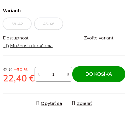
Variant:
39-42
43-46
Dostupnosť
Zvoľte variant
Možnosti doručenia
–30 %
32 €
DO KOŠÍKA
22,40 €
Jednotková cena:
Opýtať sa
Zdieľať