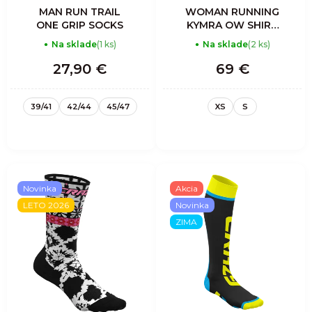
MAN RUN TRAIL
WOMAN RUNNING
ONE GRIP SOCKS
KYMRA OW SHIRT
SH_SL SKY BLUE
Na sklade
(1 ks)
Na sklade
(2 ks)
27,90 €
69 €
39/41
42/44
45/47
XS
S
Novinka
Akcia
LETO 2026
Novinka
ZIMA