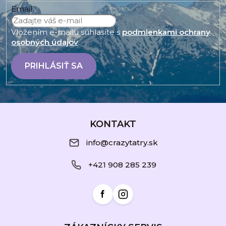
Email
Vložením e-mailu súhlasíte s
podmienkami ochrany
osobných údajov
.
PRIHLÁSIŤ SA
Z
á
KONTAKT
p
info@crazytatry.sk
ä
+421 908 285 239
t
i
e