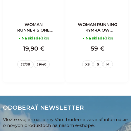
WOMAN
WOMAN RUNNING
RUNNER'S ONE
KYMRA OW
SOCKS PINK
SLEEVELESS
Na sklade
(1 ks)
Na sklade
(1 ks)
19,90 €
59 €
37/38
39/40
XS
S
M
ODOBERAŤ NEWSLETTER
Vložte svoj e-mail a my Vám budeme zasielať informácie
o nových produktoch na našom e-shope.