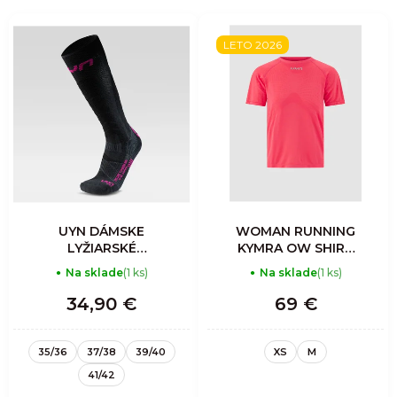
LETO 2026
UYN DÁMSKE
WOMAN RUNNING
LYŽIARSKÉ
KYMRA OW SHIRT
TOURING ONE BIO
SH_SL TEABERRY
Na sklade
(1 ks)
Na sklade
(1 ks)
PONOŽKY
34,90 €
69 €
35/36
37/38
39/40
XS
M
41/42