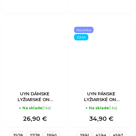
Novinka
ZIMA
UYN DÁMSKE
UYN PÁNSKE
LYŽIARSKÉ ONE
LYŽIARSKÉ ONE
ALPINE MERINO
MERINO PONOŽKY
Na sklade
(1 ks)
Na sklade
(1 ks)
PONOŽKY
26,90 €
34,90 €
35/36
37/38
39/40
39/41
42/44
45/47