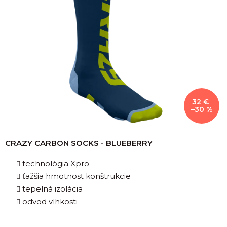
32 €
–30 %
CRAZY CARBON SOCKS - BLUEBERRY
technológia Xpro
ťažšia hmotnosť konštrukcie
tepelná izolácia
odvod vlhkosti