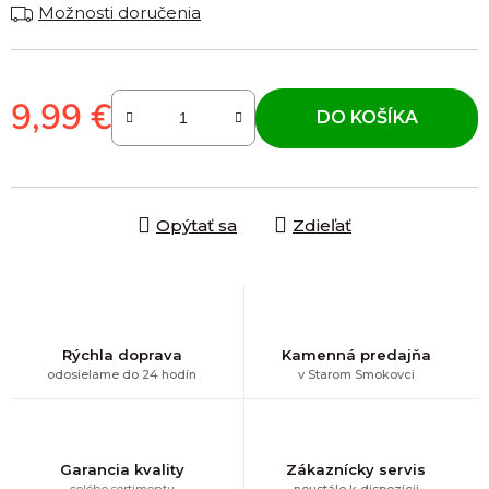
Možnosti doručenia
9,99 €
DO KOŠÍKA
Jednotková cena:
Opýtať sa
Zdieľať
Rýchla doprava
Kamenná predajňa
odosielame do 24 hodín
v Starom Smokovci
Garancia kvality
Zákaznícky servis
celého sortimentu
neustále k dispozícii