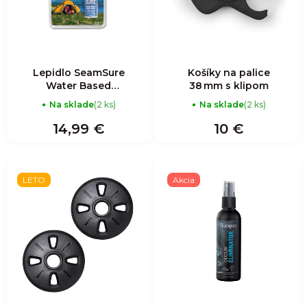
Lepidlo SeamSure
Košíky na palice
Water Based
38 mm s klipom
Seam Sealer
Na sklade
(2 ks)
Na sklade
(2 ks)
14,99 €
10 €
LETO
Akcia