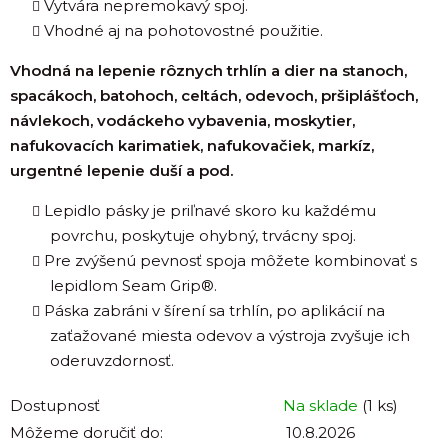
Vytvára nepremokavý spoj.
Vhodné aj na pohotovostné použitie.
Vhodná na lepenie rôznych trhlín a dier
na stanoch,
spacákoch, batohoch, celtách, odevoch, pršiplášťoch,
návlekoch, vodáckeho vybavenia, moskytier,
nafukovacích karimatiek, nafukovačiek, markíz,
urgentné lepenie duší a pod.
Lepidlo pásky je priľnavé skoro ku každému
povrchu, poskytuje ohybný, trvácny spoj.
Pre zvýšenú pevnosť spoja môžete kombinovať s
lepidlom Seam Grip®.
Páska zabráni v šírení sa trhlín, po aplikácií na
zaťažované miesta odevov a výstroja zvyšuje ich
oderuvzdornosť.
Dostupnosť
Na sklade
(1 ks)
Môžeme doručiť do:
10.8.2026