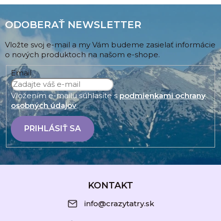
ODOBERAŤ NEWSLETTER
Vložte svoj e-mail a my Vám budeme zasielať informácie
o nových produktoch na našom e-shope.
Email
Vložením e-mailu súhlasíte s
podmienkami ochrany
osobných údajov
.
PRIHLÁSIŤ SA
Z
á
KONTAKT
p
info@crazytatry.sk
ä