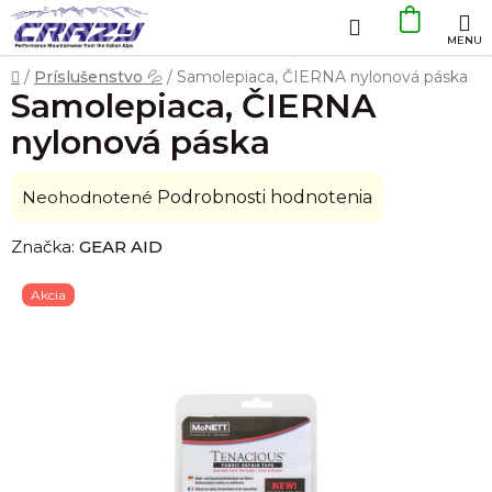
Prejsť
Hľadať
NÁKU
na
obsah
KOŠÍK
Domov
/
Príslušenstvo 💦
/
Samolepiaca, ČIERNA nylonová páska
Samolepiaca, ČIERNA
nylonová páska
Priemerné
Neohodnotené
Podrobnosti hodnotenia
hodnotenie
Značka:
GEAR AID
produktu
je
Akcia
0,0
z
5
hviezdičiek.