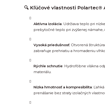
🔍 Kľúčové vlastnosti Polartec®
Aktívna izolácia
:
Udržiava teplo pri nízk
prebytočné teplo pri zvýšenej námahe, 
Vysoká priedušnosť
:
Otvorená štruktúra
zabraňuje prehriatiu a hromadeniu vlhko
Rýchle schnutie
:
Hydrofóbne vlákna odp
materiálu.
Nízka hmotnosť a kompresibilita
:
Ľahká
prenášanie bez straty izolačných vlastnos