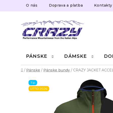
Prejsť
O nás
Doprava a platba
Kontakty
na
obsah
PÁNSKE
DÁMSKE
DO
Domov
/
Pánske
/
Pánske bundy
/
CRAZY JACKET ACCE
Tip
LETO 2026