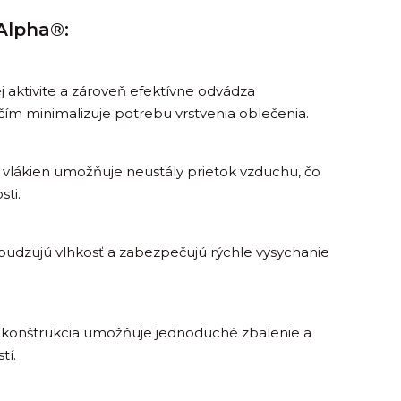
 Alpha®:
ej aktivite a zároveň efektívne odvádza
čím minimalizuje potrebu vrstvenia oblečenia.
 vlákien umožňuje neustály prietok vzduchu, čo
sti.
udzujú vlhkosť a zabezpečujú rýchle vysychanie
 konštrukcia umožňuje jednoduché zbalenie a
tí.