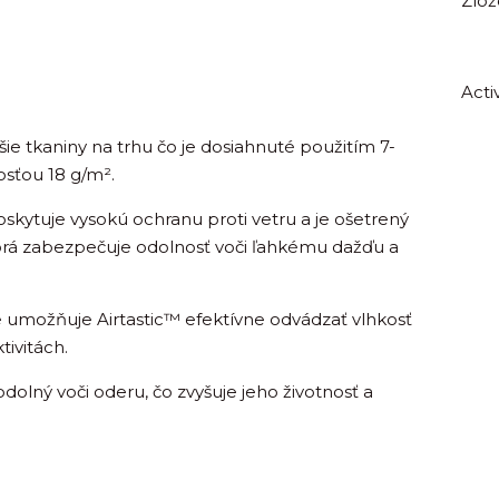
Zlož
Activ
šie tkaniny na trhu čo je dosiahnuté použitím 7-
osťou 18 g/m².
poskytuje vysokú ochranu proti vetru a je ošetrený
rá zabezpečuje odolnosť voči ľahkému dažďu a
re umožňuje Airtastic™ efektívne odvádzať vlhkosť
tivitách.
a odolný voči oderu, čo zvyšuje jeho životnosť a