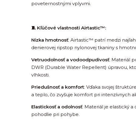
poveternostnými vplyvmi.
🧵 Kľúčové vlastnosti Airtastic™:
Nízka hmotnosť
:
Airtastic™ patrí medzi najľah
denierovej ripstop nylonovej tkaniny s hmotn
Vetruodolnosť a vodoodpudivosť
: Materiál 
DWR (Durable Water Repellent) úpravou, kto
vlhkosti.
Priedušnosť a komfort
: Vďaka svojej štruktú
a teplo, čo zvyšuje komfort pri intenzívnych ak
Elastickosť a odolnosť
: Materiál je elastický 
pohodlie pri pohybe.