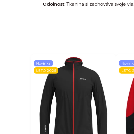
Odolnosť
:
Tkanina si zachováva svoje vl
Novinka
Novink
LETO 2026
LETO 