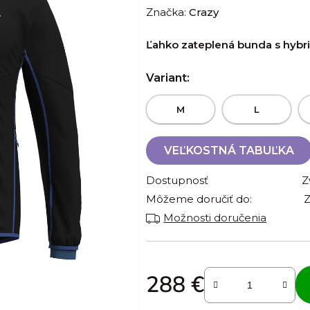
Značka:
Crazy
produktu
je
Ľahko zateplená bunda s hybr
0,0
z
Variant:
5
hviezdičiek.
M
L
VEĽKOSTNÁ TABUĽKA
Dostupnosť
Z
Môžeme doručiť do:
Z
Možnosti doručenia
288 €
Jednotková cena: