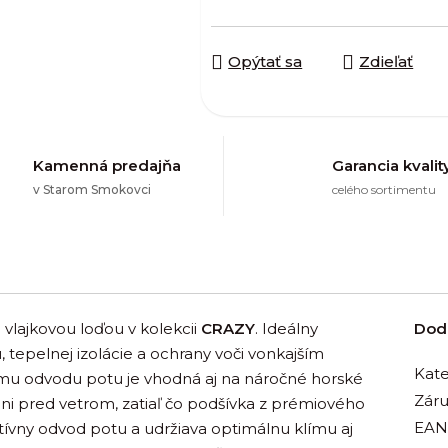
Opýtať sa
Zdieľať
Kamenná predajňa
Garancia kvalit
v Starom Smokovci
celého sortimentu
 vlajkovou loďou v kolekcii
CRAZY
. Ideálny
Dod
 tepelnej izolácie a ochrany voči vonkajším
Kate
emu odvodu potu je vhodná aj na náročné horské
Zár
ni pred vetrom, zatiaľ čo podšívka z prémiového
EAN
ívny odvod potu a udržiava optimálnu klímu aj