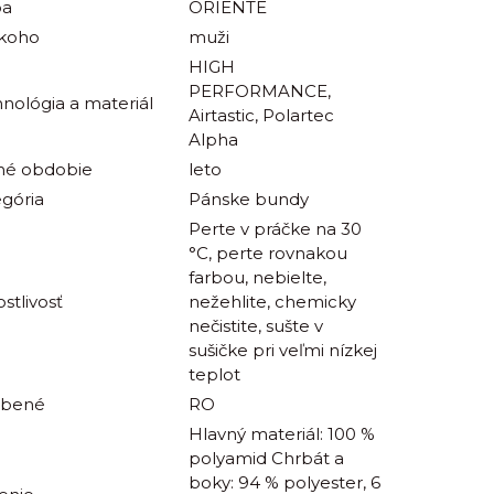
ba
ORIENTE
 koho
muži
HIGH
PERFORMANCE,
nológia a materiál
Airtastic, Polartec
Alpha
né obdobie
leto
gória
Pánske bundy
Perte v práčke na 30
°C, perte rovnakou
farbou, nebielte,
ostlivosť
nežehlite, chemicky
nečistite, sušte v
sušičke pri veľmi nízkej
teplot
obené
RO
Hlavný materiál: 100 %
polyamid Chrbát a
boky: 94 % polyester, 6