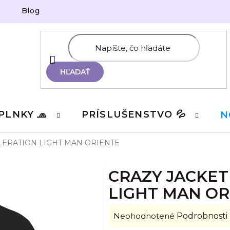
Blog
HĽADAŤ
PLNKY 🧢
PRÍSLUŠENSTVO 💦
N
LERATION LIGHT MAN ORIENTE
CRAZY JACKET
LIGHT MAN OR
Priemerné
Neohodnotené
Podrobnosti
hodnotenie