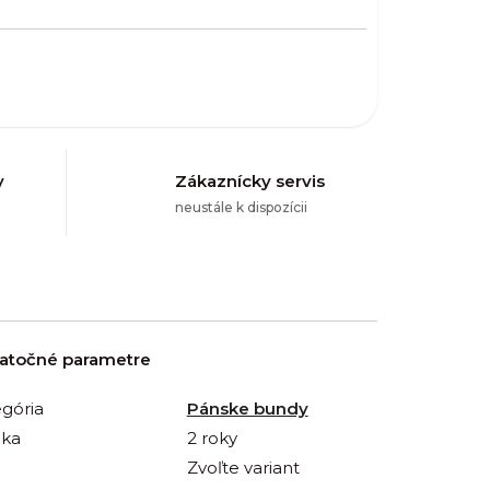
y
Zákaznícky servis
neustále k dispozícii
atočné parametre
gória
Pánske bundy
uka
2 roky
Zvoľte variant