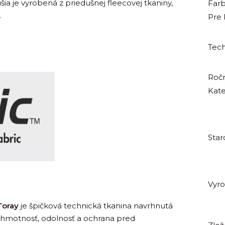
a je vyrobená z priedušnej fleecovej tkaniny,
Far
.
Pre
Tech
Roč
Kate
Star
Vyr
Toray
je špičková technická tkanina navrhnutá
ka hmotnosť, odolnosť a ochrana pred