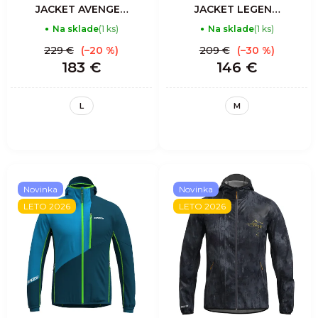
JACKET AVENGER
JACKET LEGEND
LIGHT MAN -
SHELL - PRINT
Na sklade
(1 ks)
Na sklade
(1 ks)
ZENITH
LOST
229 €
(–20 %)
209 €
(–30 %)
183 €
146 €
L
M
Novinka
Novinka
LETO 2026
LETO 2026