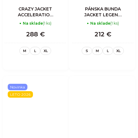
CRAZY JACKET
PÁNSKA BUNDA
ACCELERATION
JACKET LEGEND
LIGHT MAN
SHELL - SHADOW
Na sklade
(1 ks)
Na sklade
(1 ks)
ZENITH
288 €
212 €
M
L
XL
S
M
L
XL
Novinka
LETO 2026