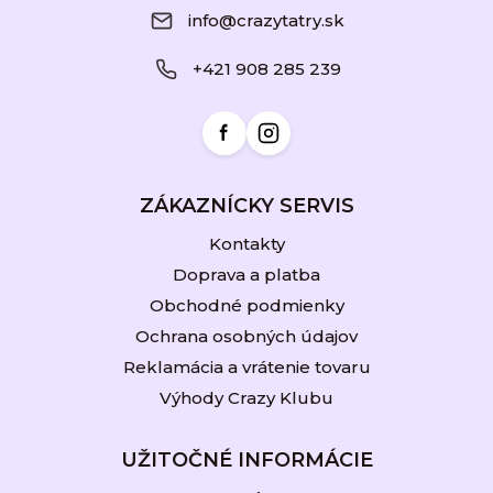
p
info@crazytatry.sk
ä
+421 908 285 239
t
i
e
ZÁKAZNÍCKY SERVIS
Kontakty
Doprava a platba
Obchodné podmienky
Ochrana osobných údajov
Reklamácia a vrátenie tovaru
Výhody Crazy Klubu
UŽITOČNÉ INFORMÁCIE