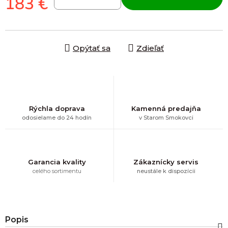
183 €
Jednotková cena:
Opýtať sa
Zdieľať
Rýchla doprava
Kamenná predajňa
odosielame do 24 hodín
v Starom Smokovci
Garancia kvality
Zákaznícky servis
celého sortimentu
neustále k dispozícii
Popis