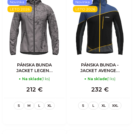
Novinka
Novinka
LETO 2026
LETO 2026
PÁNSKA BUNDA
PÁNSKA BUNDA -
JACKET LEGEND
JACKET AVENGER
SHELL - WANT FLY
LIGHT MAN -
Na sklade
(1 ks)
Na sklade
(1 ks)
SULPHUR
212 €
232 €
S
M
L
XL
S
L
XL
XXL