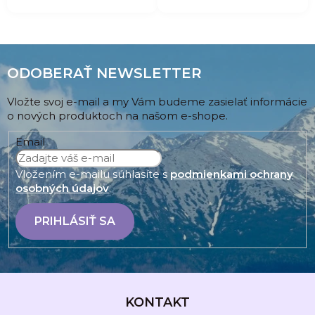
ODOBERAŤ NEWSLETTER
Vložte svoj e-mail a my Vám budeme zasielať informácie
o nových produktoch na našom e-shope.
Email
Vložením e-mailu súhlasíte s
podmienkami ochrany
osobných údajov
.
PRIHLÁSIŤ SA
Z
á
KONTAKT