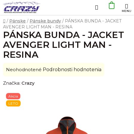
Prejsť
Hľadať
NÁKU
na
obsah
KOŠÍK
Domov
/
Pánske
/
Pánske bundy
/
PÁNSKA BUNDA - JACKET
AVENGER LIGHT MAN - RESINA
PÁNSKA BUNDA - JACKET
AVENGER LIGHT MAN -
RESINA
Priemerné
Neohodnotené
Podrobnosti hodnotenia
hodnotenie
Značka:
Crazy
produktu
je
Akcia
0,0
LETO
z
5
hviezdičiek.