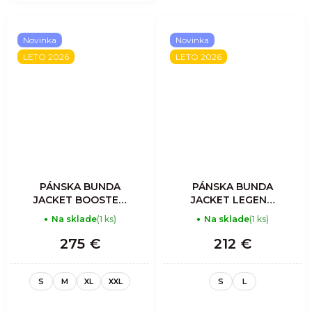
Novinka
Novinka
LETO 2026
LETO 2026
PÁNSKA BUNDA
PÁNSKA BUNDA
JACKET BOOSTED
JACKET LEGEND
PROOF MAN -
SHELL -
Na sklade
(1 ks)
Na sklade
(1 ks)
SLATE
MOUNTAIN
275 €
212 €
S
M
XL
XXL
S
L