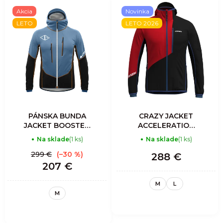
Akcia
Novinka
LETO
LETO 2026
PÁNSKA BUNDA
CRAZY JACKET
JACKET BOOSTED
ACCELERATION
PROOF MAN -
LIGHT MAN SLATE
Na sklade
(1 ks)
Na sklade
(1 ks)
ORIENTE
299 €
(–30 %)
288 €
207 €
M
L
M