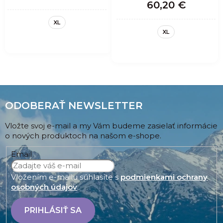
OVERSHIRT MAN
60,20 €
ALMOND
XL
XL
ODOBERAŤ NEWSLETTER
Vložte svoj e-mail a my Vám budeme zasielať informácie
o nových produktoch na našom e-shope.
Email
Vložením e-mailu súhlasíte s
podmienkami ochrany
osobných údajov
.
PRIHLÁSIŤ SA