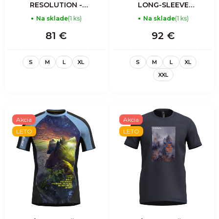
RESOLUTION -
LONG-SLEEVE
SULPHUR BLACK
SHOT MAN -
Na sklade
(1 ks)
Na sklade
(1 ks)
SULFUR
81 €
92 €
S
M
L
XL
S
M
L
XL
XXL
Akcia
Akcia
LETO
LETO