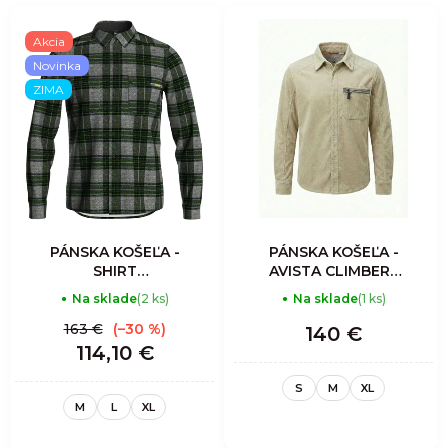
Akcia
Novinka
ZIMA
PÁNSKA KOŠEĽA -
PÁNSKA KOŠEĽA -
SHIRT
AVISTA CLIMBERS
LUMBERJACK -
SHIRT MAN-
Na sklade
(2 ks)
Na sklade
(1 ks)
SCOTTISH GRAY
CORDUROY
ALMOND
163 €
(–30 %)
140 €
114,10 €
S
M
XL
M
L
XL