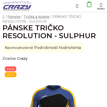
Prejsť
Hľadať
NÁKU
na
obsah
KOŠÍK
Domov
/
Pánske
/
Tričká a košele
/
PÁNSKE TRIČKO
RESOLUTION - SULPHUR
PÁNSKE TRIČKO
RESOLUTION - SULPHUR
Priemerné
Neohodnotené
Podrobnosti hodnotenia
hodnotenie
Značka:
Crazy
produktu
je
Akcia
0,0
LETO
z
5
hviezdičiek.