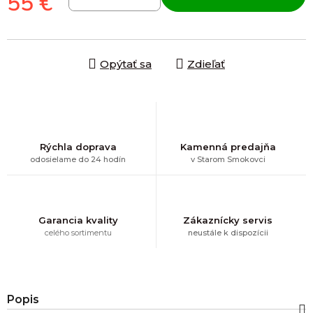
55 €
Jednotková cena:
Opýtať sa
Zdieľať
Rýchla doprava
Kamenná predajňa
odosielame do 24 hodín
v Starom Smokovci
Garancia kvality
Zákaznícky servis
celého sortimentu
neustále k dispozícii
Popis