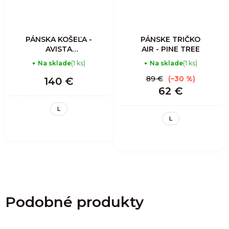
PÁNSKA KOŠEĽA -
PÁNSKE TRIČKO
AVISTA
AIR - PINE TREE
MOUNTAIN
Na sklade
(1 ks)
Na sklade
(1 ks)
CLIMBER'S SHIRT
MAN-SCOTTISH
89 €
(–30 %)
140 €
RED
62 €
L
L
Podobné produkty