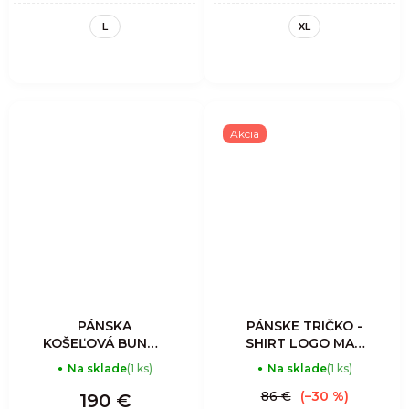
L
XL
Akcia
PÁNSKA
PÁNSKE TRIČKO -
KOŠEĽOVÁ BUNDA
SHIRT LOGO MAN
- AVISTA
- LIKEN
Na sklade
(1 ks)
Na sklade
(1 ks)
MOUNTAIN
CLIMBERS
86 €
(–30 %)
190 €