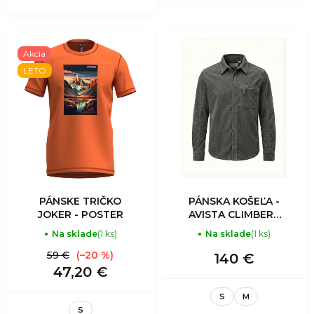
Akcia
LETO
PÁNSKE TRIČKO
PÁNSKA KOŠEĽA -
JOKER - POSTER
AVISTA CLIMBERS
SHIRT MAN-
Na sklade
(1 ks)
Na sklade
(1 ks)
CORDUROY IRON
59 €
(–20 %)
140 €
47,20 €
S
M
S