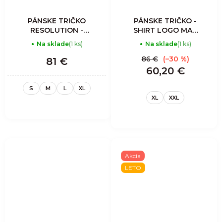
PÁNSKE TRIČKO
PÁNSKE TRIČKO -
RESOLUTION -
SHIRT LOGO MAN
SLATE-BLACK
- ENERGY
Na sklade
(1 ks)
Na sklade
(1 ks)
86 €
(–30 %)
81 €
60,20 €
S
M
L
XL
XL
XXL
Akcia
LETO