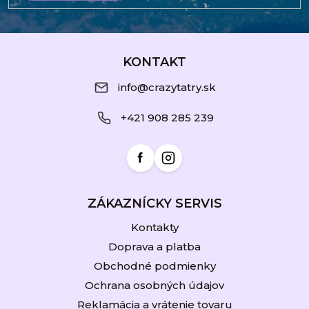
Z
á
KONTAKT
p
info@crazytatry.sk
ä
+421 908 285 239
t
i
e
ZÁKAZNÍCKY SERVIS
Kontakty
Doprava a platba
Obchodné podmienky
Ochrana osobných údajov
Reklamácia a vrátenie tovaru