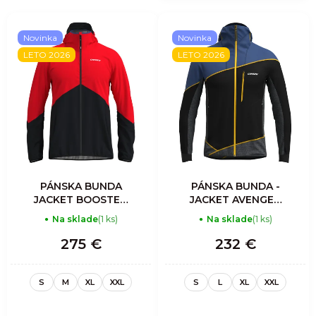
Novinka
Novinka
LETO 2026
LETO 2026
PÁNSKA BUNDA
PÁNSKA BUNDA -
JACKET BOOSTED
JACKET AVENGER
PROOF MAN -
LIGHT MAN -
Na sklade
(1 ks)
Na sklade
(1 ks)
SLATE
SULPHUR
275 €
232 €
S
M
XL
XXL
S
L
XL
XXL