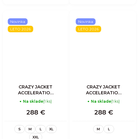
Novinka
Novinka
LETO 2026
LETO 2026
CRAZY JACKET
CRAZY JACKET
ACCELERATION
ACCELERATION
LIGHT MAN
LIGHT MAN SLATE
Na sklade
(1 ks)
Na sklade
(1 ks)
SULPHUR
288 €
288 €
S
M
L
XL
M
L
XXL