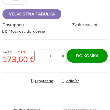
VEĽKOSTNÁ TABUĽKA
Dostupnosť
Zvoľte variant
Možnosti doručenia
–30 %
248 €
DO KOŠÍKA
173,60 €
Jednotková cena:
Opýtať sa
Zdieľať
Rýchla doprava
Kamenná predajňa