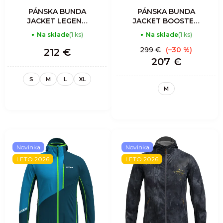
PÁNSKA BUNDA
PÁNSKA BUNDA
JACKET LEGEND
JACKET BOOSTED
SHELL - WANT FLY
PROOF MAN -
Na sklade
(1 ks)
Na sklade
(1 ks)
ORIENTE
299 €
(–30 %)
212 €
207 €
S
M
L
XL
M
Novinka
Novinka
LETO 2026
LETO 2026