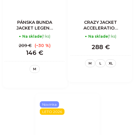
PÁNSKA BUNDA
CRAZY JACKET
JACKET LEGEND
ACCELERATION
SHELL - PRINT
LIGHT MAN
Na sklade
(1 ks)
Na sklade
(1 ks)
LOST
ORIENTE
209 €
(–30 %)
288 €
146 €
M
L
XL
M
Novinka
LETO 2026