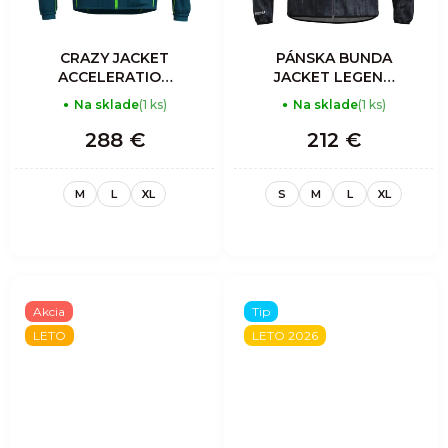
CRAZY JACKET
PÁNSKA BUNDA
ACCELERATION
JACKET LEGEND
LIGHT MAN
SHELL - SHADOW
Na sklade
(1 ks)
Na sklade
(1 ks)
ZENITH
288 €
212 €
M
L
XL
S
M
L
XL
Akcia
Tip
LETO
LETO 2026