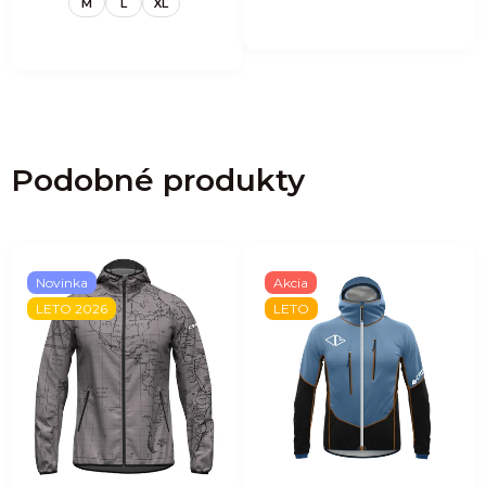
M
L
XL
Podobné produkty
Novinka
Akcia
LETO 2026
LETO