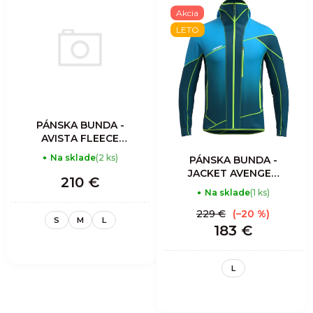
Akcia
LETO
PÁNSKA BUNDA -
AVISTA FLEECE
JACKET MAN -
Na sklade
(2 ks)
PÁNSKA BUNDA -
GRAY
JACKET AVENGER
210 €
LIGHT MAN -
Na sklade
(1 ks)
ZENITH
229 €
(–20 %)
S
M
L
183 €
L