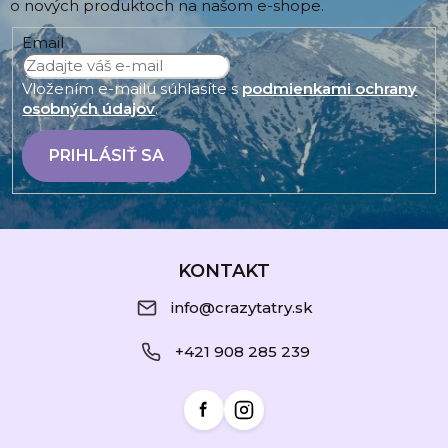
o nových produktoch na našom e-shope.
Email
Vložením e-mailu súhlasíte s
podmienkami ochrany
osobných údajov
.
PRIHLÁSIŤ SA
Z
á
KONTAKT
p
info@crazytatry.sk
ä
+421 908 285 239
t
i
e