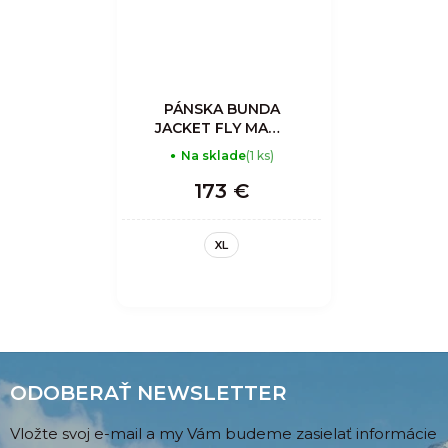
PÁNSKA BUNDA
JACKET FLY MAN -
SLATE
Na sklade
(1 ks)
173 €
XL
ODOBERAŤ NEWSLETTER
Vložte svoj e-mail a my Vám budeme zasielať informácie