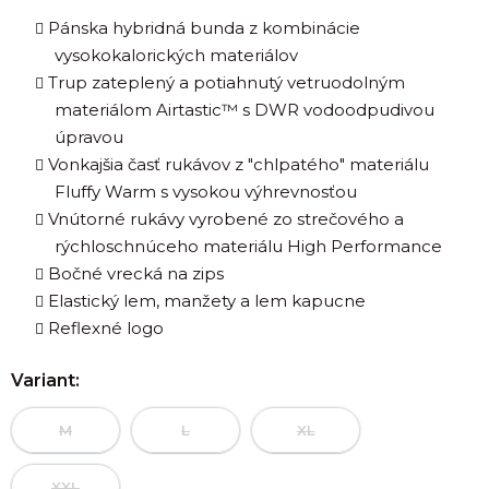
Pánska hybridná bunda z kombinácie
vysokokalorických materiálov
Trup zateplený a potiahnutý vetruodolným
materiálom Airtastic™ s DWR vodoodpudivou
úpravou
Vonkajšia časť rukávov z "chlpatého" materiálu
Fluffy Warm s vysokou výhrevnosťou
Vnútorné rukávy vyrobené zo strečového a
rýchloschnúceho materiálu High Performance
Bočné vrecká na zips
Elastický lem, manžety a lem kapucne
Reflexné logo
Variant:
M
L
XL
XXL