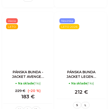
Akcia
Novinka
LETO
LETO 2026
PÁNSKA BUNDA -
PÁNSKA BUNDA
JACKET AVENGER
JACKET LEGEND
LIGHT MAN -
SHELL -
Na sklade
(1 ks)
Na sklade
(1 ks)
RESINA
MOUNTAIN
229 €
(–20 %)
212 €
183 €
S
L