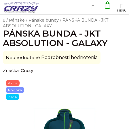
Prejsť
Hľadať
NÁKU
na
obsah
KOŠÍK
Domov
/
Pánske
/
Pánske bundy
/
PÁNSKA BUNDA - JKT
ABSOLUTION - GALAXY
PÁNSKA BUNDA - JKT
ABSOLUTION - GALAXY
Priemerné
Neohodnotené
Podrobnosti hodnotenia
hodnotenie
Značka:
Crazy
produktu
je
Akcia
0,0
Novinka
z
ZIMA
5
hviezdičiek.